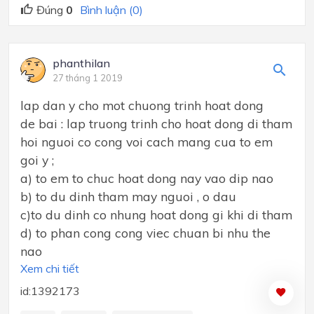
Đúng
0
Bình luận (0)
phanthilan
27 tháng 1 2019
lap dan y cho mot chuong trinh hoat dong
de bai : lap truong trinh cho hoat dong di tham
hoi nguoi co cong voi cach mang cua to em
goi y ;
a) to em to chuc hoat dong nay vao dip nao
b) to du dinh tham may nguoi , o dau
c)to du dinh co nhung hoat dong gi khi di tham
d) to phan cong cong viec chuan bi nhu the
nao
Xem chi tiết
id:1392173