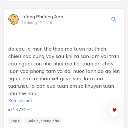
Lương Phương Anh
15 tháng 12 2016
da cau la mon the thao ma tuan rat thich
chieu nao cung vay sau khi ra san lam vai tran
cau nguoi con nhe nhai mo hoi tuan da chay
luon vao phong tam va doi nuoc lanh ao ao len
nguoi.em co nhan xet gi ve viec lam cua
tuan.neu la ban cua tuan em se khuyen tuan
nhu the nao
Xem chi tiết
id:147327
Lớp 6
Giáo dục công dân