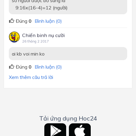
số người được bổ sung là
9:16x(16-4)=12 (người)
Đúng
0
Bình luận (0)
Chiến binh nụ cười
26 tháng 2 2017
ai kb voi min ko
Đúng
0
Bình luận (0)
Xem thêm câu trả lời
Tải ứng dụng Hoc24