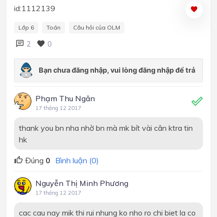
id:1112139
Lớp 6
Toán
Câu hỏi của OLM
2
0
Phạm Thu Ngân
17 tháng 12 2017
thank you bn nha nhờ bn mà mk bít vài cân ktra tin
hk
Đúng
0
Bình luận (0)
Nguyễn Thị Minh Phương
17 tháng 12 2017
cac cau nay mik thi rui nhung ko nho ro chi biet la co