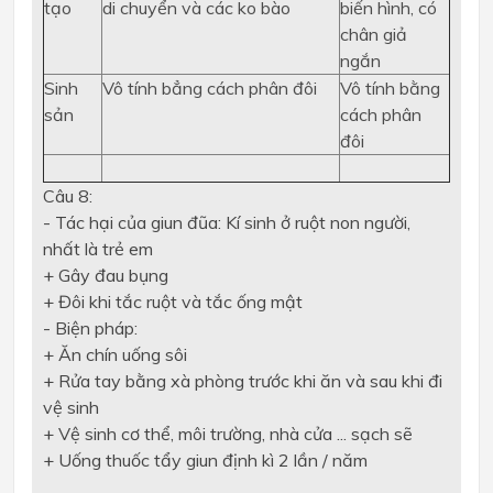
tạo
di chuyển và các ko bào
biến hình, có
chân giả
ngắn
Sinh
Vô tính bẳng cách phân đôi
Vô tính bằng
sản
cách phân
đôi
Câu 8:
- Tác hại của giun đũa: Kí sinh ở ruột non người,
nhất là trẻ em
+ Gây đau bụng
+ Đôi khi tắc ruột và tắc ống mật
- Biện pháp:
+ Ăn chín uống sôi
+ Rửa tay bằng xà phòng trước khi ăn và sau khi đi
vệ sinh
+ Vệ sinh cơ thể, môi trường, nhà cửa ... sạch sẽ
+ Uống thuốc tẩy giun định kì 2 lần / năm