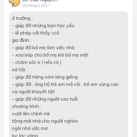
29 tháng 9 2017
ở trường ;
- giúp đỡ những bạn học yếu
- lễ phép với thầy ccô
gia đình :
- giúp đỡ bố mẹ làm việc nhà
- xoa bóp cho bố mẹ khi bố mẹ mệt
- chăm sóc e ( nếu có )
xã hội :
- giúp đỡ hàng xóm láng giềng
- giúp đỡ , ủng hộ trẻ em mồ côi , trẻ em vùng cao
và người khuyết tật
- giúp đỡ những người cao tuổi
chương trình :
vượt lên chính mk
tặng mái nhà cho người nghèo
ngôi nhà ước mơ
lục lạc vàng