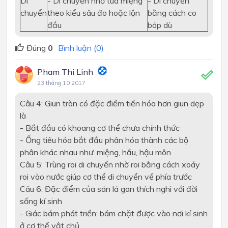
Di
- Di chuyển nhờ tua miệng
- Di chuyển
chuyển
theo kiểu sâu đo hoặc lộn
bằng cách co
đầu
bóp dù
Đúng
0
Bình luận (0)
Pham Thi Linh
23 tháng 10 2017
Câu 4: Giun tròn có đặc điểm tiến hóa hơn giun dẹp
là
- Bắt đầu có khoang cơ thể chưa chính thức
- Ống tiêu hóa bắt đầu phân hóa thành các bộ
phân khác nhau như: miệng, hầu, hậu môn
Câu 5: Trùng roi di chuyển nhờ roi bằng cách xoáy
roi vào nước giúp cơ thể di chuyển về phía trước
Câu 6: Đặc điểm của sán lá gan thích nghi với đời
sống kí sinh
- Giác bám phát triển: bám chặt được vào nơi kí sinh
ở cơ thể vật chủ