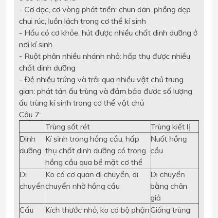
- Cơ dọc, cơ vòng phát triển: chun dãn, phồng dẹp
chui rúc, luồn lách trong cơ thể kí sinh
- Hầu có cơ khỏe: hút được nhiều chất dinh dưỡng ở
nơi kí sinh
- Ruột phân nhiều nhánh nhỏ: hấp thụ được nhiều
chất dinh dưỡng
- Đẻ nhiều trứng và trải qua nhiều vật chủ trung
gian: phát tán ấu trùng và đảm bảo được số lượng
ấu trùng kí sinh trong cơ thể vật chủ
Câu 7:
Trùng sốt rét
Trùng kiết lị
Dinh
Kí sinh trong hồng cầu, hấp
Nuốt hồng
dưỡng
thụ chất dinh dưỡng có trong
cầu
hồng cầu qua bề mặt cơ thể
Di
Ko có cơ quan di chuyển, di
Di chuyển
chuyển
chuyển nhờ hồng cầu
bằng chân
giả
Cấu
Kích thước nhỏ, ko có bộ phận
Giống trùng