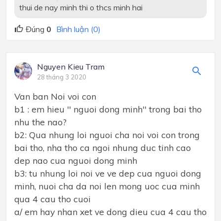
thui de nay minh thi o thcs minh hai
Đúng
0
Bình luận (0)
Nguyen Kieu Tram
28 tháng 3 2020
Van ban Noi voi con
b1 : em hieu '' nguoi dong minh'' trong bai tho
nhu the nao?
b2: Qua nhung loi nguoi cha noi voi con trong
bai tho, nha tho ca ngoi nhung duc tinh cao
dep nao cua nguoi dong minh
b3: tu nhung loi noi ve ve dep cua nguoi dong
minh, nuoi cha da noi len mong uoc cua minh
qua 4 cau tho cuoi
a/ em hay nhan xet ve dong dieu cua 4 cau tho