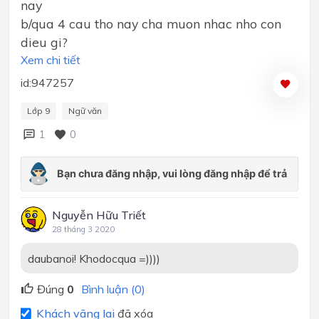
nay
b/qua 4 cau tho nay cha muon nhac nho con
dieu gi?
Xem chi tiết
id:947257
Lớp 9
Ngữ văn
1
0
Nguyễn Hữu Triết
28 tháng 3 2020
daubanoi! Khodocqua =))))
Đúng
0
Bình luận (0)
Khách vãng lai
đã xóa