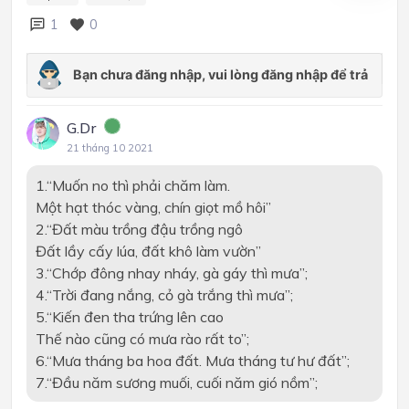
1
0
G.Dr
21 tháng 10 2021
1.“Muốn no thì phải chăm làm.
Một hạt thóc vàng, chín giọt mồ hôi”
2.“Đất màu trồng đậu trồng ngô
Đất lầy cấy lúa, đất khô làm vườn”
3.“Chớp đông nhay nháy, gà gáy thì mưa”;
4.“Trời đang nắng, cỏ gà trắng thì mưa”;
5.“Kiến đen tha trứng lên cao
Thế nào cũng có mưa rào rất to”;
6.“Mưa tháng ba hoa đất. Mưa tháng tư hư đất”;
7.“Đầu năm sương muối, cuối năm gió nồm”;