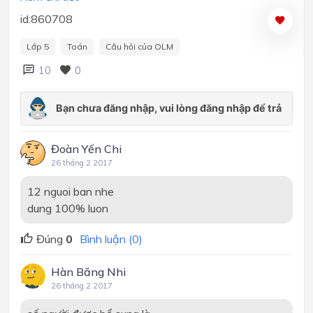
id:860708
Lớp 5
Toán
Câu hỏi của OLM
10
0
Đoàn Yến Chi
26 tháng 2 2017
12 nguoi ban nhe
dung 100% luon
Đúng
0
Bình luận (0)
Hàn Băng Nhi
26 tháng 2 2017