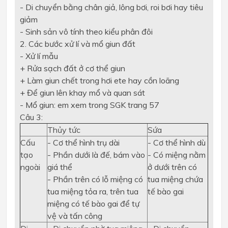
- Di chuyển bằng chân giả, lông bơi, roi bơi hay tiêu
giảm
- Sinh sản vô tính theo kiểu phân đôi
2. Các bước xử lí và mổ giun đất
- Xử lí mẫu
+ Rửa sạch đất ở cơ thể giun
+ Làm giun chết trong hơi ete hay cồn loãng
+ Để giun lên khay mổ và quan sát
- Mổ giun: em xem trong SGK trang 57
Câu 3:
Thủy tức
Sứa
Cấu
- Cơ thể hình trụ dài
- Cơ thể hình dù
tạo
- Phần dưới là đế, bám vào
- Có miệng nằm
ngoài
giá thể
ở dưới trên có
- Phần trên có lỗ miệng có
tua miệng chứa
tua miệng tỏa ra, trên tua
tế bào gai
miệng có tế bào gai để tự
vệ và tấn công