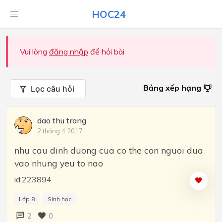
HOC24
Vui lòng
đăng nhập
để hỏi bài
Bảng xếp hạng
Lọc câu hỏi
dao thu trang
2 tháng 4 2017
nhu cau dinh duong cua co the con nguoi dua
vao nhung yeu to nao
id:223894
Lớp 8
Sinh học
2
0