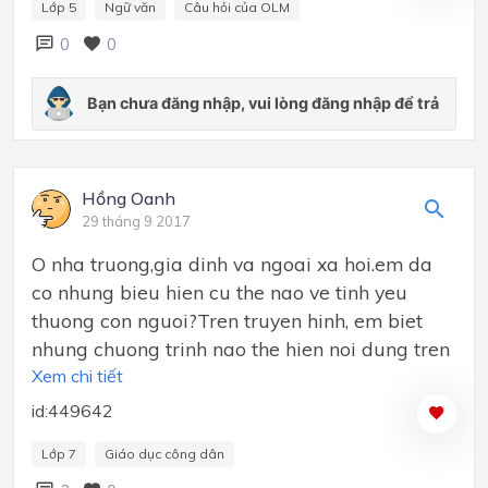
Lớp 5
Ngữ văn
Câu hỏi của OLM
0
0
Hồng Oanh
29 tháng 9 2017
O nha truong,gia dinh va ngoai xa hoi.em da
co nhung bieu hien cu the nao ve tinh yeu
thuong con nguoi?Tren truyen hinh, em biet
nhung chuong trinh nao the hien noi dung tren
Xem chi tiết
id:449642
Lớp 7
Giáo dục công dân