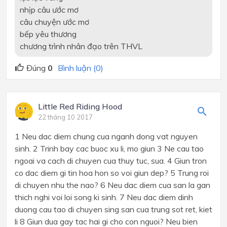
nhịp câu ước mơ
câu chuyện ước mơ
bếp yêu thương
chương trình nhân đạo trên THVL
Đúng
0
Bình luận (0)
Little Red Riding Hood
22 tháng 10 2017
1 Neu dac diem chung cua nganh dong vat nguyen
sinh. 2 Trinh bay cac buoc xu li, mo giun 3 Ne cau tao
ngoai va cach di chuyen cua thuy tuc, sua. 4 Giun tron
co dac diem gi tin hoa hon so voi giun dep? 5 Trung roi
di chuyen nhu the nao? 6 Neu dac diem cua san la gan
thich nghi voi loi song ki sinh. 7 Neu dac diem dinh
duong cau tao di chuyen sing san cua trung sot ret, kiet
li 8 Giun dua gay tac hai gi cho con nguoi? Neu bien