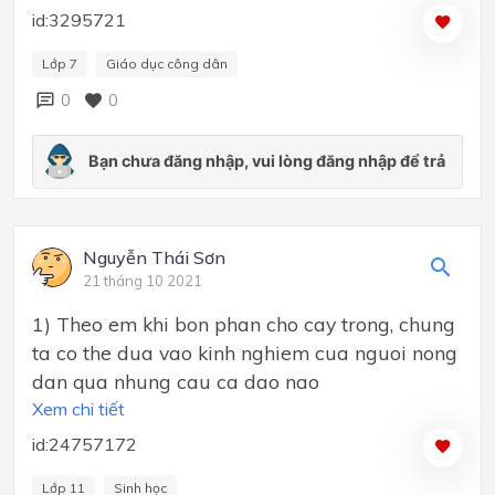
id:3295721
Lớp 7
Giáo dục công dân
0
0
Nguyễn Thái Sơn
21 tháng 10 2021
1) Theo em khi bon phan cho cay trong, chung
ta co the dua vao kinh nghiem cua nguoi nong
dan qua nhung cau ca dao nao
Xem chi tiết
id:24757172
Lớp 11
Sinh học