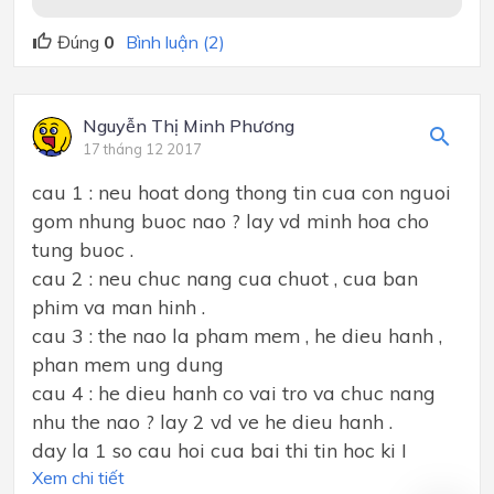
Đúng
0
Bình luận (2)
Nguyễn Thị Minh Phương
17 tháng 12 2017
cau 1 : neu hoat dong thong tin cua con nguoi
gom nhung buoc nao ? lay vd minh hoa cho
tung buoc .
cau 2 : neu chuc nang cua chuot , cua ban
phim va man hinh .
cau 3 : the nao la pham mem , he dieu hanh ,
phan mem ung dung
cau 4 : he dieu hanh co vai tro va chuc nang
nhu the nao ? lay 2 vd ve he dieu hanh .
day la 1 so cau hoi cua bai thi tin hoc ki I
Xem chi tiết