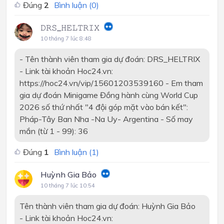
Đúng
2
Bình luận (
0
)
𝙳𝚁𝚂_𝙷𝙴𝙻𝚃𝚁𝙸𝚇
10 tháng 7 lúc 8:48
- Tên thành viên tham gia dự đoán: DRS_HELTRIX
- Link tài khoản Hoc24.vn:
https://hoc24.vn/vip/15601203539160 - Em tham
gia dự đoán Minigame Đồng hành cùng World Cup
2026 số thứ nhất "4 đội góp mặt vào bán kết":
Pháp-Tây Ban Nha -Na Uy- Argentina - Số may
mắn (từ 1 - 99): 36
Đúng
1
Bình luận (
1
)
Huỳnh Gia Bảo
10 tháng 7 lúc 10:54
Tên thành viên tham gia dự đoán: Huỳnh Gia Bảo
- Link tài khoản Hoc24.vn: