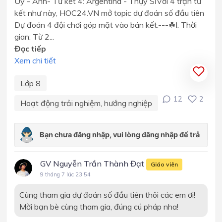
Uy - Anh- Tứ kết 4: Argentina - Thụy SĩVới 4 trận tứ
kết như này, HOC24.VN mở topic dự đoán số đầu tiên
Dự đoán 4 đội chơi góp mặt vào bán kết.---☘I. Thời
gian: Từ 2...
Đọc tiếp
Xem chi tiết
Lớp 8
12
2
Hoạt động trải nghiệm, hướng nghiệp
GV Nguyễn Trần Thành Đạt
Giáo viên
9 tháng 7 lúc 23:54
Cùng tham gia dự đoán số đầu tiên thôi các em ơi!
Mời bạn bè cùng tham gia, đúng cú pháp nha!