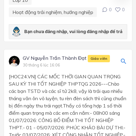
Lớp 10
0
0
Hoạt động trải nghiệm, hướng nghiệp
GV Nguyễn Trần Thành Đạt
Giáo viên
30 tháng 6 lúc 16:06
[HOC24.VN] CÁC MỐC THỜI GIAN QUAN TRỌNG
SAU KỲ THI TỐT NGHIỆP THPTQG 2026---Chào
các bạn TSTD và các sĩ tử 2k8, vậy là trải qua nhiều
tháng văn ôn võ luyện, tu rèn đèn sách thì cũng chuẩn
bị đến ngày thu trái ngọt.Thầy có tổng hợp 1 số thời
điểm quan trọng mà các em cần nắm:- 08h00 sáng
01/07/2026: CÔNG BỐ ĐIỂM THI TỐT NGHIỆP
THPT.- 01 - 05/07/2026: PHÚC KHẢO BÀI DỰ THI.-
Trước 03/07/2026: XÉT CÔNG NHẬN TỐT NGHIỆP.-