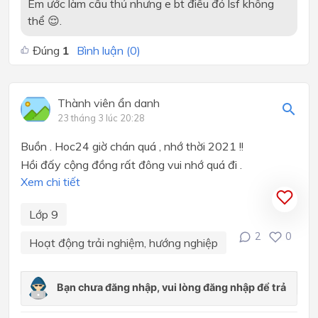
Em ước làm cầu thủ nhưng e bt điều đó lsf không
thể 😌.
Đúng
1
Bình luận (
0
)
Thành viên ẩn danh
23 tháng 3 lúc 20:28
Buồn . Hoc24 giờ chán quá , nhớ thời 2021 !!
Hồi đấy cộng đồng rất đông vui nhớ quá đi .
Xem chi tiết
Lớp 9
2
0
Hoạt động trải nghiệm, hướng nghiệp