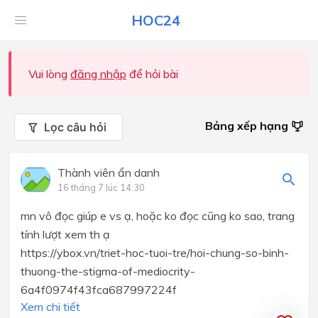
HOC24
Vui lòng
đăng nhập
để hỏi bài
Bảng xếp hạng
Lọc câu hỏi
Thành viên ẩn danh
16 tháng 7 lúc 14:30
mn vô đọc giúp e vs ạ, hoặc ko đọc cũng ko sao, trang
tính lượt xem th ạ
https://ybox.vn/triet-hoc-tuoi-tre/hoi-chung-so-binh-
thuong-the-stigma-of-mediocrity-
6a4f0974f43fca687997224f
Xem chi tiết