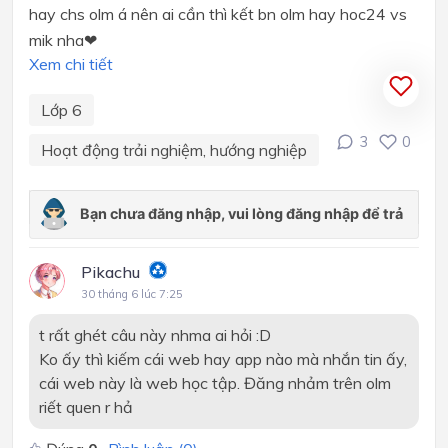
hay chs olm á nên ai cần thì kết bn olm hay hoc24 vs
mik nha❤
Xem chi tiết
Lớp 6
3
0
Hoạt động trải nghiệm, hướng nghiệp
Pikachu
30 tháng 6 lúc 7:25
t rất ghét câu này nhma ai hỏi :D
Ko ấy thì kiếm cái web hay app nào mà nhắn tin ấy,
cái web này là web học tập. Đăng nhảm trên olm
riết quen r hả