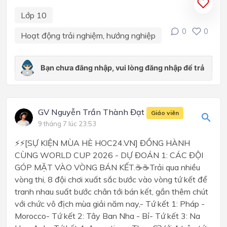
Lớp 10
0
0
Hoạt động trải nghiệm, hướng nghiệp
GV Nguyễn Trần Thành Đạt
Giáo viên
9 tháng 7 lúc 23:53
⚡⚡[SỰ KIỆN MÙA HÈ HOC24.VN] ĐỒNG HÀNH
CÙNG WORLD CUP 2026 - DỰ ĐOÁN 1: CÁC ĐỘI
GÓP MẶT VÀO VÒNG BÁN KẾT.☕☕Trải qua nhiều
vòng thi, 8 đội chơi xuất sắc bước vào vòng tứ kết để
tranh nhau suất bước chân tới bán kết, gần thêm chút
với chức vô địch mùa giải năm nay,- Tứ kết 1: Pháp -
Morocco- Tứ kết 2: Tây Ban Nha - Bỉ- Tứ kết 3: Na