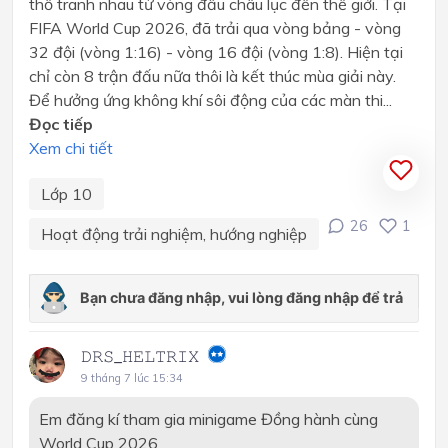
thổ tranh nhau từ vòng đấu châu lục đến thế giới. Tại
FIFA World Cup 2026, đã trải qua vòng bảng - vòng
32 đội (vòng 1:16) - vòng 16 đội (vòng 1:8). Hiện tại
chỉ còn 8 trận đấu nữa thôi là kết thúc mùa giải này.
Để hưởng ứng không khí sôi động của các màn thi...
Đọc tiếp
Xem chi tiết
Lớp 10
26
1
Hoạt động trải nghiệm, hướng nghiệp
𝙳𝚁𝚂_𝙷𝙴𝙻𝚃𝚁𝙸𝚇
9 tháng 7 lúc 15:34
Em đăng kí tham gia minigame Đồng hành cùng
World Cup 2026