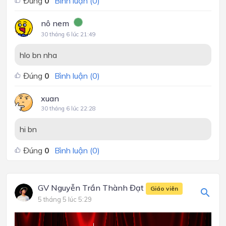
Đúng
0
Bình luận (
0
)
nô nem
30 tháng 6 lúc 21:49
hlo bn nha
Đúng
0
Bình luận (
0
)
xuan
30 tháng 6 lúc 22:28
hi bn
Đúng
0
Bình luận (
0
)
GV Nguyễn Trần Thành Đạt
Giáo viên
5 tháng 5 lúc 5:29