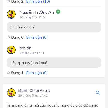
Đúng
2
Bình luận (
10
)
Nguyễn Trường An
30 tháng 6 lúc 22:04
em cảm ơn ah!
Đúng
0
Bình luận (
0
)
tên ẩn
5 tháng 7 lúc 17:44
Hãy quá tuyệt vời quá
Đúng
1
Bình luận (
0
)
Manh Chibi Artist
29 tháng 6 lúc 17:42
hi mn,mik là ng mới của hoc24, mong dc giúp đỡ ạ,mik