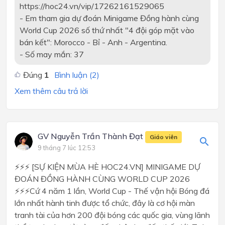
https://hoc24.vn/vip/17262161529065
- Em tham gia dự đoán Minigame Đồng hành cùng
World Cup 2026 số thứ nhất "4 đội góp mặt vào
bán kết": Morocco - Bỉ - Anh - Argentina.
- Số may mắn: 37
Đúng
1
Bình luận (
2
)
Xem thêm câu trả lời
GV Nguyễn Trần Thành Đạt
Giáo viên
9 tháng 7 lúc 12:53
⚡⚡⚡ [SỰ KIỆN MÙA HÈ HOC24.VN] MINIGAME DỰ
ĐOÁN ĐỒNG HÀNH CÙNG WORLD CUP 2026
⚡⚡⚡Cứ 4 năm 1 lần, World Cup - Thế vận hội Bóng đá
lớn nhất hành tinh được tổ chức, đây là cơ hội màn
tranh tài của hơn 200 đội bóng các quốc gia, vùng lãnh