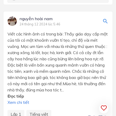
nguyễn hoài nam
24 tháng 12 2024 lúc 5:46
Viết các hình ảnh có trong bài :Thầy giáo dạy cấp một
của tôi có một khoảnh vườn tí tẹo, chỉ độ vài mét
vuông. Mọc um tùm với nhau là những thứ quen thuộc :
xương xông, lá lốt, bạc hà, kinh giới. Có cả cây ớt lẫn
cây hoa hồng lúc nào cũng bừng lên bông hoa rực rỡ.
Đặc biệt là viền bốn xung quanh mảnh vườn có hàng
tóc tiên, xanh và mềm quanh năm. Chắc là những cô
tiên không bao giờ già, tóc không bao giờ bạc nên thứ
cỏ này mới có tên gọi như thế.Mùa hè, tôi thường đến
nhà thầy, đúng mùa hoa tóc t...
Đọc tiếp
Xem chi tiết
Lớp 1
Tiếng việt