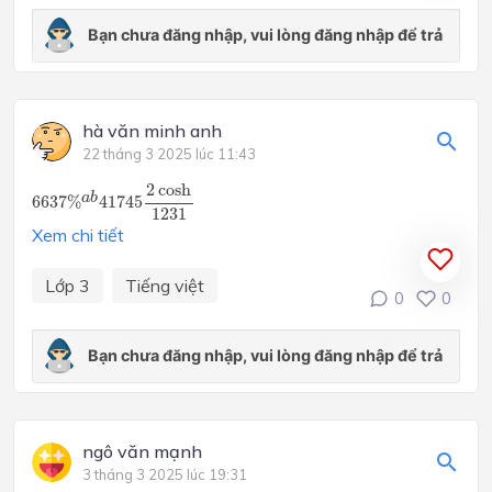
hà văn minh anh
22 tháng 3 2025 lúc 11:43
6637
%
a
b
41745
2
cosh
1231
2
cosh
a
b
6637
%
41745
1231
Xem chi tiết
Lớp 3
Tiếng việt
0
0
ngô văn mạnh
3 tháng 3 2025 lúc 19:31