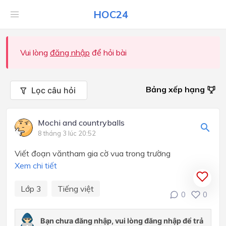
HOC24
Vui lòng
đăng nhập
để hỏi bài
Bảng xếp hạng
Lọc câu hỏi
Mochi and countryballs
8 tháng 3 lúc 20:52
Viết đoạn văntham gia cờ vua trong trường
Xem chi tiết
Lớp 3
Tiếng việt
0
0