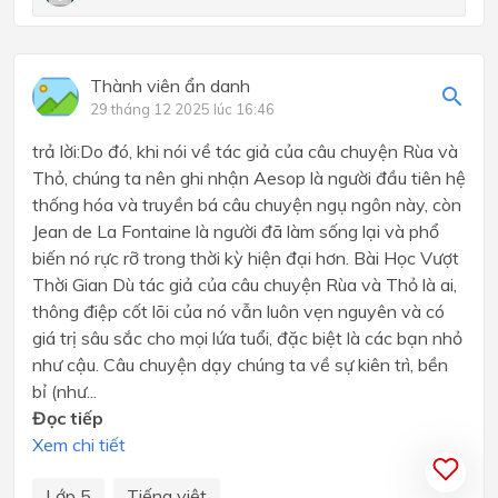
Thành viên ẩn danh
29 tháng 12 2025 lúc 16:46
trả lời:Do đó, khi nói về tác giả của câu chuyện Rùa và
Thỏ, chúng ta nên ghi nhận Aesop là người đầu tiên hệ
thống hóa và truyền bá câu chuyện ngụ ngôn này, còn
Jean de La Fontaine là người đã làm sống lại và phổ
biến nó rực rỡ trong thời kỳ hiện đại hơn. Bài Học Vượt
Thời Gian Dù tác giả của câu chuyện Rùa và Thỏ là ai,
thông điệp cốt lõi của nó vẫn luôn vẹn nguyên và có
giá trị sâu sắc cho mọi lứa tuổi, đặc biệt là các bạn nhỏ
như cậu. Câu chuyện dạy chúng ta về sự kiên trì, bền
bỉ (như...
Đọc tiếp
Xem chi tiết
Lớp 5
Tiếng việt