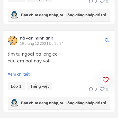
0
0
hà văn minh anh
19 tháng 12 2024 lúc 20:34
tim tu ngoai bai:eng;ec
cuu em bai nay voi!!!!!
Xem chi tiết
Lớp 1
Tiếng việt
0
0