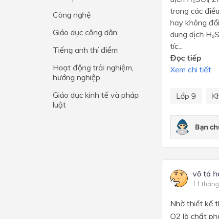
trong các điề
Công nghệ
Lớp 4
hay không đổi
Giáo dục công dân
dung dịch H₂
Lớp 3
tíc...
Tiếng anh thí điểm
Lớp 2
Đọc tiếp
Hoạt động trải nghiệm,
Xem chi tiết
Lớp 1
hướng nghiệp
Giáo dục kinh tế và pháp
Lớp 9
K
luật
võ tá h
11 tháng
Nhờ thiết kế 
O2 là chất ph