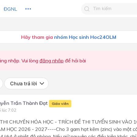
ĐGNL
Tìm kiếm câu trả lờ
Hãy tham gia
nhóm Học sinh Hoc24OLM
Tìm kiếm câu trả lời c
 HỌC
CHỦ ĐỀ / CHƯƠNG
bạn
ng nhập. Vui lòng
đăng nhập
để hỏi bài
Chưa trả lời
yễn Trần Thành Đạt
Giáo viên
 lúc 7:02
 THI CHUYÊN HÓA HỌC - TRÍCH ĐỀ THI TUYỂN SINH VÀO 
HỌC 2026 - 2027----Cho 3 gam hạt kẽm (zinc) vào một cố
 (dư) ở nhiệt độ phòng. Nếu giữ nguyên các điều kiện khác, ch