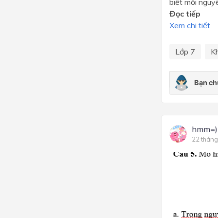
biết mỗi nguyê
Đọc tiếp
Xem chi tiết
Lớp 7
K
hmm=)
22 tháng