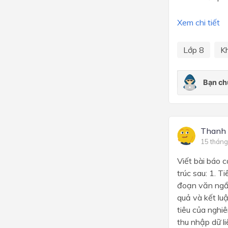
Xem chi tiết
Lớp 8
K
Thanh
15 tháng
Viết bài báo 
trúc sau: 1. 
đoạn văn ngắn
quả và kết lu
tiêu của nghiê
thu nhập dữ liệu