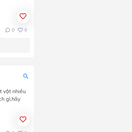
0
0
t vật nhiều
ch gì,hãy