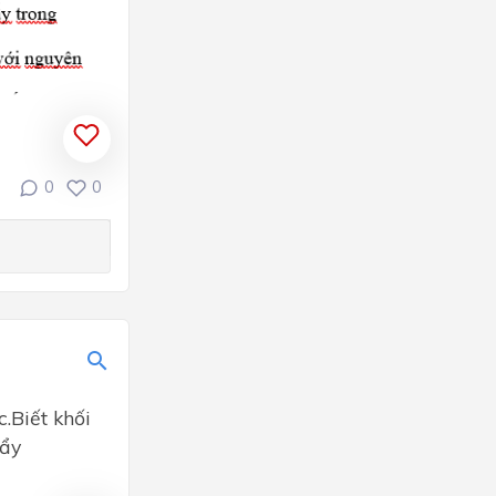
0
0
.Biết khối
đẩy