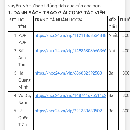
xuyên, và sự hoạt động tích cực của các bạn.
1. DANH SÁCH TRAO GIẢI CỘNG TÁC VIÊN
STT
HỌ
TRANG CÁ NHÂN HOC24
XẾP
THƯ
TÊN
GIẢI
1
POP
https://hoc24.vn/vip/11211863534848
Nhất
500
POP
2
Bùi
https://hoc24.vn/vip/14986808666366
Nhì
400
Anh
Thư
3
Hà
https://hoc24.vn/vip/686832392583
Ba
300
Quang
Minh
4
Vũ Duy
https://hoc24.vn/vip/14874167551162
Ba
300
Nam
5
Lê
https://hoc24.vn/vip/221333633502
Ba
300
Quốc
Trần