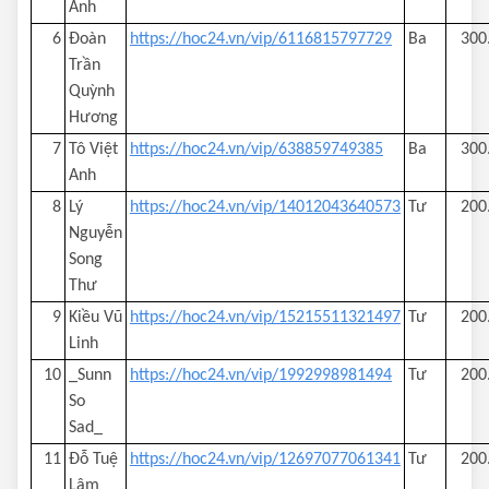
Anh
6
Đoàn
https://hoc24.vn/vip/6116815797729
Ba
300
Trần
Quỳnh
Hương
7
Tô Việt
https://hoc24.vn/vip/638859749385
Ba
300
Anh
8
Lý
https://hoc24.vn/vip/14012043640573
Tư
200
Nguyễn
Song
Thư
9
Kiều Vũ
https://hoc24.vn/vip/15215511321497
Tư
200
Linh
10
_Sunn
https://hoc24.vn/vip/1992998981494
Tư
200
So
Sad_
11
Đỗ Tuệ
https://hoc24.vn/vip/12697077061341
Tư
200
Lâm