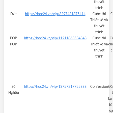
thuyết
trình
Dzịt
https://hoc24.vn/vip/3297431875414
Cuộc thi
C
Thiết kế và
thuyết
trình
POP
https://hoc24.vn/vip/11211863534848
Cuộc thi
C
POP
Thiết kế và
cuộ
thuyết
c
trình
Sò
https://hoc24.vn/vip/13757217755888
Confession
Đă
Nghêu
fa
tổ
sự