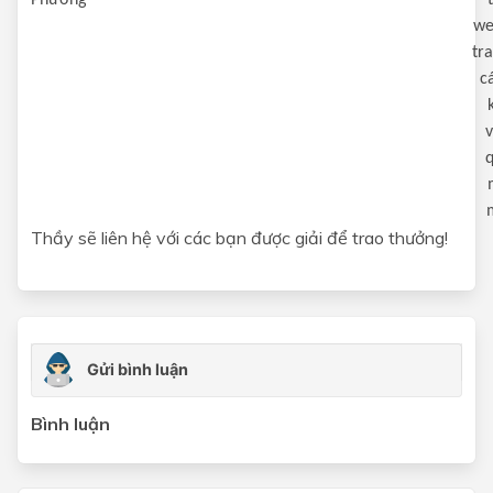
Phương
we
tra
c
Thầy sẽ liên hệ với các bạn được giải để trao thưởng!
Bình luận