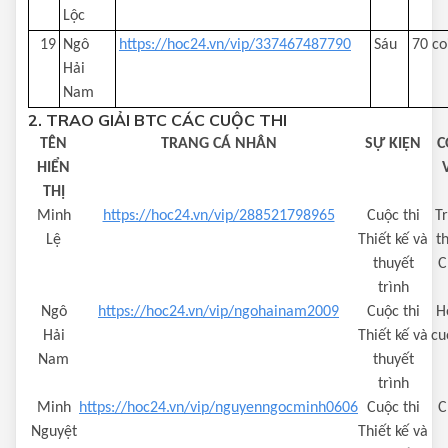
Lộc
19
Ngô
https://hoc24.vn/vip/337467487790
Sáu
70 co
Hải
Nam
2. TRAO GIẢI BTC CÁC CUỘC THI
TÊN
TRANG CÁ NHÂN
SỰ KIỆN
C
HIỂN
THỊ
Minh
https://hoc24.vn/vip/288521798965
Cuộc thi
T
Lệ
Thiết kế và
t
thuyết
C
trình
Ngô
https://hoc24.vn/vip/ngohainam2009
Cuộc thi
H
Hải
Thiết kế và
cu
Nam
thuyết
trình
Minh
https://hoc24.vn/vip/nguyenngocminh0606
Cuộc thi
C
Nguyệt
Thiết kế và