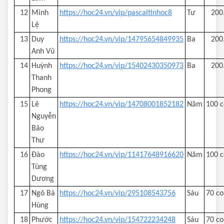
12
Minh
https://hoc24.vn/vip/pascaltinhoc8
Tư
200
Lệ
13
Duy
https://hoc24.vn/vip/14795654849935
Ba
200
Anh Vũ
14
Huỳnh
https://hoc24.vn/vip/15402430350973
Ba
200
Thanh
Phong
15
Lê
https://hoc24.vn/vip/14708001852182
Năm
100 c
Nguyễn
Bảo
Thư
16
Đào
https://hoc24.vn/vip/11417648916620
Năm
100 c
Tùng
Dương
17
Ngô Bá
https://hoc24.vn/vip/295108543756
Sáu
70 co
Hùng
18
Phước
https://hoc24.vn/vip/154722234248
Sáu
70 co