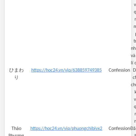
t
nh
và
lí
ひまわ
https://hoc24.vn/vip/638859749385
Confession
D
り
c
ch
Thảo
https://hoc24.vn/vip/phuongchibivx2
Confession
Đă