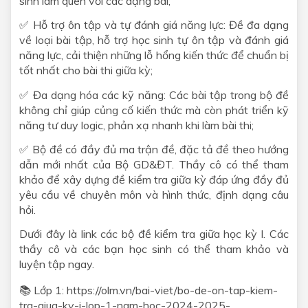
sinh làm quen với các dạng bài;
✅ Hỗ trợ ôn tập và tự đánh giá năng lực: Đề đa dạng
về loại bài tập, hỗ trợ học sinh tự ôn tập và đánh giá
năng lực, cải thiện những lỗ hổng kiến thức để chuẩn bị
tốt nhất cho bài thi giữa kỳ;
✅ Đa dạng hóa các kỹ năng: Các bài tập trong bộ đề
không chỉ giúp củng cố kiến thức mà còn phát triển kỹ
năng tư duy logic, phản xạ nhanh khi làm bài thi;
✅
Bộ đề có đầy đủ ma trận đề, đặc tả đề theo hướng
dẫn mới nhất của Bộ GD&ĐT. Thầy cô có thể tham
khảo để xây dựng đề kiểm tra giữa
kỳ
đáp ứng đầy đủ
yêu cầu về chuyên môn và hình thức, định dạng câu
hỏi.
Dưới đây là link các bộ đề kiểm tra giữa học
kỳ
I. Các
thầy cô và các bạn học sinh có thể tham khảo và
luyện tập ngay.
📚 Lớp 1:
https://olm.vn/bai-viet/bo-de-on-tap-kiem-
tra-giua-ky-i-lop-1-nam-hoc-2024-2025-