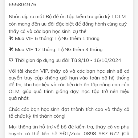
655804976
Nhân dịp ra mắt Bộ đề ôn tập kiểm tra giữa kỳ I, OLM
còn mang đến ưu đãi đặc biệt
để đồng hành cùng quý
thầy cô và các bạn học sinh, cụ thể:
🎁 Mua VIP 6 tháng: TẶNG thêm 1 tháng
🎁 Mua VIP 12 tháng: TẶNG thêm 3 tháng
⏰ Thời gian áp dụng ưu đãi: Từ 9/10 - 16/10/2024
Với tài khoản VIP, thầy cô và các bạn học sinh sẽ có
quyền truy cập không giới hạn vào toàn bộ hệ thống
đề thi, kho học liệu và các tiện ích ôn tập nâng cao của
OLM, giúp quá trình giảng dạy, học tập trở nên hiệu
quả nhất.
Chúc các bạn học sinh đạt thành tích cao và thầy cô
tổ chức kỳ thi thành công!
Mọi thông tin hỗ trợ về bộ đề kiểm tra, thầy cô và phụ
huynh có thể liên hệ SĐT/Zalo: 0898 987 672 (Cô