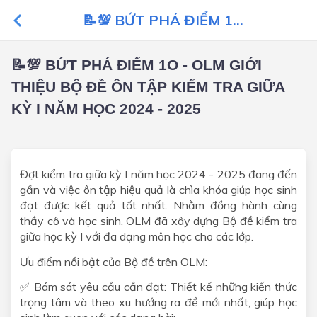
️📝💯 BỨT PHÁ ĐIỂM 1...
️📝💯 BỨT PHÁ ĐIỂM 1O - OLM GIỚI
THIỆU BỘ ĐỀ ÔN TẬP KIỂM TRA GIỮA
KỲ I NĂM HỌC 2024 - 2025
Đợt kiểm tra giữa kỳ I năm học 2024 - 2025 đang đến
gần và việc ôn tập hiệu quả là chìa khóa giúp học sinh
đạt được kết quả tốt nhất. Nhằm đồng hành cùng
thầy cô và học sinh, OLM đã xây dựng Bộ đề kiểm tra
giữa học kỳ I với đa dạng môn học cho các lớp.
Ưu điểm nổi bật của Bộ đề trên OLM:
✅ Bám sát yêu cầu cần đạt: Thiết kế những kiến thức
trọng tâm và theo xu hướng ra đề mới nhất, giúp học