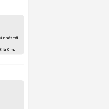
ứ nhất tới
B là 0 m.