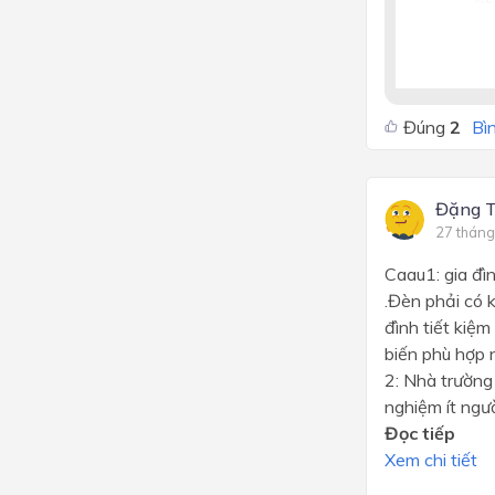
Đúng
2
Bìn
Đặng T
27 tháng
Caau1: gia đì
.Đèn phải có k
đình tiết kiệ
biến phù hợp 
2: Nhà trường
nghiệm ít ngườ
Đọc tiếp
Xem chi tiết