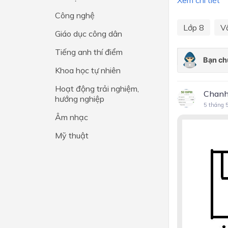
Xem chi tiết
Công nghệ
Lớp 4
Lớp 8
Vậ
Giáo dục công dân
Lớp 3
Tiếng anh thí điểm
Lớp 2
Khoa học tự nhiên
Lớp 1
Hoạt động trải nghiệm,
Chanh
hướng nghiệp
5 tháng 
Âm nhạc
Mỹ thuật