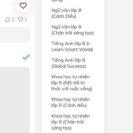
M
Ngữ văn lớp 8
(Cánh Diều)
1
1
Ngữ văn lớp 8
(Chân trời sáng tạo)
Tiếng Anh lớp 8 (i-
Learn Smart World)
Tiếng Anh lớp 8
ÀM
(Global Success)
Khoa học tự nhiên
lớp 8 (Kết nối tri
thức với cuộc sống)
ÊNG,
Khoa học tự nhiên
ỰC
lớp 8 (Cánh diều)
Khoa học tự nhiên
lớp 8 (Chân trời
sáng tạo)