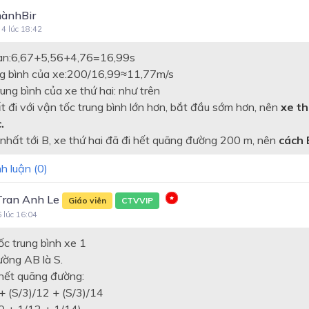
ànhBir
 4 lúc 18:42
ian:6,67+5,56+4,76=16,99s
ng bình của xe:200/16,99≈11,77m/s
rung bình của xe thứ hai: như trên
t đi với vận tốc trung bình lớn hơn, bắt đầu sớm hơn, nên
xe th
.
 nhất tới B, xe thứ hai đã đi hết quãng đường 200 m, nên
cách 
h luận (
0
)
Tran Anh Le
Giáo viên
CTVVIP
6 lúc 16:04
ốc trung bình xe 1
ường AB là S.
 hết quãng đường:
 + (S/3)/12 + (S/3)/14
0 + 1/12 + 1/14)