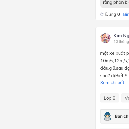
ràng phân biệ
Đúng
0
Bìn
Kim N
10 tháng
một xe xuất p
10m/s,12m/s,1
đầu.giữ,sau đ
sao? d)Biết S
Xem chi tiết
Lớp 8
Vậ