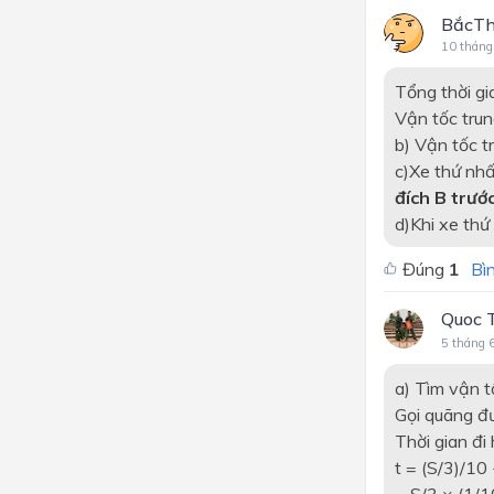
BắcTh
10 tháng
Tổng thời g
Vận tốc tru
b) Vận tốc t
c)Xe thứ nhấ
đích B trước
d)Khi xe thứ
Đúng
1
Bìn
Quoc 
5 tháng 
a) Tìm vận t
Gọi quãng đ
Thời gian đi
t = (S/3)/10
= S/3 × (1/1