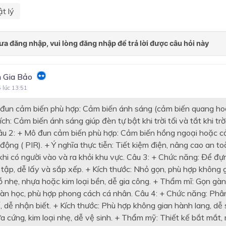
t lý
 Gia Bảo
5 lúc 13:51
 đun cảm biến phù hợp: Cảm biến ánh sáng (cảm biến quang h
ích: Cảm biến ánh sáng giúp đèn tự bật khi trời tối và tắt khi trời
Câu 2: + Mô đun cảm biến phù hợp: Cảm biến hồng ngoại hoặc c
động ( PIR). + Ý nghĩa thực tiễn: Tiết kiệm điện, nâng cao an to
khi có người vào và ra khỏi khu vực. Câu 3: + Chức năng: Để đự
tập, dễ lấy và sắp xếp. + Kích thước: Nhỏ gọn, phù hợp không 
Gỗ nhẹ, nhựa hoặc kim loại bền, dễ gia công. + Thẩm mĩ: Gọn gà
bàn học, phù hợp phong cách cá nhân. Câu 4: + Chức năng: Phân
ế, dễ nhận biết. + Kích thước: Phù hợp không gian hành lang, dễ 
ựa cứng, kim loại nhẹ, dễ vệ sinh. + Thẩm mỹ: Thiết kế bắt mắt,