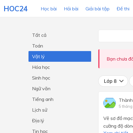
HOC24
Học bài
Hỏi bài
Giải bài tập
Đề thi
Tất cả
LỚP HỌC
MÔN
Toán
Vật lý
Lớp 12
Bạn chưa đă
Hóa học
Lớp 11
Sinh học
Lớp 10
Lớp 8
Ngữ văn
Lớp 9
Tiếng anh
Thành
Lớp 8
5 tháng
Lịch sử
Lớp 7
Vẽ sơ đồ mạch
Địa lý
Lớp 6
cường độ dòng
Tin học
Lớp 5