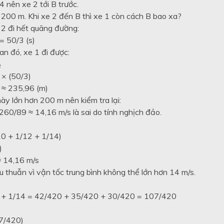
4 nên xe 2 tới B trước.
 200 m. Khi xe 2 đến B thì xe 1 còn cách B bao xa?
 2 đi hết quãng đường:
= 50/3 (s)
ian đó, xe 1 đi được:
₂
 × (50/3)
≈ 235,96 (m)
ày lớn hơn 200 m nên kiểm tra lại:
260/89 ≈ 14,16 m/s là sai do tính nghịch đảo.
10 + 1/12 + 1/14)
)
 14,16 m/s
 thuẫn vì vận tốc trung bình không thể lớn hơn 14 m/s.
 + 1/14 = 42/420 + 35/420 + 30/420 = 107/420
07/420)