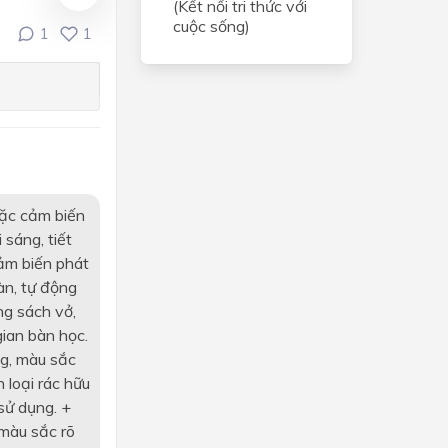
(Kết nối tri thức với
cuộc sống)
1
1
oặc cảm biến
 sáng, tiết
ảm biến phát
àn, tự động
ng sách vở,
gian bàn học.
ng, màu sắc
 loại rác hữu
sử dụng. +
 màu sắc rõ