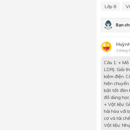
Lớp 8
Vậ
Huỳnh
2 tháng 
Câu 1: + Mô
LDR). Giải th
kiệm điện. 
hiện chuyển 
bật tắt đèn 
đồ dùng học 
+ Vật liệu: 
hài hòa với 
cơ và tái ch
Vật liệu: Nh