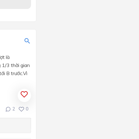
ợt là
 1/3 thời gian
i B trước.Vì
2
0