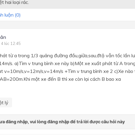
t hai loại rác.
h luận (
0
)
gân
 4 lúc 12:45
hát từ a trong 1/3 quãng đường đầu,giữa,sau,đtặ vẫn tốc lần lư
4m/s. a)Tìm v trung bình xe này b)Một xe xuất phát từ A trong
ạt v=10m/s,v=12m/s,v=14m/s +Tìm v trung bình xe 2 c)Xe nào tớ
 AB=200m.Khi một xe đến B thì xe còn lại cách B bao xa
t lý