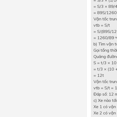
= S/3 × 89/
= 89S/1260
Vận tốc trun
vtb = S/t
= S/(89S/12
= 1260/89 ≈
b) Tìm vận t
Gọi tổng thờ
Quãng đường
S = t/3 × 10
= t/3 × (10 
= 12t
Vận tốc trun
vtb = S/t = 
Đáp số: 12 
c) Xe nào tớ
Xe 1 có vận 
Xe 2 có vận 