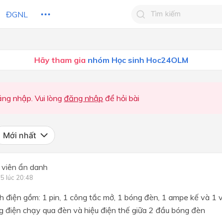
ĐGNL
Tìm kiếm câu trả lờ
Hãy tham gia
nhóm Học sinh Hoc24OLM
Tìm kiếm câu trả lời c
 HỌC
CHỦ ĐỀ / CHƯƠNG
bạn
Chương I- Cơ học
ng nhập. Vui lòng
đăng nhập
để hỏi bài
Chương II- Nhiệt học
Violympic Vật lý 8
Mới nhất
Ôn tập học kì I
 viên ẩn danh
Ôn thi học kì II
 5 lúc 20:48
Ôn tập và kiểm tra giữa học k
 điện gồm: 1 pin, 1 công tắc mở, 1 bóng đèn, 1 ampe kế và 1 
CHỦ ĐỀ 3. KHỐI LƯỢNG R
 điện chạy qua đèn và hiệu điện thế giữa 2 đầu bóng đèn
VÀ ÁP SUẤT