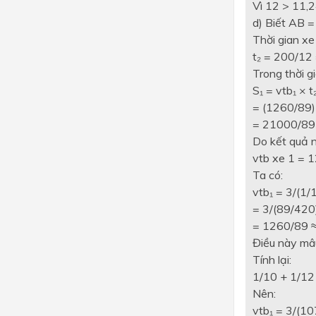
Vì 12 > 11,2
d) Biết AB =
Thời gian xe
t₂ = 200/12 
Trong thời g
S₁ = vtb₁ × t
= (1260/89)
= 21000/89 
Do kết quả n
vtb xe 1 = 1
Ta có:
vtb₁ = 3/(1/
= 3/(89/420
= 1260/89 ≈
Điều này mâu
Tính lại:
1/10 + 1/12
Nên:
vtb₁ = 3/(1