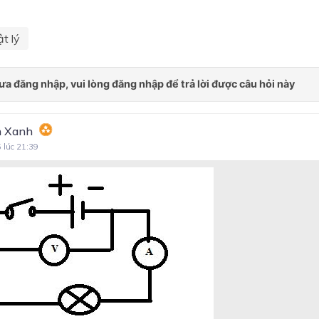
CHỦ ĐỀ 4. TÁC DỤNG LÀ
QUAY CỦA LỰC
t lý
CHỦ ĐỀ 5. ĐIỆN
CHỦ ĐỀ 6. NHIỆT
CHƯƠNG III. KHỐI LƯỢNG
RIÊNG VÀ ÁP SUẤT
 Xanh
CHƯƠNG IV. TÁC DỤNG L
5 lúc 21:39
QUAY CỦA LỰC
CHƯƠNG V. ĐIỆN
CHƯƠNG VI. NHIỆT
CHỦ ĐỀ 3. KHỐI LƯỢNG RI
ÁP SUẤT VÀ MOMENT L
CHỦ ĐỀ 4. ĐIỆN
CHỦ ĐỀ 5. NHIỆT