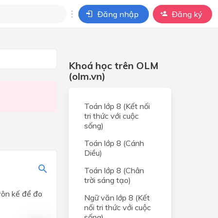
Đăng nhập
Đăng ký
i
Khoá học trên OLM
ho câu hỏi của
BÀI HỌC
(olm.vn)
Toán lớp 8 (Kết nối
tri thức với cuộc
sống)
Toán lớp 8 (Cánh
Diều)
Toán lớp 8 (Chân
trời sáng tạo)
ì I
vôn kế để đo
Ngữ văn lớp 8 (Kết
IÊNG
nối tri thức với cuộc
sống)