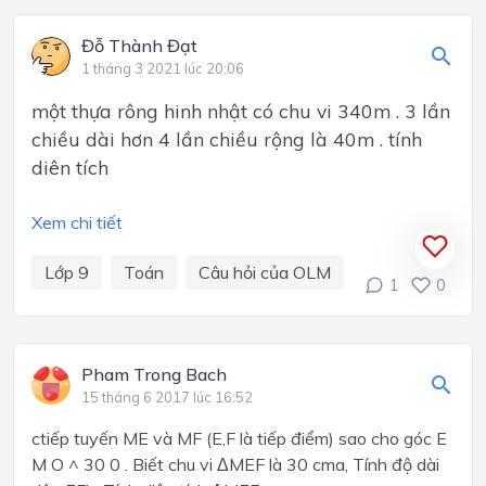
Đỗ Thành Đạt
1 tháng 3 2021 lúc 20:06
một thựa rông hinh nhật có chu vi 340m . 3 lần
chiều dài hơn 4 lần chiều rộng là 40m . tính
diên tích
Xem chi tiết
Lớp 9
Toán
Câu hỏi của OLM
1
0
Pham Trong Bach
15 tháng 6 2017 lúc 16:52
ctiếp tuyến ME và MF (E,F là tiếp điểm) sao cho góc E
M O ^ 30 0 . Biết chu vi ΔMEF là 30 cma, Tính độ dài