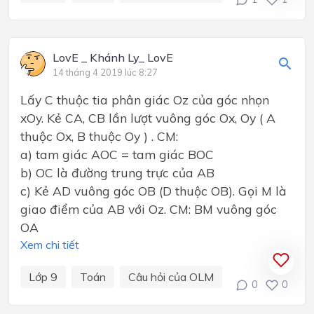
LovE _ Khánh Ly_ LovE
14 tháng 4 2019 lúc 8:27
Lấy C thuộc tia phân giác Oz của góc nhọn
xOy. Kẻ CA, CB lần lượt vuông góc Ox, Oy ( A
thuộc Ox, B thuộc Oy ) . CM:
a) tam giác AOC = tam giác BOC
b) OC là đường trung trực của AB
c) Kẻ AD vuông góc OB (D thuộc OB). Gọi M là
giao điểm của AB với Oz. CM: BM vuông góc
OA
Xem chi tiết
Lớp 9
Toán
Câu hỏi của OLM
0
0