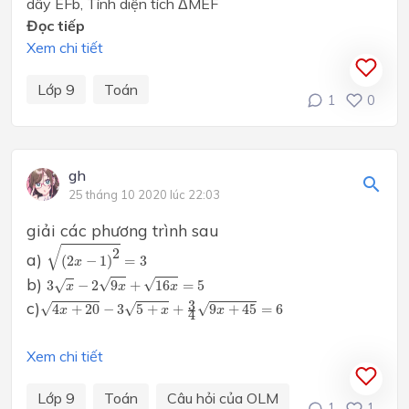
dây EFb, Tính diện tích ΔMEF
Đọc tiếp
Xem chi tiết
Lớp 9
Toán
1
0
gh
25 tháng 10 2020 lúc 22:03
giải các phương trình sau
(
2
x
−
1
)
2
=
3
√
2
a)
(
2
−
1
)
=
3
x
3
x
−
2
9
x
+
16
x
=
5
b)
√
√
3
−
2
9
+
16
=
5
√
x
x
x
4
x
+
20
−
3
5
+
x
+
3
4
9
x
+
45
=
6
c)
3
√
√
√
4
+
20
−
3
5
+
+
9
+
45
=
6
x
x
x
4
Xem chi tiết
Lớp 9
Toán
Câu hỏi của OLM
1
1