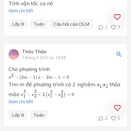
Tính vận tốc ca nô
Xem chi tiết
Lớp 9
Toán
Câu hỏi của OLM
1
7
Thảo Thảo
7 tháng 4 2021 lúc 19:58
Cho phương trình
x
2
−
(
2
m
−
1
)
x
−
2
m
−
1
=
0
2
−
(
2
−
1
)
−
2
−
1
=
0
x
m
x
m
Tìm m để phương trình có 2 nghiệm x
,x
thỏa
1
2
x
1
3
−
x
2
3
+
2
(
x
1
2
−
x
2
2
)
=
0
3
3
2
2
mãn
−
+
2
(
−
)
=
0
x
x
x
x
1
2
1
2
Xem chi tiết
Lớp 9
Toán
2
2