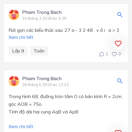
Pham Trong Bach
10 tháng 3 2018 lúc 9:39
Rút gọn các biểu thức sau: 27 a - 3 2 48 v ớ i a > 3
Xem chi tiết
Lớp 9
Toán
1
0
Pham Trong Bach
26 tháng 6 2019 lúc 13:13
Trong hình 68, đường tròn tâm O có bán kính R = 2cm,
góc AOB = 75
o
.
Tính độ dài hai cung AqB và ApB
Xem chi tiết