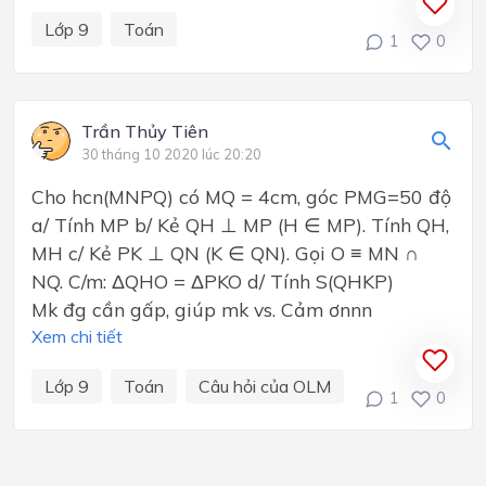
Lớp 9
Toán
1
0
Trần Thủy Tiên
30 tháng 10 2020 lúc 20:20
Cho hcn(MNPQ) có MQ = 4cm, góc PMG=50 độ
a/ Tính MP b/ Kẻ QH ⊥ MP (H ∈ MP). Tính QH,
MH c/ Kẻ PK ⊥ QN (K ∈ QN). Gọi O ≡ MN ∩
NQ. C/m: ΔQHO = ΔPKO d/ Tính S(QHKP)
Mk đg cần gấp, giúp mk vs. Cảm ơnnn
Xem chi tiết
Lớp 9
Toán
Câu hỏi của OLM
1
0