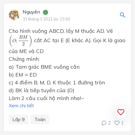
Nguyên
31 tháng 3 2021 lúc 23:00
Cho hình vuông ABCD, lấy M thuộc AD. Vẽ
(
O
;
B
M
2
)
(
)
B
M
cắt AC tại E (E khác A). Gọi K là giao
;
O
2
của ME và CD
Chứng mình:
a) Tam giác BME vuông cân
b) EM = ED
c) 4 điểm B, M, D, K thuộc 1 đường tròn
d) BK là tiếp tuyến của (O)
Làm 2 câu cuối hộ mình nha!~
Xem chi tiết
Lớp 9
Toán
2
1