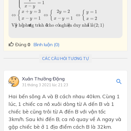
⎪

⎪

⎩
⎪
=
1
−
x
y
⇔
{
x
+
y
=
3
x
−
y
=
1
⇔
{
2
y
=
2
x
−
y
=
1
⇔
{
y
=
1
x
=
2
+
=
3
2
=
2
=
1
{
{
{
x
y
y
y
⇔
⇔
⇔
−
=
1
−
=
1
=
2
x
y
x
y
x
Vậy hệ phương trình đã cho có nghiệm duy nhất là
(
2
;
1
)
V
ậ
y h
ệ
 ph
ư
ơ
ng tr
ì
nh 
đ
ã
 cho c
ó
 nghi
ệ
m duy nh
ấ
t l
à
(
2
;
1
)
Đúng
0
Bình luận (0)
CÁC CÂU HỎI TƯƠNG TỰ
Xuân Thường Đặng
31 tháng 3 2021 lúc 21:23
Hai bến sông A và B cách nhau 40km. Cùng 1
lúc, 1 chiếc ca nô xuôi dòng từ A dến B và 1
chiếc bè cũng trôi từ A đến B với vận tốc
3km/h. Sau khi đến B, ca nô quay về A ngay và
gặp chiếc bè ở 1 địa điểm cách B là 32km.