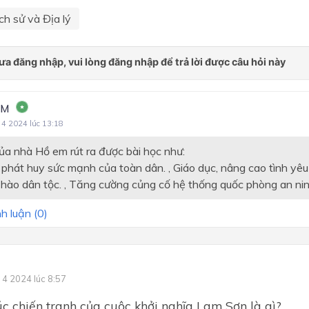
ch sử và Địa lý
LM
 4 2024 lúc 13:18
của nhà Hồ em rút ra được bài học như:
phát huy sức mạnh của toàn dân. , Giáo dục, nâng cao tình yê
 hào dân tộc. , Tăng cường củng cố hệ thống quốc phòng an ni
h luận (
0
)
 4 2024 lúc 8:57
úc chiến tranh của cuộc khởi nghĩa Lam Sơn là gì?