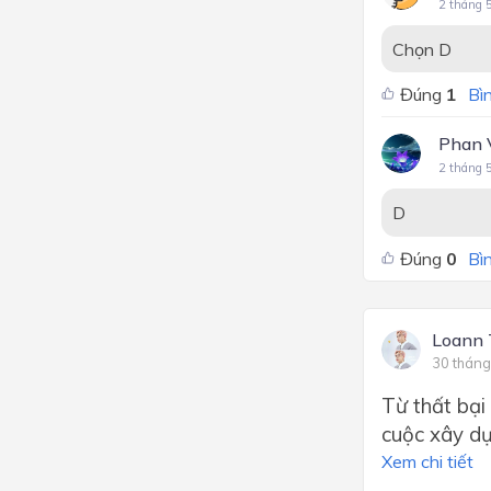
2 tháng 
Chọn D
Đúng
1
Bìn
Phan 
2 tháng 
D
Đúng
0
Bìn
Loann
30 tháng
Từ thất bại
cuộc xây dự
Xem chi tiết