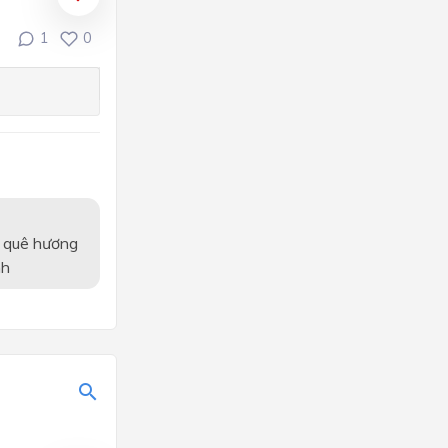
1
0
u quê hương
nh