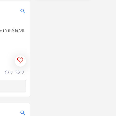
ôi tây âu
 kỉ VII
IX
0
0