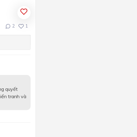
2
1
ng quyết
iến tranh và