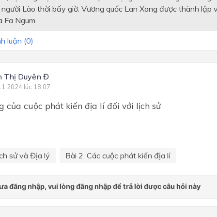
Chương 4. Đất nước dưới th
 người Lào thời bấy giờ. Vương quốc Lan Xang được thành lập
vương triều Ngô – Đinh – Ti
a Fa Ngum.
(939 – 1009)
Chương 4. Đông Nam Á từ 
h luận (
0
)
sau thế kỉ X đến nửa đầu th
XVI
 Thị Duyên Đ
Chương 5. Việt Nam từ đầu 
kỉ X đến đầu thế kỉ XVI
11 2024 lúc 18:07
Chương 5. Đại Việt thời Lý 
 của cuộc phát kiến địa lí đối với lịch sử
– Hồ (1009 – 1407)
Chương 5. Việt Nam từ đầu 
kỉ X đến đầu thế kỉ XVI
ch sử và Địa lý
Bài 2. Các cuộc phát kiến địa lí
Chương 6.Việt Nam từ đầu t
XV đến đầu thế kỉ XVI
Chương 6. Khởi nghĩa Lam 
và Đại Việt thời Lê sơ (141
1527)