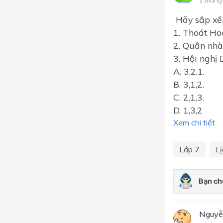
Hãy sắp xếp 
1. Thoát Ho
2. Quân nhà
3. Hội nghị
A. 3,2,1.
В. 3,1,2.
C. 2,1,3.
D. 1,3,2
Xem chi tiết
Lớp 7
Lị
Nguyễ