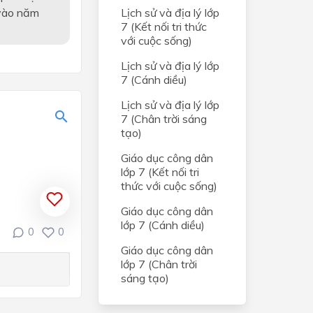
ời các
Lịch sử và địa lý lớp
 vào năm
ền Lê
7 (Kết nối tri thức
với cuộc sống)
nửa
Lịch sử và địa lý lớp
ế kỉ
7 (Cánh diều)
Lịch sử và địa lý lớp
thế
7 (Chân trời sáng
tạo)
– Trần
Giáo dục công dân
lớp 7 (Kết nối tri
thức với cuộc sống)
thế
Giáo dục công dân
lớp 7 (Cánh diều)
hế kỉ
0
0
Giáo dục công dân
lớp 7 (Chân trời
Sơn
sáng tạo)
8 –