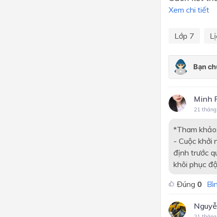
Xem chi tiết
Lớp 7
Lị
Minh 
21 tháng
*Tham khảo
- Cuộc khởi 
định trước q
khôi phục độ
Đúng
0
Bìn
Nguyễ
21 tháng