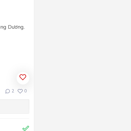
ơng Dương.
2
0