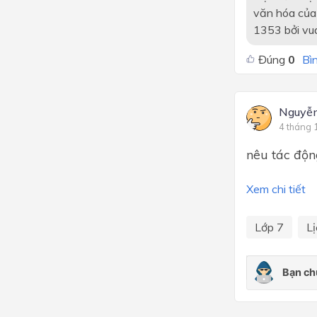
văn hóa của
1353 bởi vu
Đúng
0
Bìn
Nguyễn
4 tháng 
nêu tác động
Xem chi tiết
Lớp 7
Lị