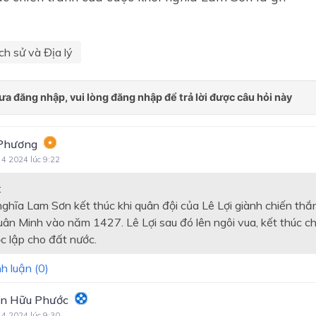
ch sử và Địa lý
Phương
 4 2024 lúc 9:22
:
nghĩa Lam Sơn kết thúc khi quân đội của Lê Lợi giành chiến thắ
uân Minh vào năm 1427. Lê Lợi sau đó lên ngôi vua, kết thúc ch
c lập cho đất nước.
h luận (
0
)
n Hữu Phước
 4 2024 lúc 9:30