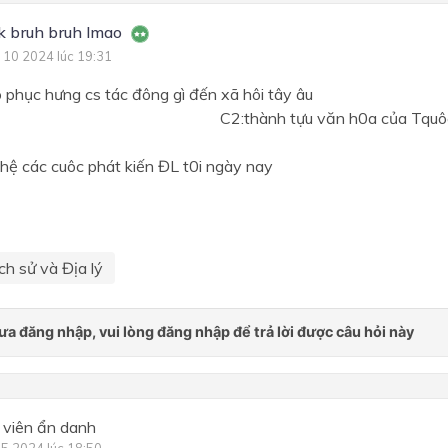
k bruh bruh lmao
 10 2024 lúc 19:31
 trào phục hưng cs tác đông gì đến xã h
nh tựu văn h0a của Tquôc từ thế
ến X
các cuôc phát kiến ĐL t0i ngày nay
ch sử và Địa lý
 viên ẩn danh
 5 2024 lúc 18:50