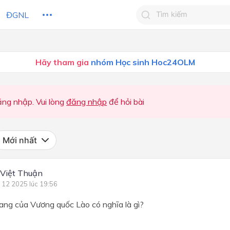
ĐGNL
Tìm kiếm câu trả lờ
Hãy tham gia
nhóm Học sinh Hoc24OLM
Tìm kiếm câu trả lời c
 HỌC
CHỦ ĐỀ / CHƯƠNG
bạn
PHẦN LỊCH SỬ
ng nhập. Vui lòng
đăng nhập
để hỏi bài
PHẦN LỊCH SỬ
PHẦN LỊCH SỬ
Mới nhất
Chương 1. Tây Âu từ thế kỉ 
đến thế kỉ XVI
Việt Thuận
Chương 1. Tây Âu từ thế kỉ 
 12 2025 lúc 19:56
đến nửa đầu thế kỉ XVI
ang của Vương quốc Lào có nghĩa là gì?
Chương 1. Tây Âu từ thế kỉ 
đến thế kỉ XVI