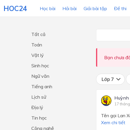
HOC24
Học bài
Hỏi bài
Giải bài tập
Đề thi
Tất cả
LỚP HỌC
MÔN
Toán
Vật lý
Lớp 12
Bạn chưa đă
Sinh học
Lớp 11
Ngữ văn
Lớp 10
Lớp 7
Tiếng anh
Lớp 9
Lịch sử
Huỳnh 
Lớp 8
17 tháng
Địa lý
Lớp 7
Tên gọi Lan X
Tin học
Lớp 6
Xem chi tiết
Công nghệ
Lớp 5