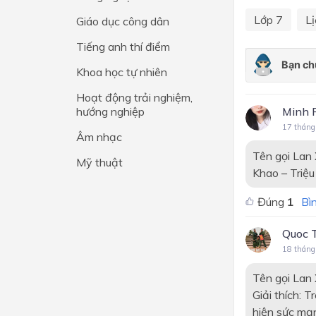
Lớp 7
Lị
Giáo dục công dân
Lớp 4
Tiếng anh thí điểm
Lớp 3
Khoa học tự nhiên
Lớp 2
Hoạt động trải nghiệm,
Lớp 1
hướng nghiệp
Minh 
17 tháng
Âm nhạc
Tên gọi Lan 
Mỹ thuật
Khao – Triệu
Đúng
1
Bìn
Quoc 
18 tháng
Tên gọi Lan 
Giải thích: T
hiện sức mạn