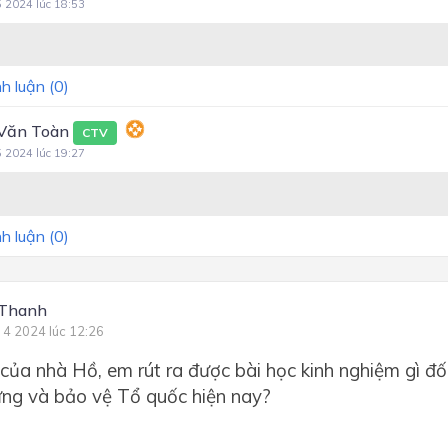
5 2024 lúc 18:53
h luận (
0
)
Văn Toàn
CTV
5 2024 lúc 19:27
h luận (
0
)
 Thanh
 4 2024 lúc 12:26
 của nhà Hồ, em rút ra được bài học kinh nghiệm gì đố
ng và bảo vệ Tổ quốc hiện nay?