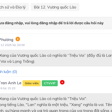
Chương 2. Trung Quốc từ thế
ch sử và Địa lý
Bài 12. Vương quốc Lào
VII đến giữa thế kỉ XIX
Chương 2. Trung Quốc và Ấ
thời trung đại
Chương 2. Trung Quốc từ thế
VII đến giữa thế kỉ XIX
Phương
 12 2025 lúc 20:04
Chương 3. Ấn Độ từ thế kỉ I
giữa thế kỉ XIX
Xang của Vương quốc Lào có nghĩa là “Triệu Voi” (đầy đủ là L
 Voi và Lọng Trắng).
Chương 3. Đông Nam Á từ 
sau thế kỉ X đến nửa đầu th
h luận (
0
)
XVI
Chương 3. Ấn Độ từ thế kỉ I
Tran Anh Le
Giáo viên
CTVVIP
giữa thế kỉ XIX
 6 lúc 15:20
Chương 4. Đông Nam Á từ 
Xang của Vương quốc Lào có nghĩa là "Triệu Voi".
sau thế kỉ X đến nửa đầu th
rong tiếng Lào, "Lan" nghĩa là một triệu, "Xang" nghĩa là voi. Tê
XVI
h, sự hùng mạnh và vai trò quan trọng của voi trong đời sống,