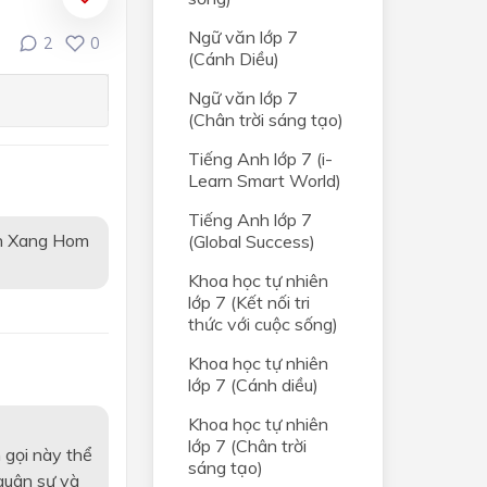
 kỉ
Ngữ văn lớp 7
2
0
(Cánh Diều)
n Độ
Ngữ văn lớp 7
(Chân trời sáng tạo)
 kỉ
Tiếng Anh lớp 7 (i-
Learn Smart World)
V đến
Tiếng Anh lớp 7
an Xang Hom
(Global Success)
nửa
Khoa học tự nhiên
ế kỉ
lớp 7 (Kết nối tri
thức với cuộc sống)
V đến
Khoa học tự nhiên
lớp 7 (Cánh diều)
nửa
Khoa học tự nhiên
ế kỉ
lớp 7 (Chân trời
n gọi này thể
sáng tạo)
 quân sự và