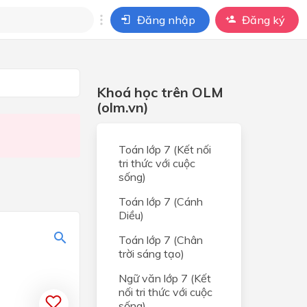
Đăng nhập
Đăng ký
i
Khoá học trên OLM
ho câu hỏi của
BÀI HỌC
(olm.vn)
Toán lớp 7 (Kết nối
tri thức với cuộc
sống)
Toán lớp 7 (Cánh
V
Diều)
Toán lớp 7 (Chân
V
trời sáng tạo)
Ngữ văn lớp 7 (Kết
V
nối tri thức với cuộc
sống)