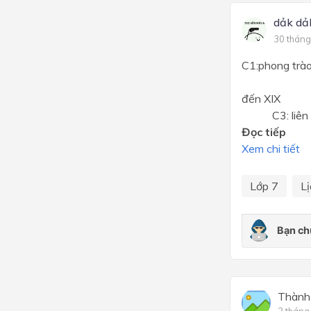
dảk dả
30 tháng
C1:phong
C2:thà
đ
C3: liên hệ 
Đọc tiếp
Xem chi tiết
Lớp 7
Lị
Thành
2 tháng