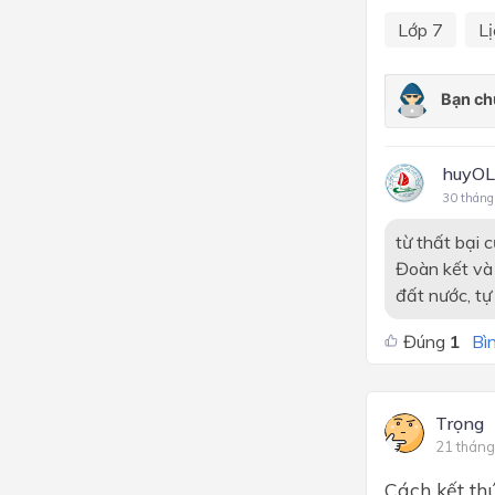
Lớp 7
Lị
huyO
30 tháng
từ thất bại 
Đoàn kết và 
đất nước, tự
Đúng
1
Bìn
Trọng
21 tháng
Cách kết th