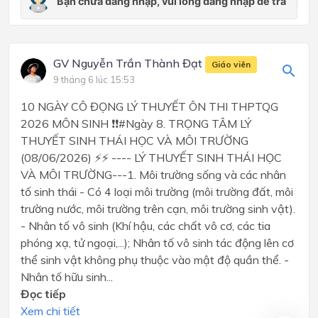
GV Nguyễn Trần Thành Đạt
Giáo viên
9 tháng 6 lúc 15:53
10 NGÀY CÔ ĐỌNG LÝ THUYẾT ÔN THI THPTQG
2026 MÔN SINH ❗❗#Ngày 8. TRỌNG TÂM LÝ
THUYẾT SINH THÁI HỌC VÀ MÔI TRƯỜNG
(08/06/2026) ⚡⚡ ---- LÝ THUYẾT SINH THÁI HỌC
VÀ MÔI TRƯỜNG---1. Môi trường sống và các nhân
tố sinh thái - Có 4 loại môi trường (môi trường đất, môi
trường nước, môi trường trên cạn, môi trường sinh vật).
- Nhân tố vô sinh (Khí hậu, các chất vô cơ, các tia
phóng xạ, tử ngoại,...); Nhân tố vô sinh tác động lên cơ
thể sinh vật không phụ thuộc vào mật độ quần thể. -
Nhân tố hữu sinh...
Đọc tiếp
Xem chi tiết