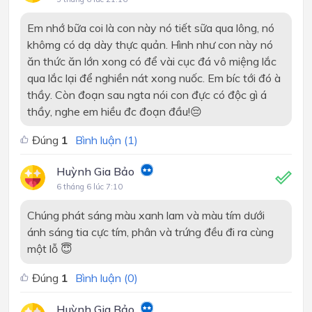
Em nhớ bữa coi là con này nó tiết sữa qua lông, nó
khômg có dạ dày thực quản. Hình như con này nó
ăn thức ăn lớn xong có để vài cục đá vô miệng lắc
qua lắc lại để nghiền nát xong nuốc. Em bíc tới đó à
thầy. Còn đoạn sau ngta nói con đực có độc gì á
thầy, nghe em hiều đc đoạn đầu!😔
Đúng
1
Bình luận (
1
)
Huỳnh Gia Bảo
6 tháng 6 lúc 7:10
Chúng phát sáng màu xanh lam và màu tím dưới
ánh sáng tia cực tím, phân và trứng đều đi ra cùng
một lỗ 😇
Đúng
1
Bình luận (
0
)
Huỳnh Gia Bảo