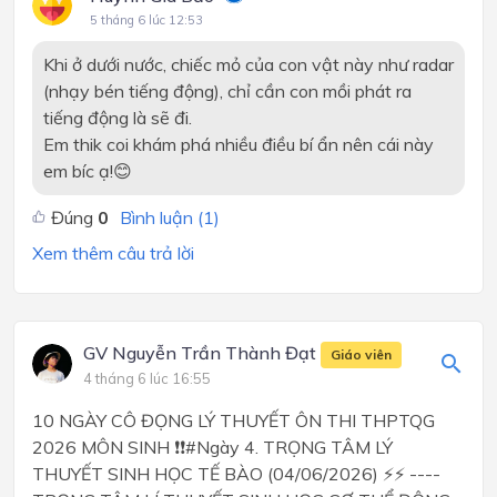
5 tháng 6 lúc 12:53
Khi ở dưới nước, chiếc mỏ của con vật này như radar
(nhạy bén tiếng động), chỉ cần con mồi phát ra
tiếng động là sẽ đi.
Em thik coi khám phá nhiều điều bí ẩn nên cái này
em bíc ạ!😊
Đúng
0
Bình luận (
1
)
Xem thêm câu trả lời
GV Nguyễn Trần Thành Đạt
Giáo viên
4 tháng 6 lúc 16:55
10 NGÀY CÔ ĐỌNG LÝ THUYẾT ÔN THI THPTQG
2026 MÔN SINH ❗❗#Ngày 4. TRỌNG TÂM LÝ
THUYẾT SINH HỌC TẾ BÀO (04/06/2026) ⚡⚡ ----