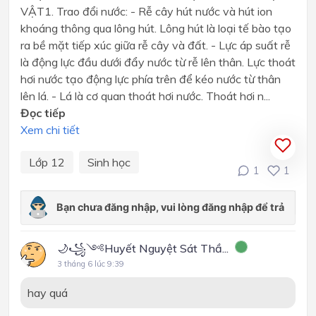
VẬT1. Trao đổi nước: - Rễ cây hút nước và hút ion
khoáng thông qua lông hút. Lông hút là loại tế bào tạo
ra bề mặt tiếp xúc giữa rễ cây và đất. - Lực áp suất rễ
là động lực đầu dưới đẩy nước từ rễ lên thân. Lực thoát
hơi nước tạo động lực phía trên để kéo nước từ thân
lên lá. - Lá là cơ quan thoát hơi nước. Thoát hơi n...
Đọc tiếp
Xem chi tiết
Lớp 12
Sinh học
1
1
🌙꧁༺Huyết Nguyệt Sát Thầ...
3 tháng 6 lúc 9:39
hay quá