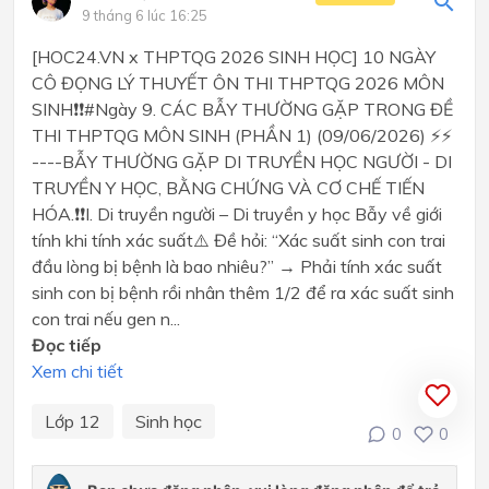
9 tháng 6 lúc 16:25
[HOC24.VN x THPTQG 2026 SINH HỌC] 10 NGÀY
CÔ ĐỌNG LÝ THUYẾT ÔN THI THPTQG 2026 MÔN
SINH❗❗#Ngày 9. CÁC BẪY THƯỜNG GẶP TRONG ĐỀ
THI THPTQG MÔN SINH (PHẦN 1) (09/06/2026) ⚡⚡
----BẪY THƯỜNG GẶP DI TRUYỀN HỌC NGƯỜI - DI
TRUYỀN Y HỌC, BẰNG CHỨNG VÀ CƠ CHẾ TIẾN
HÓA.❗❗I. Di truyền người – Di truyền y học Bẫy về giới
tính khi tính xác suất⚠️ Đề hỏi: “Xác suất sinh con trai
đầu lòng bị bệnh là bao nhiêu?” → Phải tính xác suất
sinh con bị bệnh rồi nhân thêm 1/2 để ra xác suất sinh
con trai nếu gen n...
Đọc tiếp
Xem chi tiết
Lớp 12
Sinh học
0
0