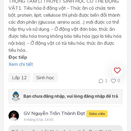
TRỌNG TÂM LÍ THUYẾT SINH HỌC CƠ THỂ ĐỘNG
VẬT1. Tiêu hóa ở động vật - Thức ăn có chứa: tinh
bột, protein, lipit; cellulose thì phải được biến đổi thành
các đơn phân (glucose, amino acid, ..) mới được cơ thể
hấp thụ và sử dụng. - Ở động vật đơn bào, thức ăn
được tiêu hóa trong không bào tiêu hóa (gọi là tiêu hóa
nội bào). - Ở động vật có túi tiêu hóa, thức ăn được
tiêu hóa...
Đọc tiếp
Xem chi tiết
Lớp 12
Sinh học
1
0
GV Nguyễn Trần Thành Đạt
Giáo viên
4 tháng 6 lúc 16:55