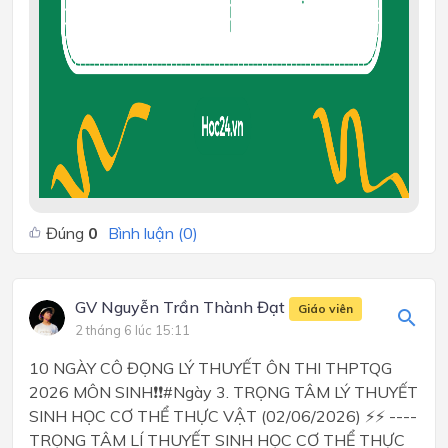
Đúng
0
Bình luận (
0
)
GV Nguyễn Trần Thành Đạt
Giáo viên
2 tháng 6 lúc 15:11
10 NGÀY CÔ ĐỌNG LÝ THUYẾT ÔN THI THPTQG
2026 MÔN SINH❗❗#Ngày 3. TRỌNG TÂM LÝ THUYẾT
SINH HỌC CƠ THỂ THỰC VẬT (02/06/2026) ⚡⚡ ----
TRỌNG TÂM LÍ THUYẾT SINH HỌC CƠ THỂ THỰC