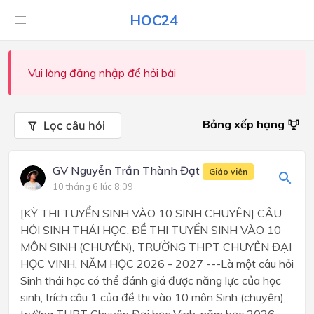
HOC24
Vui lòng
đăng nhập
để hỏi bài
Bảng xếp hạng
Lọc câu hỏi
GV Nguyễn Trần Thành Đạt
Giáo viên
10 tháng 6 lúc 8:09
[KỲ THI TUYỂN SINH VÀO 10 SINH CHUYÊN] CÂU
HỎI SINH THÁI HỌC, ĐỀ THI TUYỂN SINH VÀO 10
MÔN SINH (CHUYÊN), TRƯỜNG THPT CHUYÊN ĐẠI
HỌC VINH, NĂM HỌC 2026 - 2027 ---Là một câu hỏi
Sinh thái học có thể đánh giá được năng lực của học
sinh, trích câu 1 của đề thi vào 10 môn Sinh (chuyên),