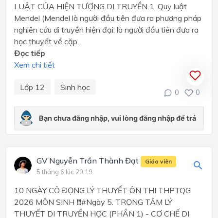
LUẬT CỦA HIỆN TƯỢNG DI TRUYỀN 1. Quy luật
Mendel (Mendel là người đầu tiên đưa ra phương pháp
nghiên cứu di truyền hiện đại; là người đầu tiên đưa ra
học thuyết về cặp...
Đọc tiếp
Xem chi tiết
Lớp 12
Sinh học
0
0
GV Nguyễn Trần Thành Đạt
Giáo viên
5 tháng 6 lúc 20:19
10 NGÀY CÔ ĐỌNG LÝ THUYẾT ÔN THI THPTQG
2026 MÔN SINH ❗❗#Ngày 5. TRỌNG TÂM LÝ
THUYẾT DI TRUYỀN HỌC (PHẦN 1) - CƠ CHẾ DI