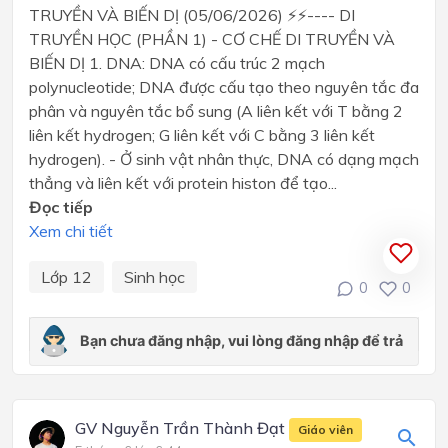
TRUYỀN VÀ BIẾN DỊ (05/06/2026) ⚡⚡---- DI
TRUYỀN HỌC (PHẦN 1) - CƠ CHẾ DI TRUYỀN VÀ
BIẾN DỊ 1. DNA: DNA có cấu trúc 2 mạch
polynucleotide; DNA được cấu tạo theo nguyên tắc đa
phân và nguyên tắc bổ sung (A liên kết với T bằng 2
liên kết hydrogen; G liên kết với C bằng 3 liên kết
hydrogen). - Ở sinh vật nhân thực, DNA có dạng mạch
thẳng và liên kết với protein histon để tạo...
Đọc tiếp
Xem chi tiết
Lớp 12
Sinh học
0
0
GV Nguyễn Trần Thành Đạt
Giáo viên