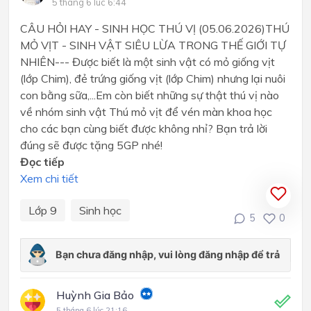
5 tháng 6 lúc 6:44
CÂU HỎI HAY - SINH HỌC THÚ VỊ (05.06.2026)THÚ
MỎ VỊT - SINH VẬT SIÊU LỪA TRONG THẾ GIỚI TỰ
NHIÊN--- Được biết là một sinh vật có mỏ giống vịt
(lớp Chim), đẻ trứng giống vịt (lớp Chim) nhưng lại nuôi
con bằng sữa,...Em còn biết những sự thật thú vị nào
về nhóm sinh vật Thú mỏ vịt để vén màn khoa học
cho các bạn cùng biết được không nhỉ? Bạn trả lời
đúng sẽ được tặng 5GP nhé!
Đọc tiếp
Xem chi tiết
Lớp 9
Sinh học
5
0
Huỳnh Gia Bảo
5 tháng 6 lúc 21:16