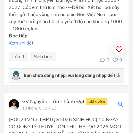
trường THPT Chuyên Đại học Vinh, năm học 2026 -
2027. Các em thử làm nha!---Đề bài: Xét hai loài cây
thân gỗ thuộc vùng núi cao phía Bắc Việt Nam, loài
cây thứ nhất phân bố chủ yếu ở độ cao khoảng 1000
– 1800 m; loài...
Đọc tiếp
Xem chi tiết
Lớp 9
Sinh học
0
0
GV Nguyễn Trần Thành Đạt
Giáo viên
10 tháng 6 lúc 7:13
[HOC24.VN x THPTQG 2026 SINH HỌC] 10 NGÀY
CÔ ĐỌNG LÝ THUYẾT ÔN THI THPTQG 2026 MÔN