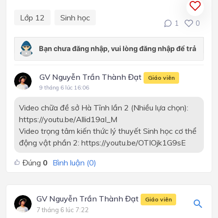
Lớp 12
Sinh học
1
0
GV Nguyễn Trần Thành Đạt
Giáo viên
9 tháng 6 lúc 16:06
Video chữa đề sở Hà Tĩnh lần 2 (Nhiều lựa chọn):
https://youtu.be/Allid19aI_M
Video trọng tâm kiến thức lý thuyết Sinh học cơ thể
động vật phần 2: https://youtu.be/OTIOjk1G9sE
Đúng
0
Bình luận (
0
)
GV Nguyễn Trần Thành Đạt
Giáo viên
7 tháng 6 lúc 7:22