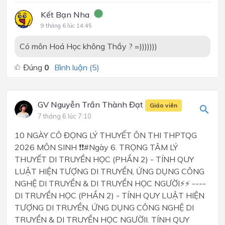
Kết Bạn Nha
9 tháng 6 lúc 14:45
Có môn Hoá Học không Thầy ? =)))))))
Đúng
0
Bình luận (
5
)
GV Nguyễn Trần Thành Đạt
Giáo viên
7 tháng 6 lúc 7:10
10 NGÀY CÔ ĐỌNG LÝ THUYẾT ÔN THI THPTQG
2026 MÔN SINH ❗❗#Ngày 6. TRỌNG TÂM LÝ
THUYẾT DI TRUYỀN HỌC (PHẦN 2) - TÍNH QUY
LUẬT HIỆN TƯỢNG DI TRUYỀN, ỨNG DỤNG CÔNG
NGHỆ DI TRUYỀN & DI TRUYỀN HỌC NGƯỜI⚡⚡ ----
DI TRUYỀN HỌC (PHẦN 2) - TÍNH QUY LUẬT HIỆN
TƯỢNG DI TRUYỀN, ỨNG DỤNG CÔNG NGHỆ DI
TRUYỀN & DI TRUYỀN HỌC NGƯỜII. TÍNH QUY