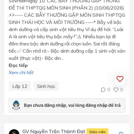
SINH❗❗#Ngày 10. CÁC BẪY THƯỜNG GẶP TRONG
ĐỀ THI THPTQG MÔN SINH (PHẦN 2) (10/06/2026)
⚡⚡---- CÁC BẪY THƯỜNG GẶP MÔN SINH THPTQG
SINH THÁI HỌC VÀ MÔI TRƯỜNG ----* Bẫy về bậc
dinh dưỡng và cấp sinh vật tiêu thụ Ví dụ đề hỏi: “Loài
A là sinh vật tiêu thụ bậc mấy?”⚠️ Nhiều bạn lại đi
đếm theo bậc dinh dưỡng rồi chọn luôn. Sai rất đáng
tiếc.✅ Cần nhớ rõ:- Bậc dinh dưỡng cấp 1 sinh vật sản
xuất (thực vật)- Bậc din...
Đọc tiếp
Xem chi tiết
Lớp 12
Sinh học
0
0
GV Nguyễn Trần Thành Đạt
Giáo viên