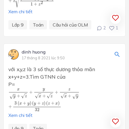
√
+
z
2
1
+
z
Xem chi tiết
Lớp 9
Toán
Câu hỏi của OLM
2
1
dinh huong
17 tháng 8 2021 lúc 9:50
với x,y,z là 3 số thực dương thỏa mãn
x+y+z=3.Tìm GTNN của
P=
x
y
+
z
+
y
x
+
z
+
z
x
+
y
+
3
(
x
+
y
)
(
y
+
z
)
(
z
+
x
)
32
y
x
z
+
+
+
+
+
√
√
√
√
√
√
y
z
x
z
x
y
3
(
+
)
(
+
)
(
+
)
x
y
y
z
z
x
+
32
Xem chi tiết
Lớp 9
Toán