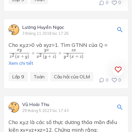
0
0
Lương Huyền Ngọc
3 tháng 11 2018 lúc 17:26
Cho x,y,z>0 và xyz=1. Tìm GTNN của Q =
x
y
z
2
(
x
+
y
)
+
y
z
x
2
(
y
+
z
)
+
z
x
y
2
(
x
+
z
)
x
y
y
z
z
x
+
+
2
2
2
(
+
)
(
+
)
(
+
)
z
x
y
x
y
z
y
x
z
Xem chi tiết
Lớp 9
Toán
Câu hỏi của OLM
0
0
Vũ Hoài Thu
29 tháng 5 2023 lúc 17:43
Cho x,y,z là các số thực dương thỏa mãn điều
kiện xy+yz+xz=12. Chứng minh rằng: