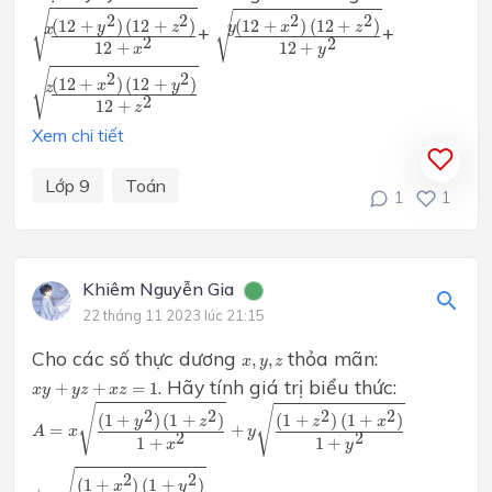
(
12
+
y
2
)
(
12
+
z
2
)
12
+
x
2
x
(
12
+
x
2
)
(
12
+
z
2
)
12
+
y
2
y
√
√
2
2
2
2
(
12
+
)
(
12
+
)
(
12
+
)
(
12
+
)
y
z
x
z
y
+
+
x
2
2
12
+
12
+
x
y
(
12
+
x
2
)
(
12
+
y
2
)
12
+
z
2
z
√
2
2
(
12
+
)
(
12
+
)
x
y
z
2
12
+
z
Xem chi tiết
Lớp 9
Toán
1
1
Khiêm Nguyễn Gia
22 tháng 11 2023 lúc 21:15
Cho các số thực dương
thỏa mãn:
x
,
y
,
z
,
,
x
y
z
x
y
+
y
z
+
x
z
=
1
. Hãy tính giá trị biểu thức:
+
+
=
1
x
y
y
z
x
z
A
=
x
(
1
+
y
2
)
(
1
+
z
2
)
1
+
x
2
+
y
(
1
+
z
2
)
(
1
+
x
2
)
1
+
y
2
+
z
(
1
+
x
2
)
(
1
+
√
√
2
2
2
2
(
1
+
)
(
1
+
)
(
1
+
)
(
1
+
)
y
z
z
x
=
+
A
x
y
2
2
1
+
1
+
x
y
2
2
(
1
+
)
(
1
+
)
x
y