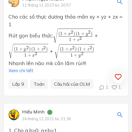
11 tháng 11 2023 lúc 20:57
Cho các số thực dương thỏa mãn xy + yz + zx =
1
(
1
+
x
2
)
(
1
+
y
2
)
1
+
z
2
√
2
2
(
1
+
)
(
1
+
)
x
y
Rút gọn biểu thức:
+
2
1
+
z
(
1
+
y
2
)
(
1
+
z
2
)
1
+
x
2
(
1
+
x
2
)
(
1
+
z
2
)
1
+
y
2
√
√
2
2
2
2
(
1
+
)
(
1
+
)
(
1
+
)
(
1
+
)
y
z
x
z
+
2
2
1
+
1
+
x
y
Nhanh lên nào mk cần lắm rùi!!!
Xem chi tiết
Lớp 9
Toán
Câu hỏi của OLM
1
1
Hiếu Minh
24 tháng 11 2021 lúc 21:36
1. Cho a,b>0; a+b=1