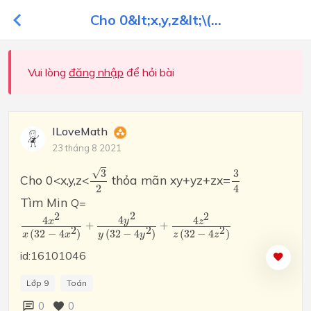
Cho 0&lt;x,y,z&lt;\(...
Vui lòng
đăng nhập
để hỏi bài
ILoveMath
23 tháng 8 2021
3
2
3
4
√
3
3
Cho 0<x,y,z<
thỏa mãn xy+yz+zx=
2
4
Tìm Min
Q=
4
x
2
x
(
32
−
4
x
2
)
+
4
y
2
y
(
32
−
4
y
2
)
+
4
z
2
z
(
32
−
4
z
2
)
2
2
2
4
4
4
y
x
z
+
+
2
2
2
(
32
−
4
)
(
32
−
4
)
(
32
−
4
)
x
x
y
y
z
z
id:16101046
Lớp 9
Toán
0
0