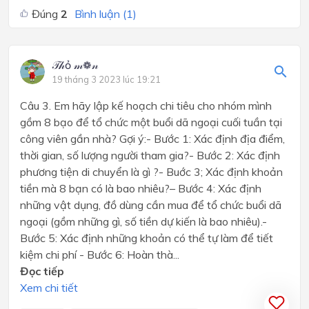
Đúng
2
Bình luận (
1
)
𝒯𝒽ỏ 𝓂❁𝓃
19 tháng 3 2023 lúc 19:21
Câu 3. Em hãy lập kế hoạch chi tiêu cho nhóm mình
gồm 8 bạo để tổ chức một buổi dã ngoại cuối tuần tại
công viên gần nhà? Gợi ý:- Bước 1: Xác định địa điểm,
thời gian, số lượng người tham gia?- Bước 2: Xác định
phương tiện di chuyển là gì ?- Buớc 3; Xác định khoản
tiền mà 8 bạn có là bao nhiêu?– Bước 4: Xác định
những vật dụng, đồ dùng cần mua để tổ chức buổi dã
ngoại (gồm những gì, số tiền dự kiến là bao nhiêu).-
Bước 5: Xác định những khoản có thể tự làm để tiết
kiệm chi phí - Bước 6: Hoàn thà...
Đọc tiếp
Xem chi tiết