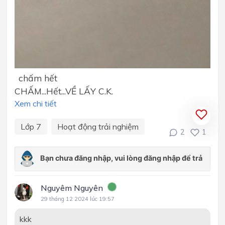
chấm hết
CHẤM...Hết...VỀ LẤY C.K.
Xem chi tiết
Lớp 7
Hoạt động trải nghiệm
2
1
Nguyêm Nguyên
29 tháng 12 2024 lúc 19:57
kkk