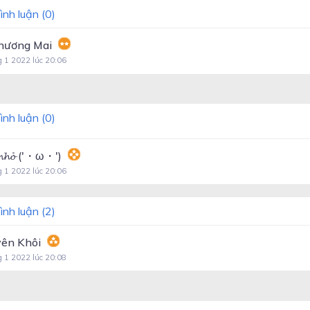
ình luận (
0
)
hương Mai
g 1 2022 lúc 20:06
ình luận (
0
)
 𝓷𝓱𝓸̉ ('・ω・')
g 1 2022 lúc 20:06
ình luận (
2
)
ên Khôi
g 1 2022 lúc 20:08