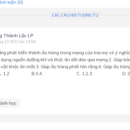
ình luận (
0
)
CÁC CÂU HỎI TƯƠNG TỰ
g Thành Lộc LP
ng 12 2021 lúc 14:04
ứng phát triển thành ấu trùng trong mang của trai mẹ có ý nghĩ
 dụng nguồn dưỡng khí và thức ăn dồi dào qua mang.2. Giúp bả
 vật khác ăn mất.3. Giúp ấu trùng phát tán rộng.4. Giúp ấu trù
ước.A. 1,2. B.3,4. C. 1,2,3. D. 2,3
Sinh học