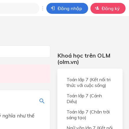
Đăng nhập
Đăng ký
i
ho câu hỏi của
BÀI HỌC
Khoá học trên OLM
(olm.vn)
Toán lớp 7 (Kết nối tri
thức với cuộc sống)
Toán lớp 7 (Cánh
Diều)
Toán lớp 7 (Chân trời
ý nghĩa như thế
sáng tạo)
Ngữ văn lớp 7 (Kết nối