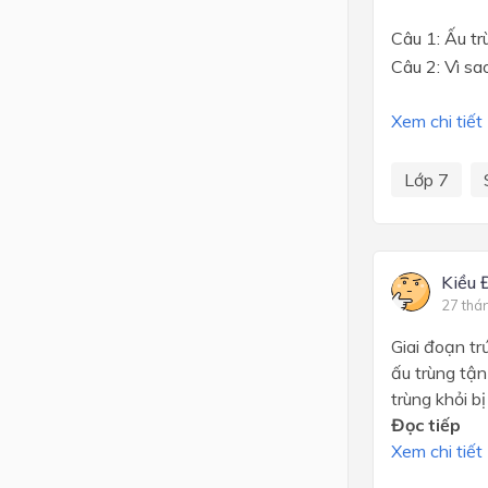
Câu 1: Ấu tr
Câu 2: Vì sa
Xem chi tiết
Lớp 7
Kiều 
27 thá
Giai đoạn tr
ấu trùng tận
trùng khỏi b
Đọc tiếp
Xem chi tiết