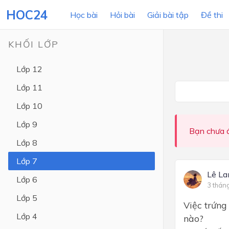
HOC24
Học bài
Hỏi bài
Giải bài tập
Đề thi
KHỐI LỚP
Lớp 12
LỚP HỌC
MÔN
Lớp 11
Lớp 12
Lớp 10
Lớp 11
Lớp 9
Bạn chưa đ
Lớp 10
Lớp 8
Lớp 9
Lớp 7
Lớp 8
Lê La
Lớp 6
3 thán
Lớp 7
Lớp 5
Việc trứng
Lớp 6
Lớp 4
nào?
Lớp 5