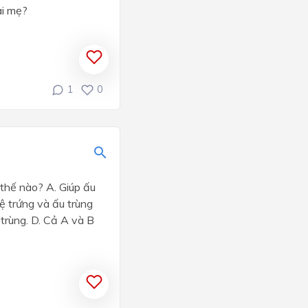
ai mẹ?
1
0
 thế nào? A. Giúp ấu
ệ trứng và ấu trùng
trùng. D. Cả A và B