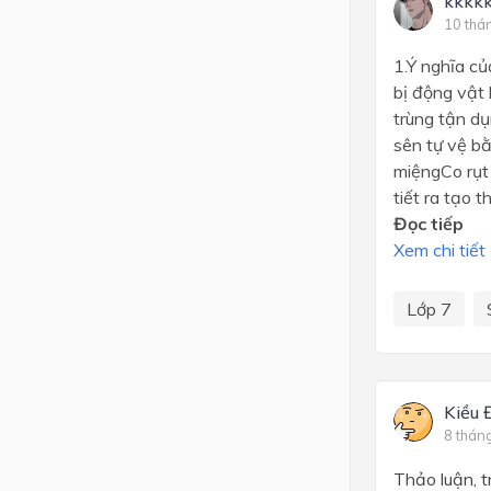
kkkk
10 thá
1.Ý nghĩa củ
bị động vật 
trùng tận d
sên tự vệ bằ
miệngCo rụt 
tiết ra tạo t
Đọc tiếp
Xem chi tiết
Lớp 7
Kiều 
8 thán
Thảo luận, tr