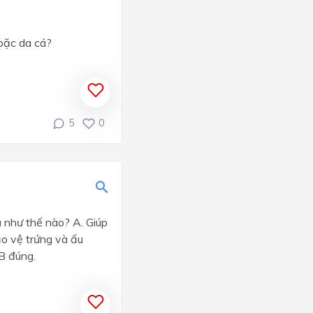
hoặc da cá?
5
0
a như thế nào? A. Giúp
ảo vệ trứng và ấu
 B đúng.