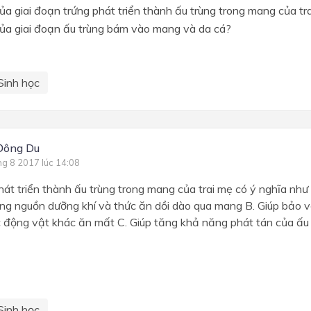
a giai đoạn trứng phát triển thành ấu trùng trong mang của tr
ủa giai đoạn ấu trùng bám vào mang và da cá?
Sinh học
Đông Du
ng 8 2017 lúc 14:08
hát triển thành ấu trùng trong mang của trai mẹ có ý nghĩa như
ng nguồn dưỡng khí và thức ăn dồi dào qua mang B. Giúp bảo v
 động vật khác ăn mất C. Giúp tăng khả năng phát tán của ấu 
Sinh học