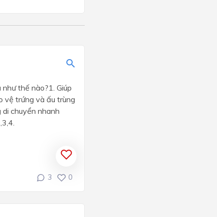
a như thế nào?1. Giúp
o vệ trứng và ấu trùng
ng di chuyển nhanh
,4.
3
0