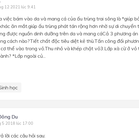
k
ng 12 2021 lúc 9:41
a việc bám vào da và mang cá của ấu trùng trai sông là *giúp 
khác ăn mắt.giúp ấu trùng phát tán rộng hơn nhờ sự di chuyển t
ụng được nguồn dinh dưỡng trên da và mang cáCả 3 phương án 
ng cách nào?Tiết chất độc tiêu diệt kẻ thù.Tấn công đối phươ
cơ thể vào trong vỏ.Thu nhỏ và khép chặt vỏ3.Lớp xà cừ ở vỏ 
hành? *Lớp ngoài củ...
Sinh học
Đông Du
g 5 2018 lúc 17:00
ả lời các câu hỏi sau: