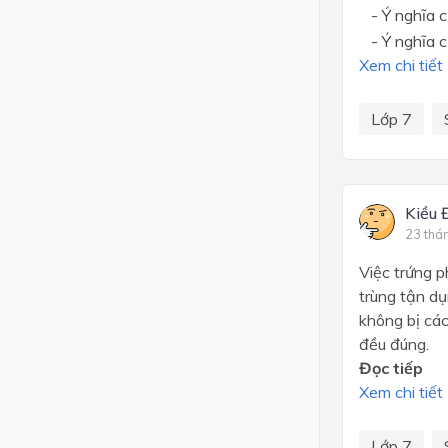
- Ý nghĩa củ
- Ý nghĩa c
Xem chi tiết
Lớp 7
Kiều 
23 thá
Việc trứng p
trùng tận dụ
không bị các
đều đúng.
Đọc tiếp
Xem chi tiết
Lớp 7