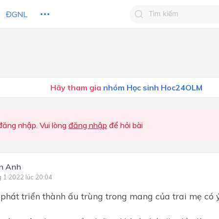
ĐGNL
Tìm kiếm câu trả lờ
Tìm kiếm câu trả lời c
 HỌC
CHỦ ĐỀ / CHƯƠNG
bạn
Hãy tham gia
nhóm Học sinh Hoc24OLM
ăng nhập. Vui lòng
đăng nhập
để hỏi bài
n Anh
g 1 2022 lúc 20:04
 phát triển thành ấu trùng trong mang của trai mẹ có 