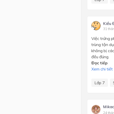
Kiều 
31 thá
Việc trứng p
trùng tận dụ
không bị các
đều đúng.
Đọc tiếp
Xem chi tiết
Lớp 7
Mika
24 thá