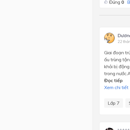
Đúng
0
B
Dươn
22 thá
Giai đoạn tr
ấu trùng tận
khỏi bị động
trong n
Đọc tiếp
Xem chi tiết
Lớp 7