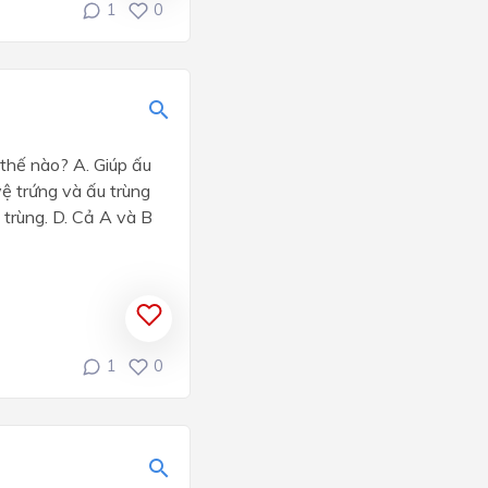
1
0
 thế nào? A. Giúp ấu
ệ trứng và ấu trùng
 trùng. D. Cả A và B
1
0