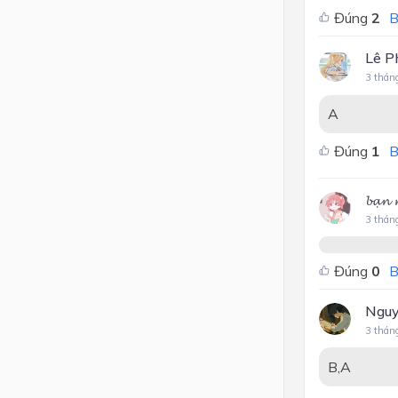
Đúng
2
B
Lê P
3 thán
A
Đúng
1
B
𝓫𝓪̣
3 thán
Đúng
0
B
Nguy
3 thán
B,A