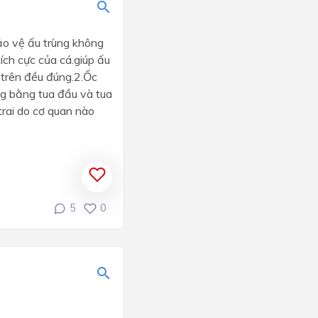
bảo vệ ấu trùng không
ích cực của cá.giúp ấu
trên đều đúng.2.Ốc
ng bằng tua đầu và tua
trai do cơ quan nào
5
0