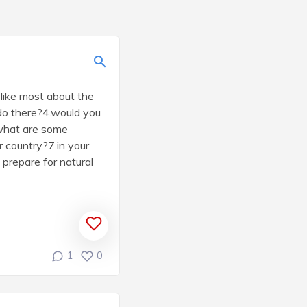
like most about the
 do there?4.would you
.what are some
 country?7.in your
prepare for natural
1
0