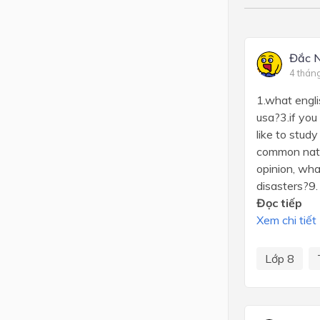
Đắc 
4 thán
1.what engli
usa?3.if you
like to stud
common natur
opinion, wha
disasters?9.
Đọc tiếp
Xem chi tiết
Lớp 8