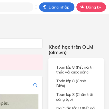
Đăng nhập
Đăng ký
i
ho câu hỏi của
BÀI HỌC
Khoá học trên OLM
(olm.vn)
Toán lớp 8 (Kết nối tri
thức với cuộc sống)
Toán lớp 8 (Cánh
Diều)
Toán lớp 8 (Chân trời
sáng tạo)
Ngữ văn lớp 8 (Kết nối