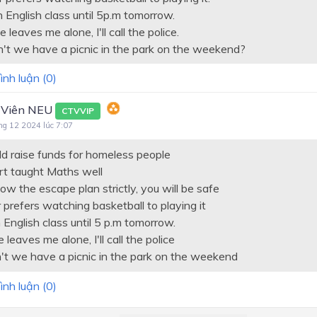
n English class until 5p.m tomorrow.
 leaves me alone, I'll call the police.
't we have a picnic in the park on the weekend?
ình luận (
0
)
 Viên NEU
CTVVIP
ng 12 2024 lúc 7:07
d raise funds for homeless people
rt taught Maths well
llow the escape plan strictly, you will be safe
 prefers watching basketball to playing it
 English class until 5 p.m tomorrow.
 leaves me alone, I'll call the police
t we have a picnic in the park on the weekend
ình luận (
0
)