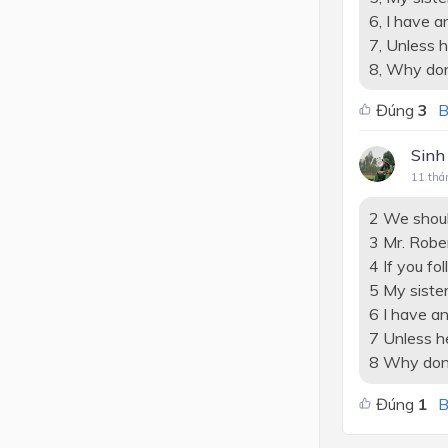
6, I have a
7, Unless he
8, Why don
Đúng
3
B
Sinh
11 thá
2 We shoul
3 Mr. Robe
4 If you fo
5 My sister
6 I have an
7 Unless he
8 Why don'
Đúng
1
B