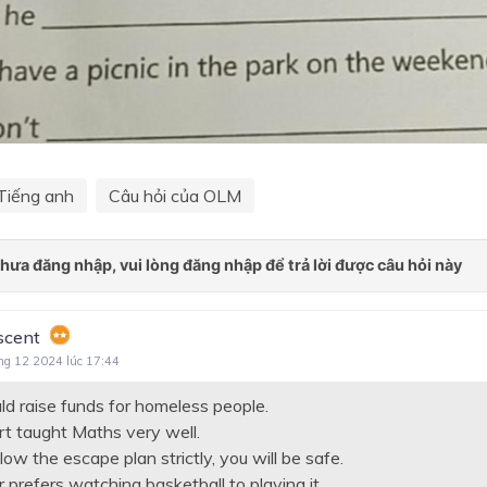
Tiếng anh
Câu hỏi của OLM
scent
ng 12 2024 lúc 17:44
ld raise funds for homeless people.
rt taught Maths very well.
llow the escape plan strictly, you will be safe.
r prefers watching basketball to playing it.