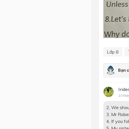
Lớp 8
Iride
10 thá
2, We shou
3, Mr Robe
4, If you fo
5, My siste