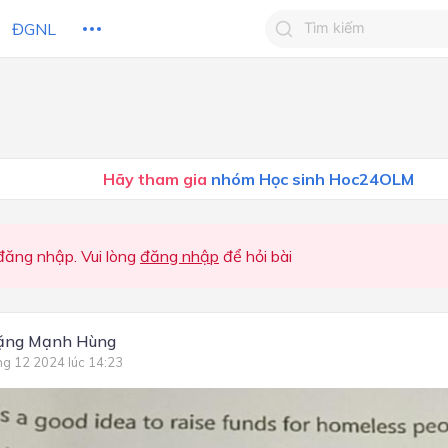
ĐGNL
Tìm kiếm câu trả lờ
Tìm kiếm câu trả lời c
 HỌC
CHỦ ĐỀ / CHƯƠNG
bạn
Hãy tham gia
nhóm Học sinh Hoc24OLM
ăng nhập. Vui lòng
đăng nhập
để hỏi bài
ặng Mạnh Hùng
ng 12 2024 lúc 14:23