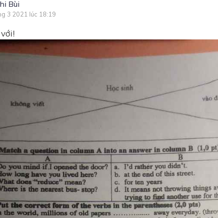
hi Bùi
ng 3 2021 lúc 18:19
với!