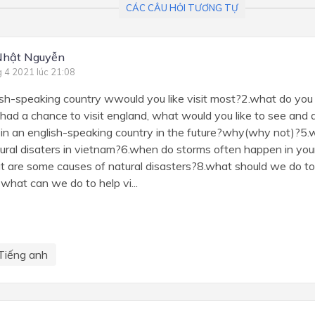
CÁC CÂU HỎI TƯƠNG TỰ
Nhật Nguyễn
g 4 2021 lúc 21:08
sh-speaking country wwould you like visit most?2.what do you 
 had a chance to visit england, what would you like to see and
y in an english-speaking country in the future?why(why not)?5
al disaters in vietnam?6.when do storms often happen in your
t are some causes of natural disasters?8.what should we do to 
 what can we do to help vi...
Tiếng anh