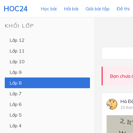
HOC24
Học bài
Hỏi bài
Giải bài tập
Đề thi
KHỐI LỚP
Lớp 12
LỚP HỌC
MÔN
Lớp 11
Lớp 12
Lớp 10
Lớp 11
Lớp 9
Bạn chưa đ
Lớp 10
Lớp 8
Lớp 9
Lớp 7
Lớp 8
Hà Đ
Lớp 6
10 thá
Lớp 7
Lớp 5
Lớp 6
Lớp 4
Lớp 5