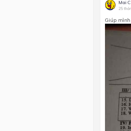
Mai C
25 thá
Giúp mình 