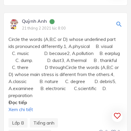
Quỳnh Anh
21 tháng 2 2021 lúc 8:00
Circle the words (A,B,C or D) whose underlined part
ids pronounced differently.1, A.physical B. visual
C. music D. because2, A.pollution B. earplug
C. dump. D. dust3, A.thermal B . thankful
C. there D throughCircle the words (A,B,C or
D) whose main stress is diferent from the others.4,
A.classic B. nature C. degree D. debris5,
A.examinee B. electronic C.scientific D.
preparation
Đọc tiếp
Xem chi tiết
Lớp 8
Tiếng anh