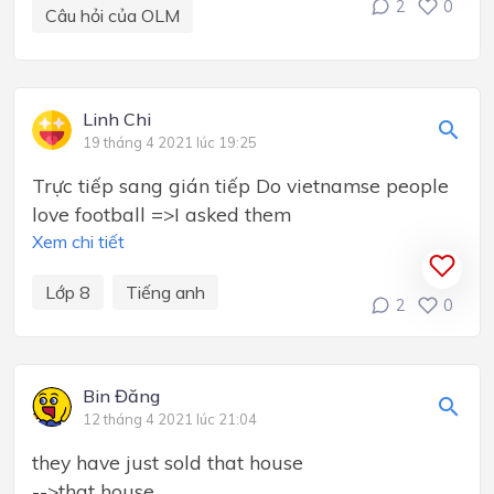
2
0
Câu hỏi của OLM
Linh Chi
19 tháng 4 2021 lúc 19:25
Trực tiếp sang gián tiếp Do vietnamse people
love football =>I asked them
Xem chi tiết
Lớp 8
Tiếng anh
2
0
Bin Đăng
12 tháng 4 2021 lúc 21:04
they have just sold that house
-->that house