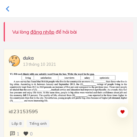
Vui lòng
đăng nhập
để hỏi bài
duka
13 tháng 10 2021
id:23153595
Lớp 8
Tiếng anh
1
0