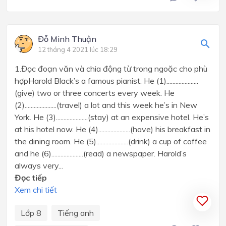
Đỗ Minh Thuận
12 tháng 4 2021 lúc 18:29
1.Đọc đoạn văn và chia động từ trong ngoặc cho phù
hợpHarold Black’s a famous pianist. He (1).....................
(give) two or three concerts every week. He
(2).....................(travel) a lot and this week he’s in New
York. He (3).....................(stay) at an expensive hotel. He’s
at his hotel now. He (4).....................(have) his breakfast in
the dining room. He (5).....................(drink) a cup of coffee
and he (6).....................(read) a newspaper. Harold’s
always very...
Đọc tiếp
Xem chi tiết
Lớp 8
Tiếng anh