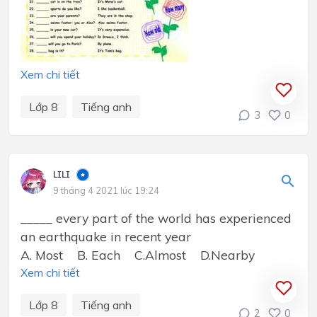
Xem chi tiết
Lớp 8
Tiếng anh
3
0
ʟɪʟɪ
9 tháng 4 2021 lúc 19:24
_____ every part of the world has experienced
an earthquake in recent year
A. Most B. Each C.Almost D.Nearby
Xem chi tiết
Lớp 8
Tiếng anh
2
0