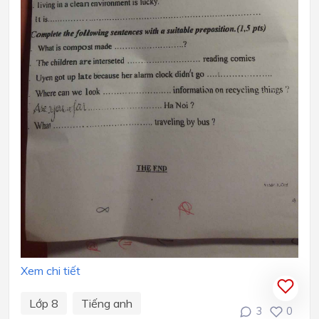
Xem chi tiết
Lớp 8
Tiếng anh
3
0