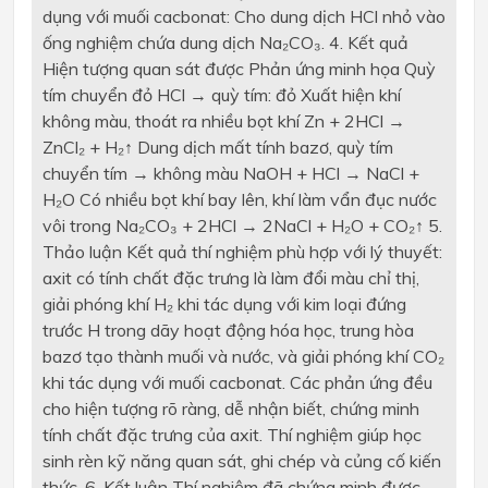
dụng với muối cacbonat: Cho dung dịch HCl nhỏ vào
ống nghiệm chứa dung dịch Na₂CO₃. 4. Kết quả
Hiện tượng quan sát được Phản ứng minh họa Quỳ
tím chuyển đỏ HCl → quỳ tím: đỏ Xuất hiện khí
không màu, thoát ra nhiều bọt khí Zn + 2HCl →
ZnCl₂ + H₂↑ Dung dịch mất tính bazơ, quỳ tím
chuyển tím → không màu NaOH + HCl → NaCl +
H₂O Có nhiều bọt khí bay lên, khí làm vẩn đục nước
vôi trong Na₂CO₃ + 2HCl → 2NaCl + H₂O + CO₂↑ 5.
Thảo luận Kết quả thí nghiệm phù hợp với lý thuyết:
axit có tính chất đặc trưng là làm đổi màu chỉ thị,
giải phóng khí H₂ khi tác dụng với kim loại đứng
trước H trong dãy hoạt động hóa học, trung hòa
bazơ tạo thành muối và nước, và giải phóng khí CO₂
khi tác dụng với muối cacbonat. Các phản ứng đều
cho hiện tượng rõ ràng, dễ nhận biết, chứng minh
tính chất đặc trưng của axit. Thí nghiệm giúp học
sinh rèn kỹ năng quan sát, ghi chép và củng cố kiến
thức. 6. Kết luận Thí nghiệm đã chứng minh được