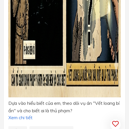
Dựa vào hiểu biết của em, theo dõi vụ án "Vết loang bí
ẩn" và cho biết ai là thủ phạm?
Xem chi tiết