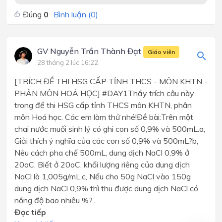
Đúng
0
Bình luận (
0
)
GV Nguyễn Trần Thành Đạt
Giáo viên
28 tháng 2 lúc 16:22
[TRÍCH ĐỀ THI HSG CẤP TỈNH THCS - MÔN KHTN -
PHÂN MÔN HOÁ HỌC] #DAY1Thầy trích câu này
trong đề thi HSG cấp tỉnh THCS môn KHTN, phân
môn Hoá học. Các em làm thử nhé!Đề bài:Trên một
chai nước muối sinh lý có ghi con số 0,9% và 500mL.a,
Giải thích ý nghĩa của các con số 0,9% và 500mL?b,
Nêu cách pha chế 500mL, dung dịch NaCl 0,9% ở
20oC. Biết ở 20oC, khối lượng riêng của dung dịch
NaCl là 1,005g/mL.c, Nếu cho 50g NaCl vào 150g
dung dịch NaCl 0,9% thì thu được dung dịch NaCl có
nồng độ bao nhiêu %?...
Đọc tiếp