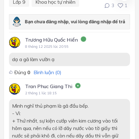
Lớp 9
Khoa học tự nhiên
3
1
Trương Hữu Quốc Hiển
8 tháng 12 2025 lúc 20:55
dạ a gã làm vườn ạ
Đúng
0
Bình luận (
0
)
Tran Phuc Giang Thi
2 tháng 1 lúc 18:15
Mình nghĩ thủ phạm là gã đầu bếp.
- Vì:
+ Thứ nhất, sự kiện cướp viên kim cương vào tối
hôm qua, nên nếu có lỡ dây nước vào tờ giấy thì
nước sẽ phải khô đi, còn nếu dây dầu thì vẫn giữ