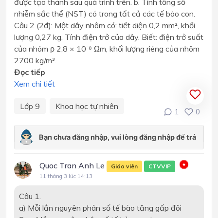
được tạo thành sau quá trình trên. b. Tính tổng số
nhiễm sắc thể (NST) có trong tất cả các tế bào con.
Câu 2 (2đ): Một dây nhôm có: tiết diện 0,2 mm², khối
lượng 0,27 kg. Tính điện trở của dây. Biết: điện trở suất
của nhôm ρ 2,8 × 10⁻⁸ Ωm, khối lượng riêng của nhôm
2700 kg/m³.
Đọc tiếp
Xem chi tiết
Lớp 9
Khoa học tự nhiên
1
0
Quoc Tran Anh Le
Giáo viên
CTVVIP
11 tháng 3 lúc 14:13
Câu 1.
a) Mỗi lần nguyên phân số tế bào tăng gấp đôi