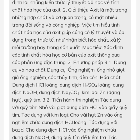
định lại những kiến thức lý thuyết đã học về tính
chất hóa học của axit. 2. Giới thiệu Axit là một trong
những hợp chất vô cơ quan trọng, có mặt nhiều
trong đời sống và công nghiệp. Việc tìm hiểu tính
chất hóa học của axit giúp củng cố lý thuyết và áp
dụng trong thực tế, như nhận biết hóa chất, xử lý
môi trường hay trong sản xuất. Mục tiêu: Xác định
các tính chất hóa học cơ bản của axit thông qua
các phản ứng đặc trưng. 3. Phương pháp 3.1. Dụng
cụ và hóa chất Dụng cụ: Ống nghiệm, ống nhỏ giọt,
giá ống nghiệm, cốc thủy tinh, đèn cồn. Hóa chất:
Dung dịch HCl loãng, dung dịch H₂SO₄ loãng, dung
dịch NaOH, dung dịch Na₂CO₃, kim loại Zn (dạng
hạt), quỳ tím. 3.2. Tiến hành thí nghiệm Tác dụng
với quỳ tím: Nhỏ vài giọt dung dịch HCl vào giấy quỳ
tím. Tác dụng với kim loại: Cho vài hạt Zn vào ống
nghiệm chứa dung dịch HCl loãng. Tác dụng với
bazơ: Cho dung dịch HCl vào ống nghiệm chứa
dung dịch NaOH, dùng quỳ tím để kiểm tra. Tác