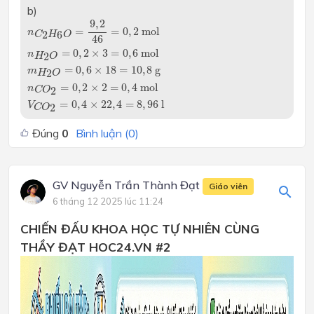
b)
n
C
2
H
6
O
=
9
,
2
46
=
0
,
2
mol
9
,
2
=
=
0
,
2
mol
n
2
6
C
H
O
46
n
H
2
O
=
0
,
2
×
3
=
0
,
6
mol
=
0
,
2
×
3
=
0
,
6
mol
n
2
H
O
m
H
2
O
=
0
,
6
×
18
=
10
,
8
g
=
0
,
6
×
18
=
10
,
8
g
m
2
H
O
n
C
O
2
=
0
,
2
×
2
=
0
,
4
mol
=
0
,
2
×
2
=
0
,
4
mol
n
2
C
O
V
C
O
2
=
0
,
4
×
22
,
4
=
8
,
96
l
=
0
,
4
×
22
,
4
=
8
,
96
l
V
2
C
O
Đúng
0
Bình luận (
0
)
GV Nguyễn Trần Thành Đạt
Giáo viên
6 tháng 12 2025 lúc 11:24
CHIẾN ĐẤU KHOA HỌC TỰ NHIÊN CÙNG
THẦY ĐẠT HOC24.VN #2