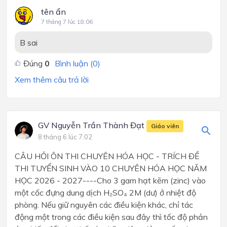
tên ẩn
7 tháng 7 lúc 18:06
B sai
Đúng
0
Bình luận (
0
)
Xem thêm câu trả lời
GV Nguyễn Trần Thành Đạt
Giáo viên
8 tháng 6 lúc 7:02
CÂU HỎI ÔN THI CHUYÊN HÓA HỌC - TRÍCH ĐỀ
THI TUYỂN SINH VÀO 10 CHUYÊN HÓA HỌC NĂM
HỌC 2026 - 2027----Cho 3 gam hạt kẽm (zinc) vào
một cốc đựng dung dịch H₂SO₄ 2M (dư) ở nhiệt độ
phòng. Nếu giữ nguyên các điều kiện khác, chỉ tác
động một trong các điều kiện sau đây thì tốc độ phản