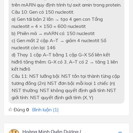
trên mARN quy định trình tự axit amin trong protein.
Câu 10: Gen có 150 nucleotit.
a) Gen tái bản 2 lần → tạo 4 gen con Tổng
nucleotit = 4 × 150 = 600 nucleotit
b) Phiên mã → mARN có: 150 nucleotit
c) Gen mất 2 cặp A–T → giảm 4 nucleotit Số
nucleotit còn lại: 146
d) Thay 1 cặp A–T bằng 1 cặp G–X Số liên kết
hiđrô tăng thêm: G–X có 3, A–T có 2 → tăng 1 liên
kết hiđrô
Câu 11: NST lưỡng bội: NST tồn tại thành từng cặp
tương đồng (2n) NST đơn bội: mỗi loại 1 chiếc (n)
NST thường: NST không quyết định giới tính NST
giới tính: NST quyết định giới tính (X, Y)
Đúng
0
Bình luận (
1
)
Hoàng Minh Quân Dương (_...