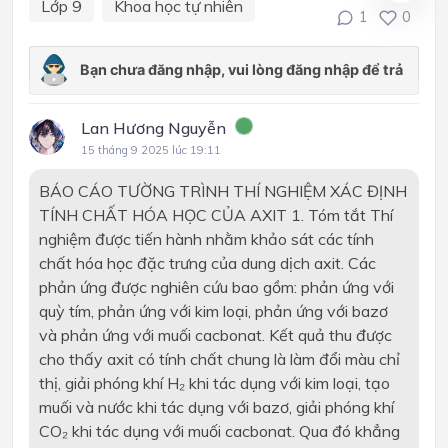
Lớp 9
Khoa học tự nhiên
1
0
Lan Hương Nguyễn
15 tháng 9 2025 lúc 19:11
BÁO CÁO TƯỜNG TRÌNH THÍ NGHIỆM XÁC ĐỊNH
TÍNH CHẤT HÓA HỌC CỦA AXIT 1. Tóm tắt Thí
nghiệm được tiến hành nhằm khảo sát các tính
chất hóa học đặc trưng của dung dịch axit. Các
phản ứng được nghiên cứu bao gồm: phản ứng với
quỳ tím, phản ứng với kim loại, phản ứng với bazơ
và phản ứng với muối cacbonat. Kết quả thu được
cho thấy axit có tính chất chung là làm đổi màu chỉ
thị, giải phóng khí H₂ khi tác dụng với kim loại, tạo
muối và nước khi tác dụng với bazơ, giải phóng khí
CO₂ khi tác dụng với muối cacbonat. Qua đó khẳng