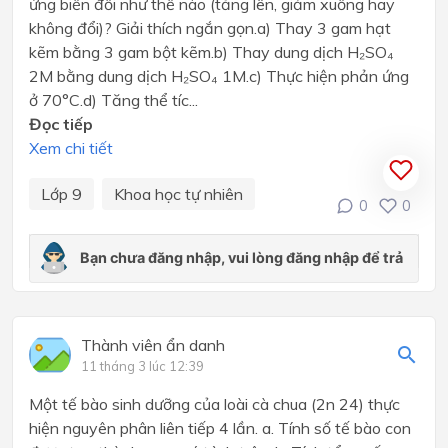
ứng biến đổi như thế nào (tăng lên, giảm xuống hay
không đổi)? Giải thích ngắn gọn.a) Thay 3 gam hạt
kẽm bằng 3 gam bột kẽm.b) Thay dung dịch H₂SO₄
2M bằng dung dịch H₂SO₄ 1M.c) Thực hiện phản ứng
ở 70°C.d) Tăng thể tíc...
Đọc tiếp
Xem chi tiết
Lớp 9
Khoa học tự nhiên
0
0
Thành viên ẩn danh
11 tháng 3 lúc 12:39
Một tế bào sinh dưỡng của loài cà chua (2n 24) thực
hiện nguyên phân liên tiếp 4 lần. a. Tính số tế bào con