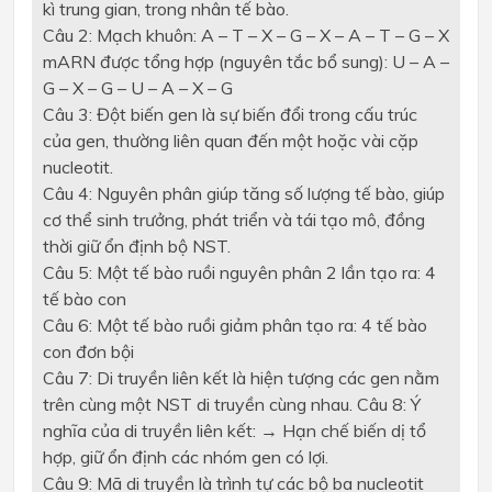
kì trung gian, trong nhân tế bào.
Câu 2: Mạch khuôn: A – T – X – G – X – A – T – G – X
mARN được tổng hợp (nguyên tắc bổ sung): U – A –
G – X – G – U – A – X – G
Câu 3: Đột biến gen là sự biến đổi trong cấu trúc
của gen, thường liên quan đến một hoặc vài cặp
nucleotit.
Câu 4: Nguyên phân giúp tăng số lượng tế bào, giúp
cơ thể sinh trưởng, phát triển và tái tạo mô, đồng
thời giữ ổn định bộ NST.
Câu 5: Một tế bào ruồi nguyên phân 2 lần tạo ra: 4
tế bào con
Câu 6: Một tế bào ruồi giảm phân tạo ra: 4 tế bào
con đơn bội
Câu 7: Di truyền liên kết là hiện tượng các gen nằm
trên cùng một NST di truyền cùng nhau. Câu 8: Ý
nghĩa của di truyền liên kết: → Hạn chế biến dị tổ
hợp, giữ ổn định các nhóm gen có lợi.
Câu 9: Mã di truyền là trình tự các bộ ba nucleotit