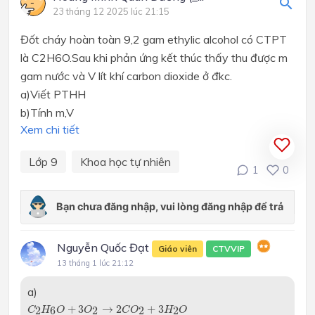
23 tháng 12 2025 lúc 21:15
Đốt cháy hoàn toàn 9,2 gam ethylic alcohol có CTPT
là C2H6O.Sau khi phản ứng kết thúc thấy thu được m
gam nước và V lít khí carbon dioxide ở đkc.
a)Viết PTHH
b)Tính m,V
Xem chi tiết
Lớp 9
Khoa học tự nhiên
1
0
Nguyễn Quốc Đạt
Giáo viên
CTVVIP
13 tháng 1 lúc 21:12
a)
C
2
H
6
O
+
3
O
2
→
2
C
O
2
+
3
H
2
O
+
3
→
2
+
3
2
6
2
2
2
C
H
O
O
C
O
H
O