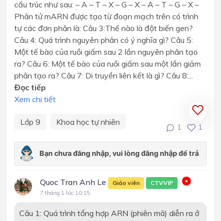
cấu trúc như sau: – A – T – X – G – X – A – T – G – X –
Phân tử mARN được tạo từ đoạn mạch trên có trình
tự các đơn phân là: Câu 3:Thế nào là đột biến gen?
Câu 4: Quá trình nguyên phân có ý nghĩa gì? Câu 5:
Một tế bào của ruồi giấm sau 2 lần nguyên phân tạo
ra? Câu 6: Một tế bào của ruồi giấm sau một lần giảm
phân tạo ra? Câu 7: Di truyền liên kết là gì? Câu 8:...
Đọc tiếp
Xem chi tiết
Lớp 9
Khoa học tự nhiên
1
1
Quoc Tran Anh Le
Giáo viên
CTVVIP
7 tháng 1 lúc 10:15
Câu 1: Quá trình tổng hợp ARN (phiên mã) diễn ra ở