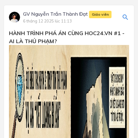
GV Nguyễn Trần Thành Đạt
Giáo viên
6 tháng 12 2025 lúc 11:13
HÀNH TRÌNH PHÁ ÁN CÙNG HOC24.VN #1 -
AI LÀ THỦ PHẠM?