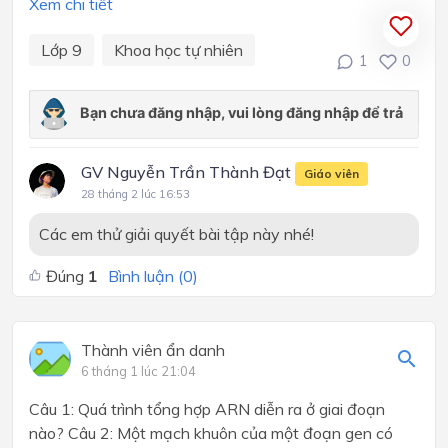
Xem chi tiết
Lớp 9
Khoa học tự nhiên
1
0
GV Nguyễn Trần Thành Đạt
Giáo viên
28 tháng 2 lúc 16:53
Các em thử giải quyết bài tập này nhé!
Đúng
1
Bình luận (
0
)
Thành viên ẩn danh
6 tháng 1 lúc 21:04
Câu 1: Quá trình tổng hợp ARN diễn ra ở giai đoạn
nào? Câu 2: Một mạch khuôn của một đoạn gen có