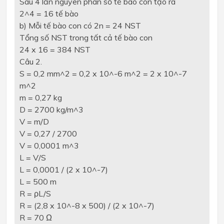
Sau 4 lần nguyên phân số tế bào con tạo ra
2^4 = 16 tế bào
b) Mỗi tế bào con có 2n = 24 NST
Tổng số NST trong tất cả tế bào con
24 x 16 = 384 NST
Câu 2.
S = 0,2 mm^2 = 0,2 x 10^-6 m^2 = 2 x 10^-7
m^2
m = 0,27 kg
D = 2700 kg/m^3
V = m/D
V = 0,27 / 2700
V = 0,0001 m^3
L = V/S
L = 0,0001 / (2 x 10^-7)
L = 500 m
R = ρL/S
R = (2,8 x 10^-8 x 500) / (2 x 10^-7)
R = 70 Ω