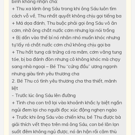
bỉnh không nhận cha:
+ Thu xa lánh ông Sáu trong khi ông Sáu luôn tìm
cách vỗ về, Thu nhất quyết không chịu gọi tiếng ba
+ Má dọa đánh, Thu buộc phải gọi ông Sáu vô ăn
cơm, nhờ ông chắt nước cơm nhưng lại nói trồng
+ Bị dồn vào thế bí nó nhăn nhó muốn khóc nhưng
tự lấy rá chắt nước cơm chứ không chịu gọi ba
+ Thu hất tung cái trứng cá ra mâm, cơm văng tung
tóe, bị ba đánh đòn nhưng cô không khóc mà chạy
sang nhà ngoại – Bé Thu “cứng đầu” ương ngạnh
nhưng giàu tình yêu thương cha
2. Bé Thu có tình yêu thương cha tha thiết, mãnh
liệt
- Trước lúc ông Sáu lên đường
+ Tình cha con trở lại vào khoảnh khắc ly biệt ngắn
ngủi đem lại cho người đọc xúc động nghẹn ngào
+ Trước khi ông Sáu vào chiến khu, bé Thu được bà
giải thích vết thẹo trên má ông Sáu, con bé lăn lọn
suốt đêm không ngủ được, nó ân hận rồi căm thù