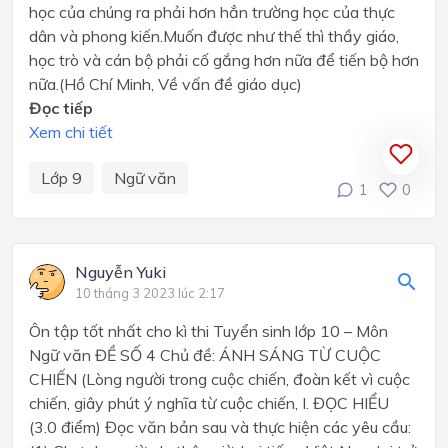
học của chúng ra phải hơn hẳn trường học của thực
dân và phong kiến.Muốn được như thế thì thầy giáo,
học trò và cán bộ phải cố gắng hơn nữa để tiến bộ hơn
nữa.(Hồ Chí Minh, Về vấn đề giáo dục)
Đọc tiếp
Xem chi tiết
Lớp 9
Ngữ văn
1
0
Nguyễn Yuki
10 tháng 3 2023 lúc 2:17
Ôn tập tốt nhất cho kì thi Tuyển sinh lớp 10 – Môn
Ngữ văn ĐỀ SỐ 4 Chủ đề: ÁNH SÁNG TỪ CUỘC
CHIẾN (Lòng người trong cuộc chiến, đoàn kết vì cuộc
chiến, giây phút ý nghĩa từ cuộc chiến, I. ĐỌC HIỂU
(3.0 điểm) Đọc văn bản sau và thực hiện các yêu cầu: