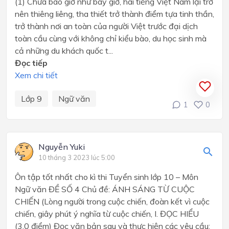
(1) Chưa bao giờ như bây giờ, hai tiếng Việt Nam lại trở
nên thiêng liêng, tha thiết trở thành điểm tựa tinh thần,
trở thành nơi an toàn của người Việt trước đại dịch
toàn cầu cùng với không chỉ kiểu bào, du học sinh mà
cả những du khách quốc t...
Đọc tiếp
Xem chi tiết
Lớp 9
Ngữ văn
1
0
Nguyễn Yuki
10 tháng 3 2023 lúc 5:00
Ôn tập tốt nhất cho kì thi Tuyển sinh lớp 10 – Môn
Ngữ văn ĐỀ SỐ 4 Chủ đề: ÁNH SÁNG TỪ CUỘC
CHIẾN (Lòng người trong cuộc chiến, đoàn kết vì cuộc
chiến, giây phút ý nghĩa từ cuộc chiến, I. ĐỌC HIỂU
(3.0 điểm) Đọc văn bản sau và thực hiện các yêu cầu: