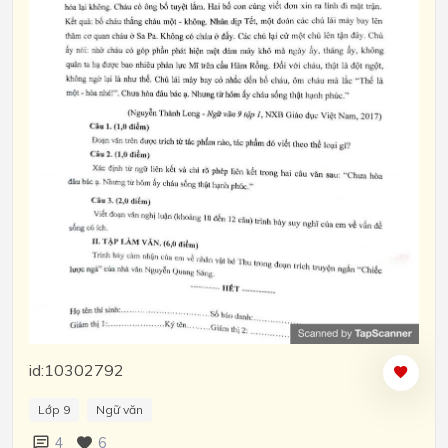
id:10302792
Lớp 9
Ngữ văn
4
6