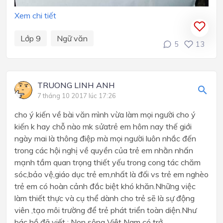
Xem chi tiết
Lớp 9
Ngữ văn
5
13
TRUONG LINH ANH
7 tháng 10 2017 lúc 17:26
cho ý kiến về bài văn mình vừa làm mọi người cho ý
kiến k hay chỗ nào mk sửatrẻ em hôm nay thế giới
ngày mai là thông điệp mà mọi người luôn nhắc đến
trong các hội nghị về quyền của trẻ em nhằn nhấn
mạnh tầm quan trọng thiết yếu trong cong tác chăm
sóc,bảo vệ,giáo dục trẻ em,nhất là đối vs trẻ em nghèo
trẻ em có hoàn cảnh đắc biệt khó khăn.Những việc
làm thiết thực và cụ thể dành cho trẻ sẽ là sự động
viên ,tạo môi trường để trẻ phát triển toàn diện.Như
bác hồ đã viết : Non sông Việt Nam có trở...