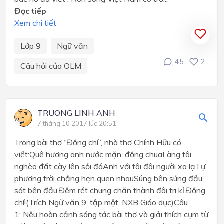
Đọc tiếp
Xem chi tiết
Lớp 9
Ngữ văn
45
2
Câu hỏi của OLM
TRUONG LINH ANH
7 tháng 10 2017 lúc 20:51
Trong bài thơ “Đồng chí”, nhà thơ Chính Hữu có
viết:Quê hương anh nước mặn, đồng chuaLàng tôi
nghèo đất cày lên sỏi đáAnh với tôi đôi người xa lạTự
phương trời chẳng hẹn quen nhauSúng bên súng đầu
sát bên đầu,Đêm rét chung chăn thành đôi tri kỉ.Đồng
chí!(Trích Ngữ văn 9, tập một, NXB Giáo dục)Câu
1: Nêu hoàn cảnh sáng tác bài thơ và giải thích cụm từ