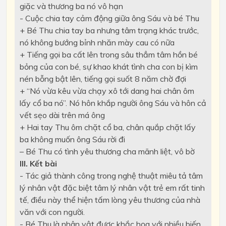
giặc và thương ba nó vô hạn
- Cuộc chia tay cảm động giữa ông Sáu và bé Thu
+ Bé Thu chia tay ba nhưng tâm trạng khác trước,
nó không bướng bỉnh nhăn mày cau có nữa
+ Tiếng gọi ba cất lên trong sâu thẳm tâm hồn bé
bỏng của con bé, sự khao khát tình cha con bị kìm
nén bỗng bật lên, tiếng gọi suốt 8 năm chờ đợi
+ “Nó vừa kêu vừa chạy xô tới dang hai chân ôm
lấy cổ ba nó”. Nó hôn khắp người ông Sáu và hôn cả
vết sẹo dài trên má ông
+ Hai tay Thu ôm chặt cổ ba, chân quắp chặt lấy
ba không muốn ông Sáu rời đi
– Bé Thu có tình yêu thương cha mãnh liệt, vô bờ
III. Kết bài
- Tác giả thành công trong nghệ thuật miêu tả tâm
lý nhân vật đặc biệt tâm lý nhân vật trẻ em rất tinh
tế, điều này thể hiện tấm lòng yêu thương của nhà
văn với con người.
- Bé Thu là nhân vật được khắc họa với nhiều biến