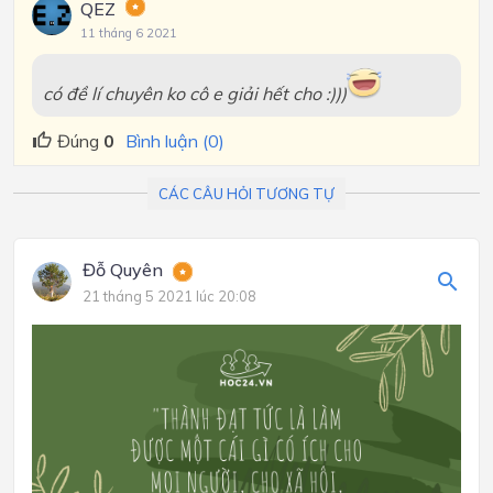
QEZ
11 tháng 6 2021
có đề lí chuyên ko cô e giải hết cho :)))
Đúng
0
Bình luận (0)
CÁC CÂU HỎI TƯƠNG TỰ
Đỗ Quyên
21 tháng 5 2021 lúc 20:08