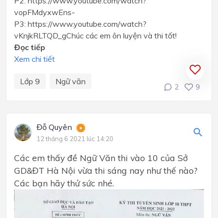
P2: https://www.youtube.com/watch?
vopFMdyxwEns-
P3: https://www.youtube.com/watch?
vKnjkRLTQD_gChúc các em ôn luyện và thi tốt!
Đọc tiếp
Xem chi tiết
Lớp 9
Ngữ văn
2
9
Đỗ Quyên
12 tháng 6 2021 lúc 14:20
Các em thấy đề Ngữ Văn thi vào 10 của Sở
GD&ĐT Hà Nội vừa thi sáng nay như thế nào?
Các bạn hãy thử sức nhé.