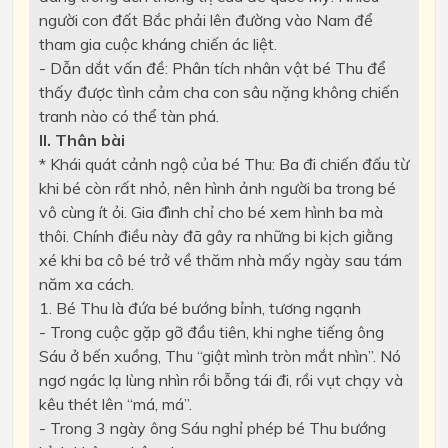
người con đất Bắc phải lên đường vào Nam để
tham gia cuộc kháng chiến ác liệt.
- Dẫn dắt vấn đề: Phân tích nhân vật bé Thu để
thấy được tình cảm cha con sâu nặng không chiến
tranh nào có thể tàn phá.
II. Thân bài
* Khái quát cảnh ngộ của bé Thu: Ba đi chiến đấu từ
khi bé còn rất nhỏ, nên hình ảnh người ba trong bé
vô cùng ít ỏi. Gia đình chỉ cho bé xem hình ba mà
thôi. Chính điều này đã gây ra những bi kịch giằng
xé khi ba cô bé trở về thăm nhà mấy ngày sau tám
năm xa cách.
1. Bé Thu là đứa bé bướng bỉnh, tương ngạnh
- Trong cuộc gặp gỡ đầu tiên, khi nghe tiếng ông
Sáu ở bến xuồng, Thu “giật mình tròn mắt nhìn”. Nó
ngơ ngác lạ lùng nhìn rồi bỗng tái đi, rồi vụt chạy và
kêu thét lên “má, má”.
- Trong 3 ngày ông Sáu nghỉ phép bé Thu bướng