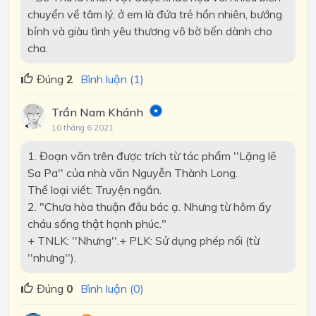
chuyển về tâm lý, ở em là đứa trẻ hồn nhiên, bướng
bỉnh và giàu tình yêu thương vô bờ bến dành cho
cha.
Đúng
2
Bình luận (1)
Trần Nam Khánh
10 tháng 6 2021
1. Đoạn văn trên được trích từ tác phẩm ''Lặng lẽ
Sa Pa'' của nhà văn Nguyễn Thành Long.
Thể loại viết: Truyện ngắn.
2. "Chưa hòa thuận đâu bác ạ. Nhưng từ hôm ấy
cháu sống thật hạnh phúc."
+ TNLK: ''Nhưng''.+ PLK: Sử dụng phép nối (từ
''nhưng'').
Đúng
0
Bình luận (0)