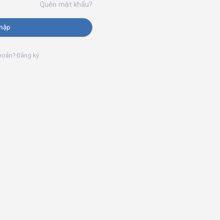
Quên mật khẩu?
hập
khoản? Đăng ký