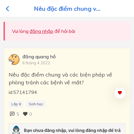
Nêu đặc điểm chung v...
Vui lòng
đăng nhập
để hỏi bài
đăng quang hồ
6 tháng 4 2022
Nêu đặc điểm chung và các biện pháp về
phòng tránh các bệnh về mắt?
id:57141794
Lớp 8
Sinh học
5
0