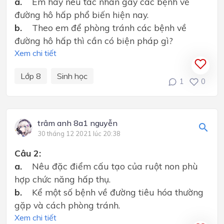
a.
Em hãy nêu tác nhân gây các bệnh về
đường hô hấp phổ biến hiện nay.
b.
Theo em để phòng tránh các bệnh về
đường hô hấp thì cần có biện pháp gì?
Xem chi tiết
Lớp 8
Sinh học
1
0
trâm anh 8a1 nguyễn
30 tháng 12 2021 lúc 20:38
Câu 2:
a.
Nêu đặc điểm cấu tạo của ruột non phù
hợp chức năng hấp thụ.
b.
Kể một số bệnh về đường tiêu hóa thường
gặp và cách phòng tránh.
Xem chi tiết