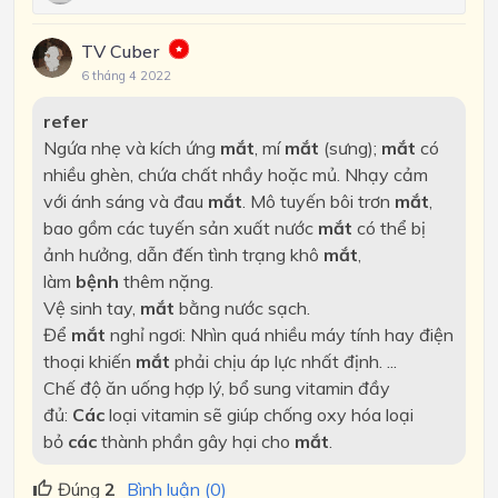
TV Cuber
6 tháng 4 2022
refer
Ngứa nhẹ và kích ứng
mắt
, mí
mắt
(sưng);
mắt
có
nhiều ghèn, chứa chất nhầy hoặc mủ. Nhạy cảm
với ánh sáng và đau
mắt
. Mô tuyến bôi trơn
mắt
,
bao gồm các tuyến sản xuất nước
mắt
có thể bị
ảnh hưởng, dẫn đến tình trạng khô
mắt
,
làm
bệnh
thêm nặng.
Vệ sinh tay,
mắt
bằng nước sạch.
Để
mắt
nghỉ ngơi: Nhìn quá nhiều máy tính hay điện
thoại khiến
mắt
phải chịu áp lực nhất định. ...
Chế độ ăn uống hợp lý, bổ sung vitamin đầy
đủ:
Các
loại vitamin sẽ giúp chống oxy hóa loại
bỏ
các
thành phần gây hại cho
mắt
.
Đúng
2
Bình luận (0)