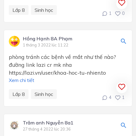
Lớp 8
Sinh học
1
0
Hồng Hạnh 8A Phạm
1 tháng 3 2022 lúc 11:22
phòng tránh các bệnh về mắt như thế nào?
đường link lazi cr mk nha
https://lazi.vn/user/khoa-hoc-tu-nhien.to
Xem chi tiết
Lớp 8
Sinh học
4
1
Trâm anh Nguyễn 8a1
27 tháng 4 2022 lúc 20:36