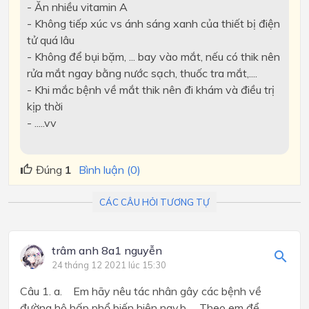
- Ăn nhiều vitamin A
- Không tiếp xúc vs ánh sáng xanh của thiết bị điện
tử quá lâu
- Không để bụi bặm, ... bay vào mắt, nếu có thik nên
rửa mắt ngay bằng nước sạch, thuốc tra mắt,....
- Khi mắc bệnh về mắt thik nên đi khám và điều trị
kịp thời
- .....vv
Đúng
1
Bình luận (0)
CÁC CÂU HỎI TƯƠNG TỰ
trâm anh 8a1 nguyễn
24 tháng 12 2021 lúc 15:30
Câu 1. a. Em hãy nêu tác nhân gây các bệnh về
đường hô hấp phổ biến hiện nay.b. Theo em để