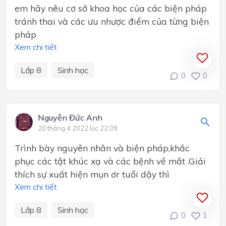
em hãy nêu cơ sở khoa học của các biện pháp
tránh thai và các ưu nhược điểm của từng biện
pháp
Xem chi tiết
Lớp 8
Sinh học
0
0
Nguyễn Đức Anh
20 tháng 4 2022 lúc 22:09
Trình bày nguyên nhân và biện pháp,khắc
phục các tật khúc xạ và các bệnh về mắt .Giải
thích sự xuất hiện mụn ơr tuổi dậy thì
Xem chi tiết
Lớp 8
Sinh học
0
1