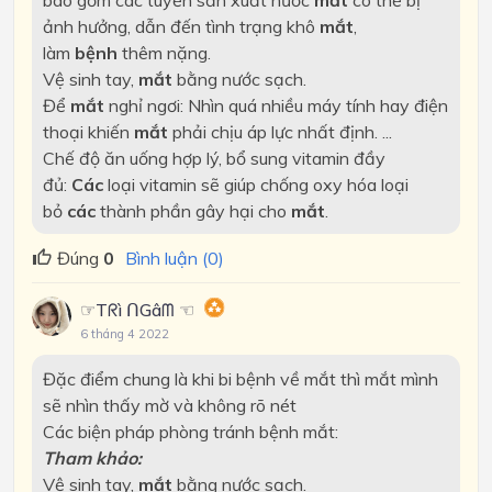
ảnh hưởng, dẫn đến tình trạng khô
mắt
,
làm
bệnh
thêm nặng.
Vệ sinh tay,
mắt
bằng nước sạch.
Để
mắt
nghỉ ngơi: Nhìn quá nhiều máy tính hay điện
thoại khiến
mắt
phải chịu áp lực nhất định. ...
Chế độ ăn uống hợp lý, bổ sung vitamin đầy
đủ:
Các
loại vitamin sẽ giúp chống oxy hóa loại
bỏ
các
thành phần gây hại cho
mắt
.
Đúng
0
Bình luận (0)
☞Tᖇì ᑎGâᗰ ☜
6 tháng 4 2022
Đặc điểm chung là khi bi bệnh về mắt thì mắt mình
sẽ nhìn thấy mờ và không rõ nét
Các biện pháp phòng tránh bệnh mắt:
Tham khảo:
Vệ sinh tay,
mắt
bằng nước sạch.