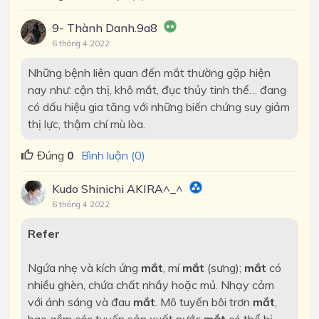
9- Thành Danh.9a8
6 tháng 4 2022
Những bệnh liên quan đến mắt thường gặp hiện
nay như: cận thị, khô mắt, đục thủy tinh thể… đang
có dấu hiệu gia tăng với những biến chứng suy giảm
thị lực, thậm chí mù lòa.
Đúng
0
Bình luận (0)
Kudo Shinichi AKIRA^_^
6 tháng 4 2022
Refer
Ngứa nhẹ và kích ứng
mắt
, mí
mắt
(sưng);
mắt
có
nhiều ghèn, chứa chất nhầy hoặc mủ. Nhạy cảm
với ánh sáng và đau
mắt
. Mô tuyến bôi trơn
mắt
,
bao gồm các tuyến sản xuất nước
mắt
có thể bị