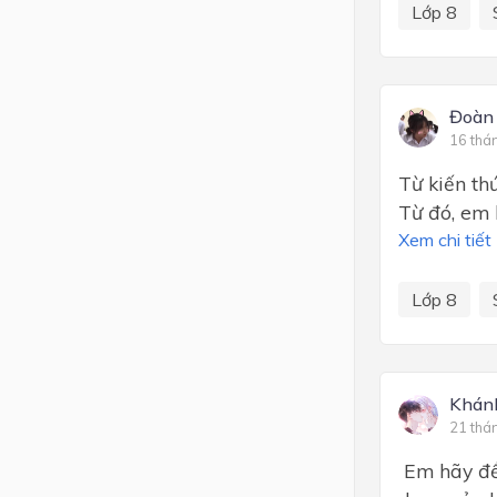
Lớp 8
Đoàn
16 thá
Từ kiến th
Từ đó, em 
Xem chi tiết
Lớp 8
Khánh
21 thá
Em hãy đề 