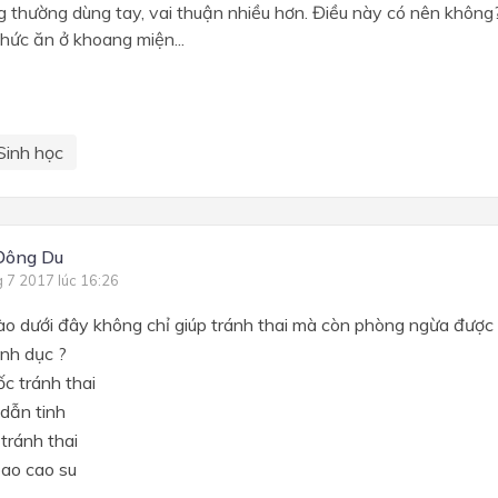
g thường dùng tay, vai thuận nhiều hơn. Điều này có nên khôn
thức ăn ở khoang miện...
Sinh học
Đông Du
g 7 2017 lúc 16:26
ào dưới đây không chỉ giúp tránh thai mà còn phòng ngừa được 
ình dục ?
c tránh thai
dẫn tinh
tránh thai
bao cao su