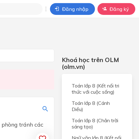
Đăng nhập
Đăng ký
i
ho câu hỏi của
BÀI HỌC
Khoá học trên OLM
(olm.vn)
Toán lớp 8 (Kết nối tri
thức với cuộc sống)
Toán lớp 8 (Cánh
Diều)
Toán lớp 8 (Chân trời
p phòng tránh các
sáng tạo)
Ngữ văn lớp 8 (Kết nối