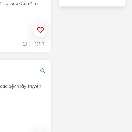
g? Tại sao?Câu 4. a.
1
0
các bệnh lây truyền