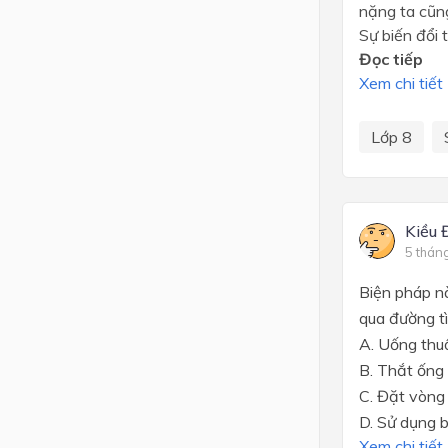
nặng ta cũn
Sự biến đổi 
Đọc tiếp
Xem chi tiết
Lớp 8
Kiều 
5 thán
Biện pháp n
qua đường t
A. Uống thuố
B. Thắt ống 
C. Đặt vòng 
D. Sử dụng 
Xem chi tiết