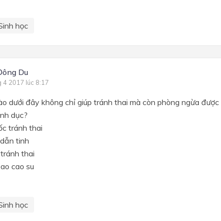
Sinh học
Đông Du
g 4 2017 lúc 8:17
ào dưới đây không chỉ giúp tránh thai mà còn phòng ngừa được 
ình dục?
c tránh thai
dẫn tinh
tránh thai
bao cao su
Sinh học