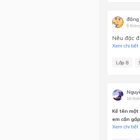
đăng 
6 thán
Nêu đặc đ
Xem chi tiết
Lớp 8
Nguy
16 thá
Kể tên một 
em cần gấp
Xem chi tiết