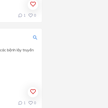
1
0
các bệnh lây truyền
1
0