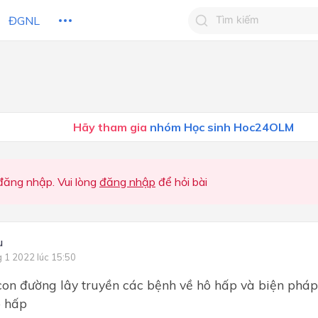
ĐGNL
Tìm kiếm câu trả lờ
Tìm kiếm câu trả lời c
 HỌC
CHỦ ĐỀ / CHƯƠNG
bạn
Hãy tham gia
nhóm Học sinh Hoc24OLM
ăng nhập. Vui lòng
đăng nhập
để hỏi bài
u
g 1 2022 lúc 15:50
con đường lây truyền các bệnh về hô hấp và biện phá
ô hấp