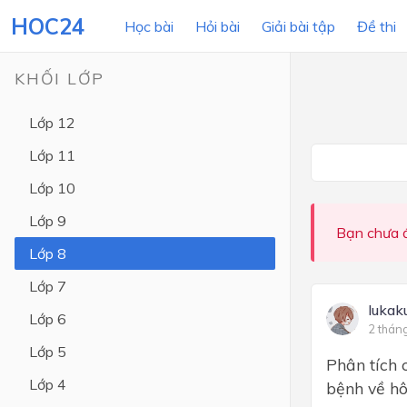
HOC24
Học bài
Hỏi bài
Giải bài tập
Đề thi
KHỐI LỚP
Lớp 12
LỚP HỌC
MÔN
Lớp 11
Lớp 12
Lớp 10
Lớp 11
Lớp 9
Bạn chưa đ
Lớp 10
Lớp 8
Lớp 9
Lớp 7
Lớp 8
lukak
Lớp 6
2 thán
Lớp 7
Lớp 5
Phân tích 
Lớp 6
Lớp 4
bệnh về h
Lớp 5