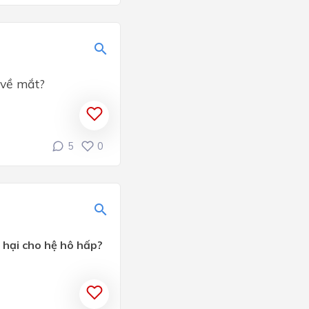
 về mắt?
5
0
 hại cho hệ hô hấp?