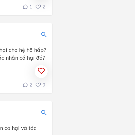
1
2
hại cho hệ hô hấp?
ác nhân có hại đó?
2
0
 có hại và tác