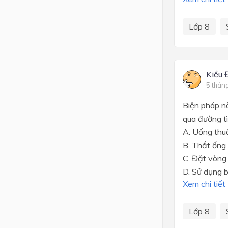
Lớp 8
Kiều 
5 thán
Biện pháp n
qua đường t
A. Uống thuố
B. Thắt ống 
C. Đặt vòng 
D. Sử dụng 
Xem chi tiết
Lớp 8