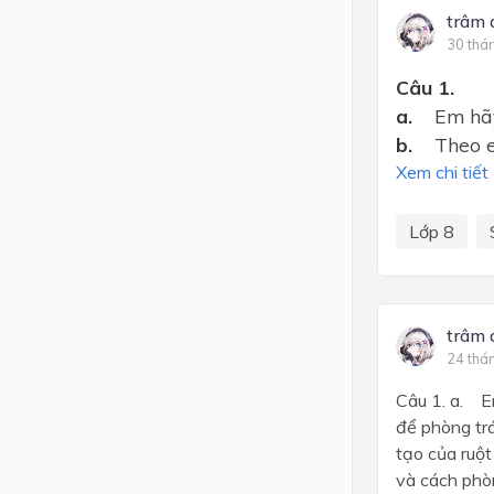
trâm 
30 thá
Câu 1.
a.
Em hãy
b.
Theo e
Xem chi tiết
Lớp 8
trâm 
24 thá
Câu 1. a. E
để phòng tr
tạo của ruộ
và cách phò