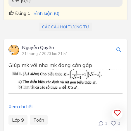
x ∈ {0;4}
Đúng
1
Bình luận (0)
CÁC CÂU HỎI TƯƠNG TỰ
Nguyễn Quyên
21 tháng 7 2023 lúc 21:51
Giúp mk với nha mk đang cần gấp
Xem chi tiết
Lớp 9
Toán
1
0