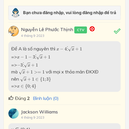
Nguyễn Lê Phước Thịnh
CTV
4 tháng 9 2023
x
−
4
⋮
x
+
1
Để A là số nguyên thì
−
4
⋮
+
1
√
x
x
x
−
1
−
3
⋮
x
+
1
=>
−
1
−
3
⋮
+
1
√
x
x
−
3
⋮
x
+
1
=>
−
3
⋮
+
1
√
x
x
+
1
>=
1
mà
với mọi x thỏa mãn ĐKXĐ
+
1
>
=
1
√
x
x
+
1
∈
{
1
;
3
}
nên
+
1
∈
{
1
;
3
}
√
x
x
∈
{
0
;
4
}
=>
∈
{
0
;
4
}
x
Đúng
2
Bình luận (0)
Jackson Williams
4 tháng 9 2023