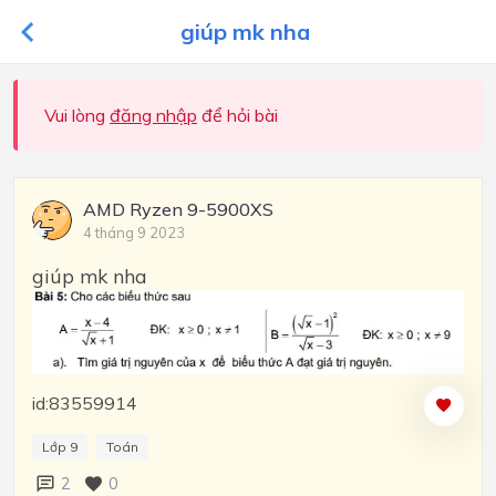
giúp mk nha
Vui lòng
đăng nhập
để hỏi bài
AMD Ryzen 9-5900XS
4 tháng 9 2023
giúp mk nha
id:83559914
Lớp 9
Toán
2
0