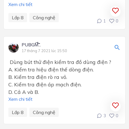
Xem chi tiết
Lớp 8
Công nghệ
1
0
PUBGM̃̃̃̃̃̃̃̃̉̃̉̃̃̃́̃̃̃́...
17 tháng 7 2021 lúc 15:50
Dùng bút thử điện kiểm tra đồ dùng điện ?
A. Kiểm tra hiệu điện thế dòng điện.
B. Kiểm tra điện rò ra vỏ.
C. Kiểm tra điện áp mạch điện.
D. Cả A và B.
Xem chi tiết
Lớp 8
Công nghệ
3
0