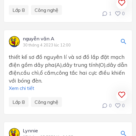
Lớp 8
Công nghệ
1
0
nguyễn văn A
30 tháng 4 2023 lúc 12:00
thiết kế sơ đồ nguyên lí và sơ đồ lắp đặt mạch
điện gồm dây pha(A),dây trung tính(O),dây dẫn
điện,cầu chì,ổ cắm,công tắc hai cực điều khiến
với bóng đèn.
Xem chi tiết
Lớp 8
Công nghệ
0
0
Lynnie