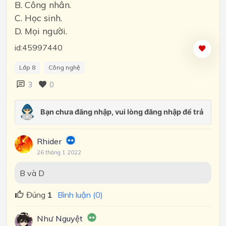
B. Công nhân.
C. Học sinh.
D. Mọi người.
id:45997440
Lớp 8
Công nghệ
3
0
Rhider
26 tháng 1 2022
B và D
Đúng
1
Bình luận (0)
Như Nguyệt