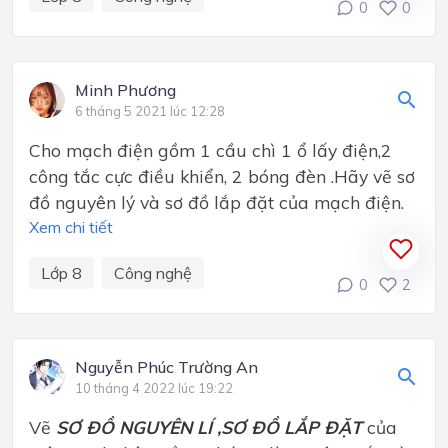
0
0
Minh Phương
6 tháng 5 2021 lúc 12:28
Cho mạch điện gồm 1 cầu chì 1 ổ lấy điện,2
công tắc cực điều khiển, 2 bóng đèn .Hãy vẽ sơ
đồ nguyên lý và sơ đồ lắp đặt của mạch điện.
Xem chi tiết
Lớp 8
Công nghệ
0
2
Nguyễn Phúc Trường An
10 tháng 4 2022 lúc 19:22
Vẽ
SƠ ĐỒ NGUYÊN LÍ ,SƠ ĐỒ LẮP ĐẶT
của