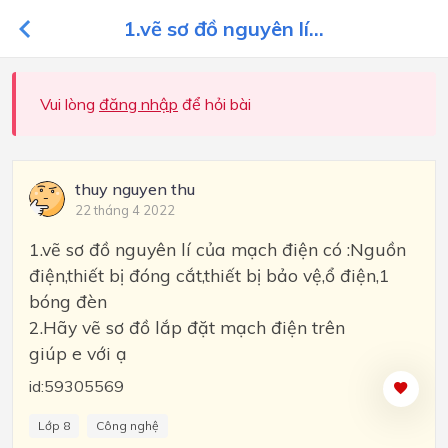
1.vẽ sơ đồ nguyên lí...
Vui lòng
đăng nhập
để hỏi bài
thuy nguyen thu
22 tháng 4 2022
1.vẽ sơ đồ nguyên lí của mạch điện có :Nguồn
điện,thiết bị đóng cắt,thiết bị bảo vệ,ổ điện,1
bóng đèn
2.Hãy vẽ sơ đồ lắp đặt mạch điện trên
giúp e với ạ
id:59305569
Lớp 8
Công nghệ