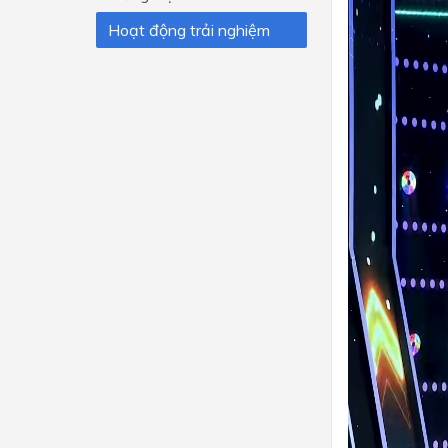
Hoạt động trải nghiệm
Lớp 4
Lớp 3
Lớp 2
Lớp 1