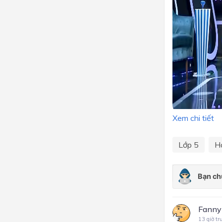
Xem chi tiết
Lớp 5
H
Fanny
13 giờ tr