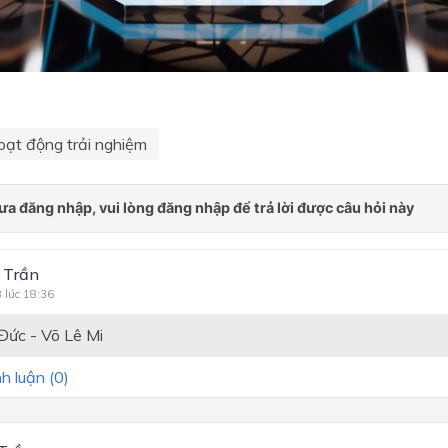
oạt động trải nghiệm
 Trần
8 lúc 18:36
Đức - Võ Lê Mi
h luận (
0
)