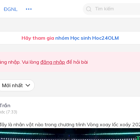
ĐGNL
Tìm kiếm câu trả lờ
Hãy tham gia
nhóm Học sinh Hoc24OLM
Tìm kiếm câu trả lời c
 HỌC
CHỦ ĐỀ / CHƯƠNG
bạn
BẢN 1
ng nhập. Vui lòng
đăng nhập
để hỏi bài
Chủ đề 1: Em và trường tiểu
thân yêu
Mới nhất
Chủ đề 2: An toàn cho em -
toàn cho mọi người
Trần
Chủ đề 3: Tri ân thầy cô, kết
ước (7:33)
bạn bè
đây là nhân vật nào trong chương trình Vòng xoay lốc xoáy 2
Chủ đề 4: Hành động vì cộ
đồng