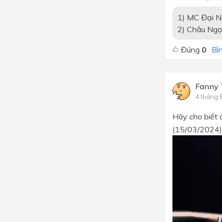
1) MC Đại N
2) Châu Ngọ
Đúng
0
Bìn
Fanny 
4 tháng 
Hãy cho biết 
(15/03/2024