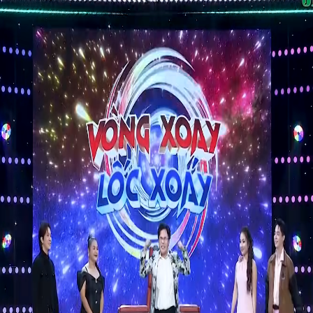
Chủ đề 5: Hội chợ xuân và q
chi tiêu
Chủ đề 6: Phát triển bản th
thích ứng với môi trường mới
Chủ đề 7: Yêu thương gia đì
Tôn trọng phụ nữ
Chủ đề 8: Em và môi trường
Chủ đề 9: Nghề em mơ ước
BẢN 2
Chủ đề 1: KHÁM PHÁ SỰ 
ĐỔI CỦA BẢN THÂN
Chủ đề 2: THỂ HIỆN TRÁC
NHIỆM VỚI GIA ĐÌNH
Chủ đề 3: GIỮ GÌN TÌNH BẠ
TÌNH THẦY TRÒ