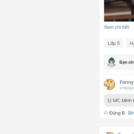
Xem chi tiết
Lớp 5
H
Fanny
4 tháng 
1) MC Minh 
Đúng
0
Bìn