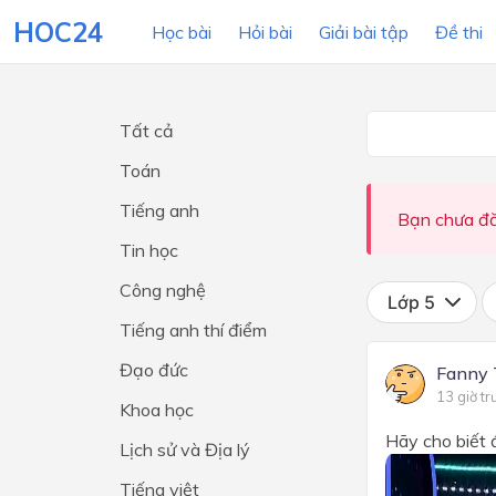
HOC24
Học bài
Hỏi bài
Giải bài tập
Đề thi
Tất cả
LỚP HỌC
MÔN
Toán
Tiếng anh
Lớp 12
Bạn chưa đă
Tin học
Lớp 11
Công nghệ
Lớp 10
Lớp 5
Tiếng anh thí điểm
Lớp 9
Đạo đức
Fanny 
Lớp 8
13 giờ tr
Khoa học
Lớp 7
Hãy cho biết 
Lịch sử và Địa lý
Lớp 6
Tiếng việt
Lớp 5