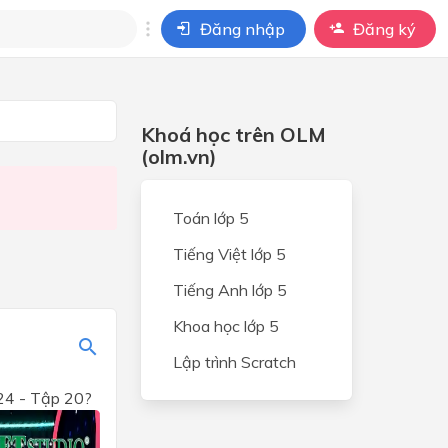
Đăng nhập
Đăng ký
i
Khoá học trên OLM
ho câu hỏi của
BÀI HỌC
(olm.vn)
Toán lớp 5
 học
Tiếng Việt lớp 5
 An
Tiếng Anh lớp 5
Khoa học lớp 5
 nối
Lập trình Scratch
024 - Tập 20?
ng