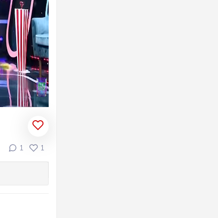
NH
 VÀ
CH
ỌC
ÔI
1
1