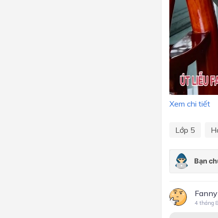
Xem chi tiết
Lớp 5
H
Fanny
4 tháng 