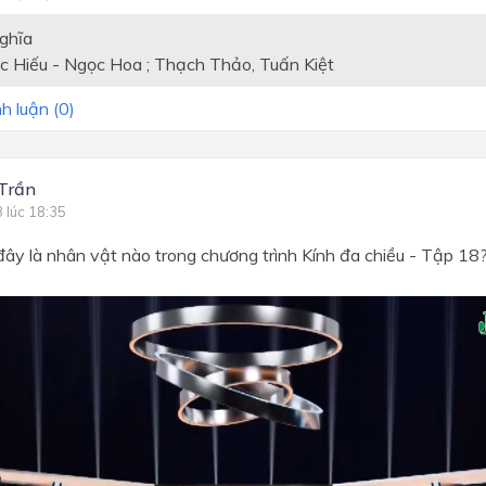
ghĩa
c Hiếu - Ngọc Hoa ; Thạch Thảo, Tuấn Kiệt
h luận (
0
)
Trần
8 lúc 18:35
đây là nhân vật nào trong chương trình Kính đa chiều - Tập 18
)