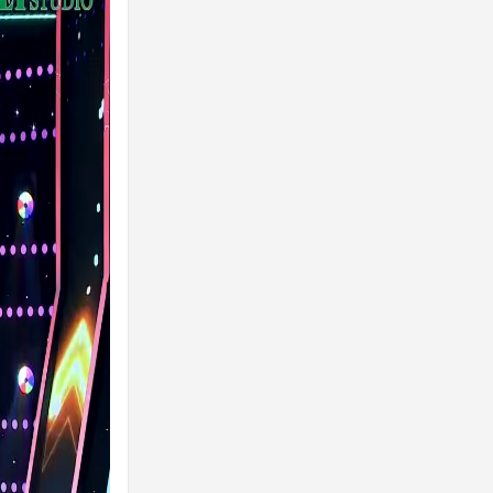
uản lí
ân,
nh.
 xanh
THAY
H
N,