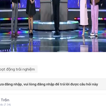
Chủ đề 4: THAM GIA CÁC
HOẠT ĐỘNG XÃ HỘI
Chủ đề 5: TẬP KINH DOA
VÀ QUẢN LÍ CHI TIÊU
Chủ đề 6: PHÒNG CHỐNG
ỨNG PHÓ HOẢ HOẠN
Chủ đề 7: TỰ CHỦ VÀ THÍ
ỨNG VỚI MÔI TRƯỜNG H
TẬP MỚI
Chủ đề 8: BẢO TỒN CẢNH
QUAN THIÊN NHIÊN VÀ M
TRƯỜNG
oạt động trải nghiệm
Chủ đề 9: ƯỚC MƠ NGHỀ
NGHIỆP CỦA EM
 Trần
ước (7:34)