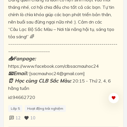
tháng nhé, cơ hội chia đều cho tất cả các bạn. Tự tin
chính là chìa khóa giúp các bạn phát triển bản thân,
nên buổi sau đừng ngại nữa nhé :). Cảm ơn các
“Câu Lạc Bộ Sắc Màu – Nơi tài năng hội tụ, sáng tạo
tỏa sáng!” 🌈
-------------------------------------------------------
---------------------
📥Fanpage:
https://www.facebook.com/clbsacmauhoc24
📧Email:
[sacmauhoc24@gmail.com]
⏰ Học cùng CLB Sắc Màu:
20:15 - Thứ 2, 4, 6
hằng tuần
id:94662720
Lớp 5
Hoạt động trải nghiệm
12
10