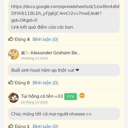
https://docs.google.com/spreadsheets/d/1zwBm4dMKV3C
DfW611BLEh_yFJq6JC4mCr2cv7maE/edit?
gid=0#gid=0
Link kết quả điểm của các bạn.
Đúng
4
Bình luận (0)
🎀✨ Alexander Graham Be...
26 tháng 10 2025
Buổi sinh hoạt hôm qa thật vui! ❤
Đúng
0
Bình luận (0)
Tui hổng có tên =33
CTV
26 tháng 10 2025
Chúc mừng tất cả mọi người nhaaaa ><
Đúng
1
Bình luận (0)