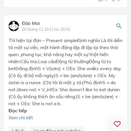
Đào Mai
25 tháng 11 2021 lúc 20:50
Thì hiện tại đơn – Present simpleĐịnh nghĩa Là thì diễn
tả một sự việc, một hành động lặp đi lặp lại theo thói
quen, phong tục, khả năng hay một sự thật hiển
nhiên.Cấu trúcLoại câuĐộng từ thườngĐộng từ to
beKhẳng địnhS + V(s/es) + OEx: She walks every day.
(Cô ấy đi bộ mỗi ngày)S + be (am/is/are) + OEx: My
sister is a nurse. (Chị tôi là một y tá.)Phủ địnhS + do
not /does not + V_infEx: She doesn’t like to eat durian.
(Cô ấy không thích ăn sầu riêng.)S + be (am/is/are) +
not + OEx: She is not a b...
Đọc tiếp
Xem chi tiết