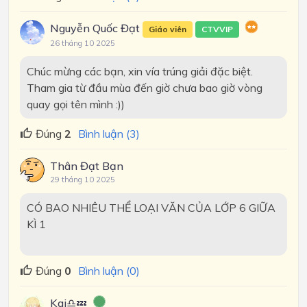
Nguyễn Quốc Đạt
Giáo viên
CTVVIP
26 tháng 10 2025
Chúc mừng các bạn, xin vía trúng giải đặc biệt.
Tham gia từ đầu mùa đến giờ chưa bao giờ vòng
quay gọi tên mình :))
Đúng
2
Bình luận (3)
Thân Đạt Bạn
29 tháng 10 2025
CÓ BAO NHIÊU THỂ LOẠI VĂN CỦA LỚP 6 GIỮA
KÌ 1
Đúng
0
Bình luận (0)
Kai♎💤