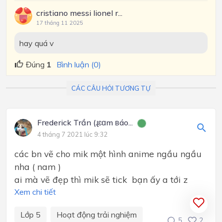
cristiano messi lionel r...
17 tháng 11 2025
hay quá v
Đúng
1
Bình luận (0)
CÁC CÂU HỎI TƯƠNG TỰ
Frederick Trần (ɻɛɑm ʙáo...
4 tháng 7 2021 lúc 9:32
các bn vẽ cho mik một hình anime ngầu ngầu
nha ( nam )
ai mà vẽ đẹp thì mik sẽ tick bạn ấy a tới z
Xem chi tiết
Lớp 5
Hoạt động trải nghiệm
5
2