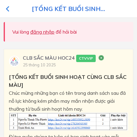
[TỔNG KẾT BUỔI SINH...
Vui lòng
đăng nhập
để hỏi bài
CLB SẮC MÀU HOC24
CTVVIP
25 tháng 10 2025
[TỔNG KẾT BUỔI SINH HOẠT CÙNG CLB SẮC
MÀU]
Chúc mừng những bạn có tên trong danh sách sau đã
nỗ lực không kém phần may mắn nhận được giải
thưởng từ buổi sinh hoạt hôm nay.
Đừng quên chúng ta luôn có hẹn sinh hoạt vào mỗi