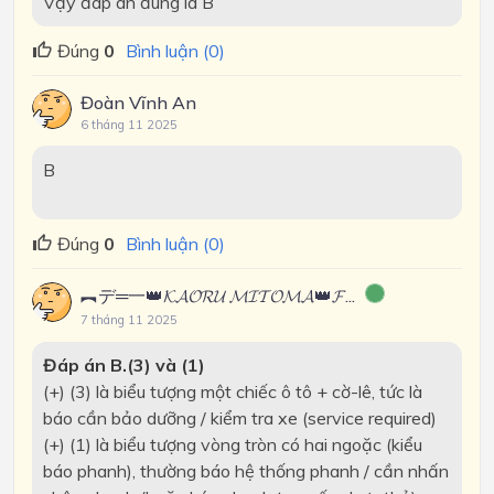
Vậy đáp án đúng là B
Đúng
0
Bình luận (0)
Đoàn Vĩnh An
6 tháng 11 2025
B
Đúng
0
Bình luận (0)
︻デ═一👑𝓚𝓐𝓞𝓡𝓤 𝓜𝓘𝓣𝓞𝓜𝓐👑𝓕...
7 tháng 11 2025
Đáp án B.(3) và (1)
(+) (3) là biểu tượng một chiếc ô tô + cờ-lê, tức là
báo cần bảo dưỡng / kiểm tra xe (service required)
(+) (1) là biểu tượng vòng tròn có hai ngoặc (kiểu
báo phanh), thường báo hệ thống phanh / cần nhấn