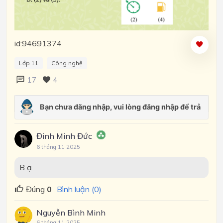
id:94691374
Lớp 11
Công nghệ
17
4
Đinh Minh Đức
6 tháng 11 2025
B ạ
Đúng
0
Bình luận (0)
Nguyễn Bình Minh
6 tháng 11 2025