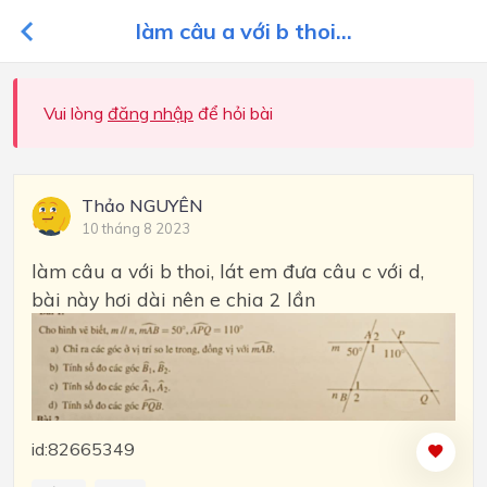
làm câu a với b thoi...
Vui lòng
đăng nhập
để hỏi bài
Thảo NGUYÊN
10 tháng 8 2023
làm câu a với b thoi, lát em đưa câu c với d,
bài này hơi dài nên e chia 2 lần
id:82665349