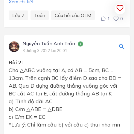
Xem chi tiết
Lớp 7
Toán
Câu hỏi của OLM
1
0
Nguyễn Tuấn Anh Trần
3 tháng 3 2022 lúc 20:01
Bài 2:
Cho △ABC vuông tại A, có AB = 5cm, BC =
13cm. Trên cạnh BC lấy điểm D sao cho BD =
AB. Qua D dựng đường thẳng vuông góc với
BC cắt AC tại E, cắt đường thẳng AB tại K
a) Tính độ dài AC
b) C/m △ABE = △DBE
c) C/m EK = EC
*Lưu ý: Chỉ làm câu b) với câu c) thui nha mn