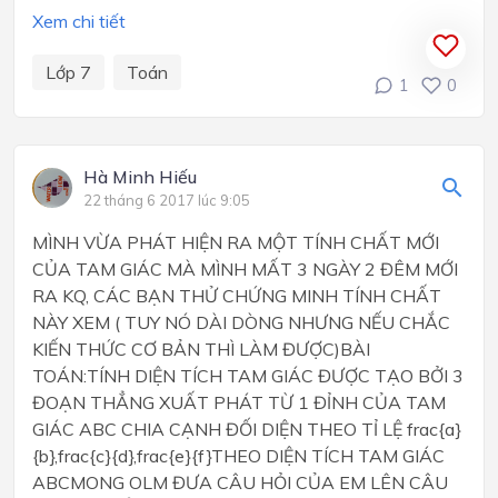
Xem chi tiết
Lớp 7
Toán
1
0
Hà Minh Hiếu
22 tháng 6 2017 lúc 9:05
MÌNH VỪA PHÁT HIỆN RA MỘT TÍNH CHẤT MỚI
CỦA TAM GIÁC MÀ MÌNH MẤT 3 NGÀY 2 ĐÊM MỚI
RA KQ, CÁC BẠN THỬ CHỨNG MINH TÍNH CHẤT
NÀY XEM ( TUY NÓ DÀI DÒNG NHƯNG NẾU CHẮC
KIẾN THỨC CƠ BẢN THÌ LÀM ĐƯỢC)BÀI
TOÁN:TÍNH DIỆN TÍCH TAM GIÁC ĐƯỢC TẠO BỞI 3
ĐOẠN THẲNG XUẤT PHÁT TỪ 1 ĐỈNH CỦA TAM
GIÁC ABC CHIA CẠNH ĐỐI DIỆN THEO TỈ LỆ frac{a}
{b},frac{c}{d},frac{e}{f}THEO DIỆN TÍCH TAM GIÁC
ABCMONG OLM ĐƯA CÂU HỎI CỦA EM LÊN CÂU