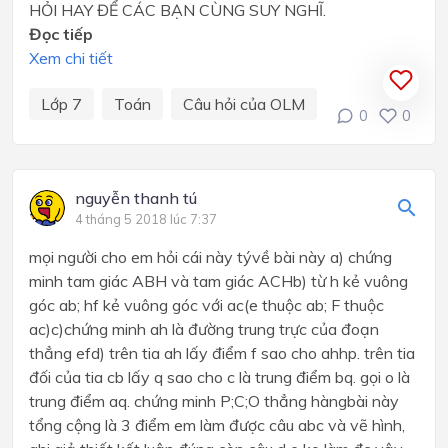
HỎI HAY ĐỂ CÁC BẠN CÙNG SUY NGHĨ.
Đọc tiếp
Xem chi tiết
Lớp 7
Toán
Câu hỏi của OLM
0
0
nguyễn thanh tú
4 tháng 5 2018 lúc 7:37
mọi người cho em hỏi cái này tývề bài này a) chứng
minh tam giác ABH và tam giác ACHb) từ h kẻ vuông
góc ab; hf kẻ vuông góc với ac(e thuộc ab; F thuộc
ac)c)chứng minh ah là đường trung trực của đoạn
thẳng efd) trên tia ah lấy điểm f sao cho ahhp. trên tia
đối của tia cb lấy q sao cho c là trung điểm bq. gọi o là
trung điểm aq. chứng minh P;C;O thẳng hàngbài này
tổng cộng là 3 điểm em làm được câu abc và vẽ hình,