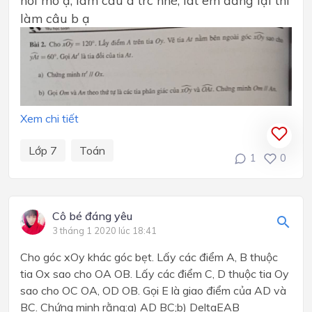
làm câu b ạ
Xem chi tiết
Lớp 7
Toán
1
0
Cô bé đáng yêu
3 tháng 1 2020 lúc 18:41
Cho góc xOy khác góc bẹt. Lấy các điểm A, B thuộc
tia Ox sao cho OA OB. Lấy các điểm C, D thuộc tia Oy
sao cho OC OA, OD OB. Gọi E là giao điểm của AD và
BC. Chứng minh rằng:a) AD BC;b) DeltaEAB