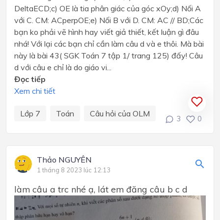
DeltaECD;c) OE là tia phân giác của góc xOy;d) Nối A
với C. CM: ACperpOE;e) Nối B với D. CM: AC // BD;Các
bạn ko phải vẽ hình hay viết giả thiết, kết luận gì đâu
nhá! Với lại các bạn chỉ cần làm câu d và e thôi. Mà bài
này là bài 43( SGK Toán 7 tập 1/ trang 125) đấy! Câu
d với câu e chỉ là do giáo vi...
Đọc tiếp
Xem chi tiết
Lớp 7
Toán
Câu hỏi của OLM
3
0
Thảo NGUYÊN
1 tháng 8 2023 lúc 12:13
làm câu a trc nhé ạ, lát em đăng câu b c d