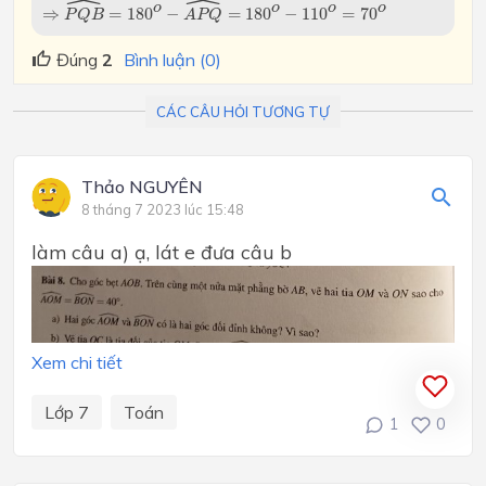
ˆ
ˆ
o
o
o
o
⇒
=
180
−
=
180
−
110
=
70
P
Q
B
A
P
Q
Đúng
2
Bình luận (0)
CÁC CÂU HỎI TƯƠNG TỰ
Thảo NGUYÊN
8 tháng 7 2023 lúc 15:48
làm câu a) ạ, lát e đưa câu b
Xem chi tiết
Lớp 7
Toán
1
0