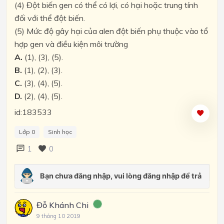
(4) Đột biến gen có thể có lợi, có hại hoặc trung tính
đối với thể đột biến.
(5) Mức độ gây hại của alen đột biến phụ thuộc vào tổ
hợp gen và điều kiện môi trường
A.
(1), (3), (5).
B.
(1), (2), (3).
C.
(3), (4), (5).
D.
(2), (4), (5).
id:183533
Lớp 0
Sinh học
1
0
Đỗ Khánh Chi
9 tháng 10 2019