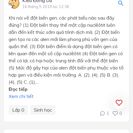
Kiều Đông Du
16 tháng 5 2019 lúc 12:36
Khi nói về đột biến gen, các phát biểu nào sau đây
đúng? (1) Đột biến thay thế một cặp nuclêôtit luôn
dẫn đến kết thúc sớm quá trình dịch mã. (2) Đột biến
gen tạo ra các alen mới làm phong phú vốn gen của
quần thể. (3) Đột biến điểm là dạng đột biến gen có
liên quan đến một số cặp nuclêôtit (4) Đột biến gen có
thể có lợi, có hại hoặc trung tính đối với thể đột biến.
(5) Mức độ gây hại của alen đột biến phụ thuộc vào tổ
hợp gen và điều kiện môi trường. A. (2), (4), (5) B. (3),
(4), (5) C. (1),...
Đọc tiếp
Xem chi tiết
Lớp 0
Sinh học
1
0