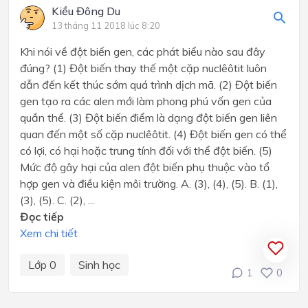
Kiều Đông Du
13 tháng 11 2018 lúc 8:20
Khi nói về đột biến gen, các phát biểu nào sau đây
đúng? (1) Đột biến thay thế một cặp nuclêôtit luôn
dẫn đến kết thúc sớm quá trình dịch mã. (2) Đột biến
gen tạo ra các alen mới làm phong phú vốn gen của
quần thể. (3) Đột biến điểm là dạng đột biến gen liên
quan đến một số cặp nuclêôtit. (4) Đột biến gen có thể
có lợi, có hại hoặc trung tính đối với thể đột biến. (5)
Mức độ gây hại của alen đột biến phụ thuộc vào tổ
hợp gen và điều kiện môi trường. A. (3), (4), (5). B. (1),
(3), (5). C. (2), ...
Đọc tiếp
Xem chi tiết
Lớp 0
Sinh học
1
0