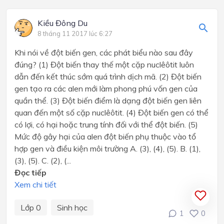
Kiều Đông Du
8 tháng 11 2017 lúc 6:27
Khi nói về đột biến gen, các phát biểu nào sau đây
đúng? (1) Đột biến thay thế một cặp nuclêôtit luôn
dẫn đến kết thúc sớm quá trình dịch mã. (2) Đột biến
gen tạo ra các alen mới làm phong phú vốn gen của
quần thể. (3) Đột biến điểm là dạng đột biến gen liên
quan đến một số cặp nuclêôtit. (4) Đột biến gen có thể
có lợi, có hại hoặc trung tính đối với thể đột biến. (5)
Mức độ gây hại của alen đột biến phụ thuộc vào tổ
hợp gen và điều kiện môi trường A. (3), (4), (5). B. (1),
(3), (5). C. (2), (...
Đọc tiếp
Xem chi tiết
Lớp 0
Sinh học
1
0