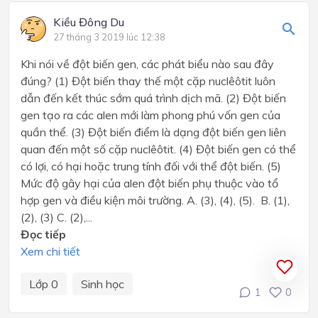
Kiều Đông Du
27 tháng 3 2019 lúc 12:38
Khi nói về đột biến gen, các phát biểu nào sau đây
đúng? (1) Đột biến thay thế một cặp nuclêôtit luôn
dẫn đến kết thúc sớm quá trình dịch mã. (2) Đột biến
gen tạo ra các alen mới làm phong phú vốn gen của
quần thể. (3) Đột biến điểm là dạng đột biến gen liên
quan đến một số cặp nuclêôtit. (4) Đột biến gen có thể
có lợi, có hại hoặc trung tính đối với thể đột biến. (5)
Mức độ gây hại của alen đột biến phụ thuộc vào tổ
hợp gen và điều kiện môi trường. A. (3), (4), (5). B. (1),
(2), (3) C. (2),...
Đọc tiếp
Xem chi tiết
Lớp 0
Sinh học
1
0