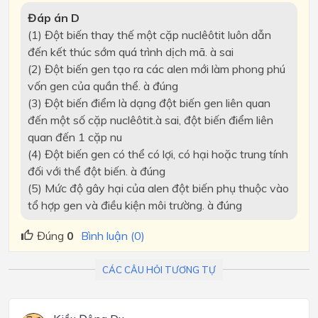
Đáp án D
(1) Đột biến thay thế một cặp nuclêôtit luôn dẫn
đến kết thúc sớm quá trình dịch mã.
à
sai
(2) Đột biến gen tạo ra các alen mới làm phong phú
vốn gen của quần thể.
à
đúng
(3) Đột biến điểm là dạng đột biến gen liên quan
đến một số cặp nuclêôtit.
à
sai, đột biến điểm liên
quan đến 1 cặp nu
(4) Đột biến gen có thể có lợi, có hại hoặc trung tính
đối với thể đột biến.
à
đúng
(5) Mức độ gây hại của alen đột biến phụ thuộc vào
tổ hợp gen và điều kiện môi trường.
à
đúng
Đúng
0
Bình luận (0)
CÁC CÂU HỎI TƯƠNG TỰ