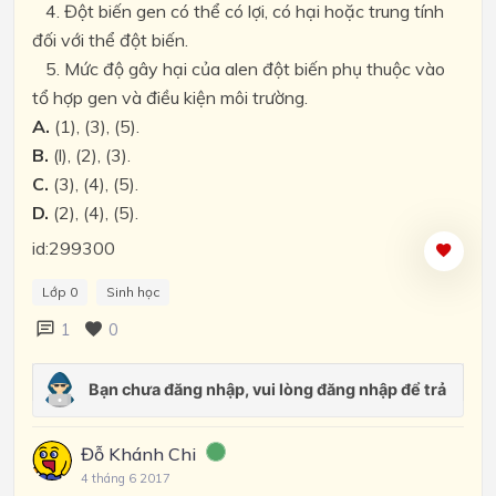
4. Đột biến gen có thể có lợi, có hại hoặc trung tính
đối với thể đột biến.
5. Mức độ gây hại của alen đột biến phụ thuộc vào
tổ hợp gen và điều kiện môi trường.
A.
(1), (3), (5).
B.
(l), (2), (3).
C.
(3), (4), (5).
D.
(2), (4), (5).
id:299300
Lớp 0
Sinh học
1
0
Đỗ Khánh Chi
4 tháng 6 2017