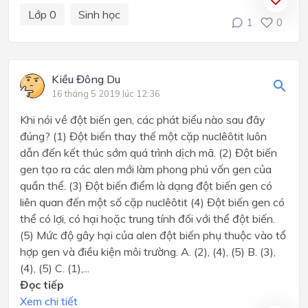
Lớp 0
Sinh học
1
0
Kiều Đông Du
16 tháng 5 2019 lúc 12:36
Khi nói về đột biến gen, các phát biểu nào sau đây
đúng? (1) Đột biến thay thế một cặp nuclêôtit luôn
dẫn đến kết thúc sớm quá trình dịch mã. (2) Đột biến
gen tạo ra các alen mới làm phong phú vốn gen của
quần thể. (3) Đột biến điểm là dạng đột biến gen có
liên quan đến một số cặp nuclêôtit (4) Đột biến gen có
thể có lợi, có hại hoặc trung tính đối với thể đột biến.
(5) Mức độ gây hại của alen đột biến phụ thuộc vào tổ
hợp gen và điều kiện môi trường. A. (2), (4), (5) B. (3),
(4), (5) C. (1),...
Đọc tiếp
Xem chi tiết