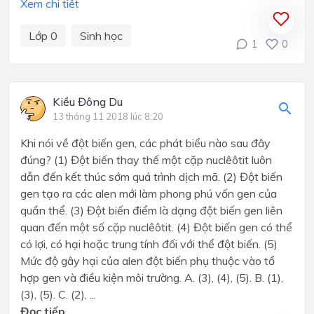
Xem chi tiết
Lớp 0
Sinh học
1
0
Kiều Đông Du
13 tháng 11 2018 lúc 8:20
Khi nói về đột biến gen, các phát biểu nào sau đây
đúng? (1) Đột biến thay thế một cặp nuclêôtit luôn
dẫn đến kết thúc sớm quá trình dịch mã. (2) Đột biến
gen tạo ra các alen mới làm phong phú vốn gen của
quần thể. (3) Đột biến điểm là dạng đột biến gen liên
quan đến một số cặp nuclêôtit. (4) Đột biến gen có thể
có lợi, có hại hoặc trung tính đối với thể đột biến. (5)
Mức độ gây hại của alen đột biến phụ thuộc vào tổ
hợp gen và điều kiện môi trường. A. (3), (4), (5). B. (1),
(3), (5). C. (2), ...
Đọc tiếp