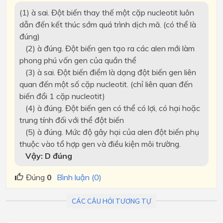
(1)
à
sai. Đột biến thay thế một cặp nucleotit luôn
dẫn đến kết thúc sớm quá trình dịch mã. (có thể là
đúng)
(2)
à
đúng. Đột biến gen tạo ra các alen mới làm
phong phú vốn gen của quần thể
(3)
à
sai. Đột biến điểm là dạng đột biến gen liên
quan đến một số cặp nucleotit. (chỉ liên quan đến
biến đổi 1 cặp nucleotit)
(4)
à
đúng. Đột biến gen có thể có lợi, có hại hoặc
trung tính đối với thể đột biến
(5)
à
đúng. Mức độ gây hại của alen đột biến phụ
thuộc vào tổ hợp gen và điều kiện môi trường.
Vậy: D đúng
Đúng
0
Bình luận (0)
CÁC CÂU HỎI TƯƠNG TỰ