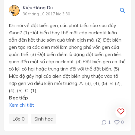
Kiều Đông Du
30 tháng 10 2017 lúc 3:30
Khi nói về đột biến gen, các phát biểu nào sau đây
đúng? (1) Đột biến thay thế một cặp nucleotit luôn
dẫn đến kết thúc sớm quá trình dịch mã. (2) Đột biến
gen tạo ra các alen mới làm phong phú vốn gen của
quần thể. (3) Đột biến điểm là dạng đột biến gen liên
quan đến một số cặp nucleotit. (4) Đột biến gen có thể
có lợi, có hại hoặc trung tính đối với thể đột biến. (5)
Mức độ gây hại của alen đột biến phụ thuộc vào tổ
hợp gen và điều kiện môi trường. A. (3), (4), (5). B. (2),
(4), (5). C. (1),...
Đọc tiếp
Xem chi tiết
Lớp 0
Sinh học
1
0