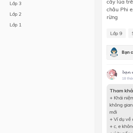
cây lúa tr
Lớp 3
châu Phi e
Lớp 4
Lớp 2
rừng
Lớp 3
Lớp 1
Lớp 2
Lớp 9
Lớp 1
𝓫𝓪̣
18 thá
Tham khả
+ Khái niệ
không gian
mới
+ Ví dụ về q
+ c, e khôn