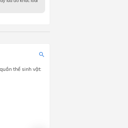
cây lúa đó khác loài
quần thể sinh vật: