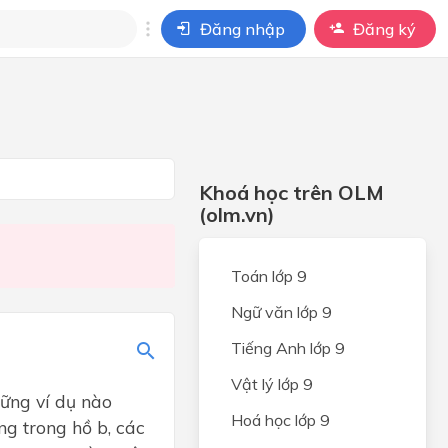
Đăng nhập
Đăng ký
i
ho câu hỏi của
BÀI HỌC
Khoá học trên OLM
(olm.vn)
Toán lớp 9
Ngữ văn lớp 9
Tiếng Anh lớp 9
Vật lý lớp 9
hững ví dụ nào
Hoá học lớp 9
ng trong hồ b, các