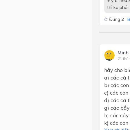
+ ý b: nếu 
thì ko phải
Đúng
2
B
Minh
21 thá
hãy cho bi
a) các cá 
b) các con
c) các con
d) các cá 
g) các bầy
h) các cây
k) các con