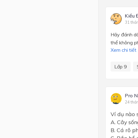
Kiều 
31 thá
Hãy đánh dấ
thể không ph
Xem chi tiết
Lớp 9
Pro 
24 thá
Ví dụ nào 
A. Cây sốn
B. Cá rô p