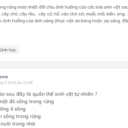
ng rừng mưa nhiệt đới chịu ảnh hưởng của các loài sinh vật sau:
cây chò, cây rêu, , cây cỏ, hổ, cáo chó sói, muỗi, mối, kiến, ong
eo ảnh hưởng của ánh sáng (thực vật ưa bóng hoặc ưa sáng, độ
Sinh học
ame
ng 3 2021 lúc 21:56
o sau đây là quần thể sinh vật tự nhiên ?
mặt đỏ sống trong rừng
sống ở sông
m sống trong rừng
nuôi trong nhà