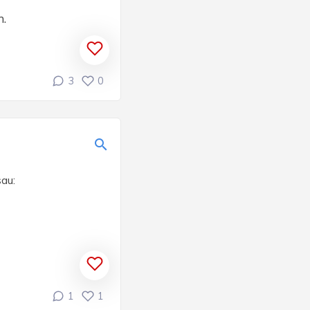
m.
3
0
sau:
1
1