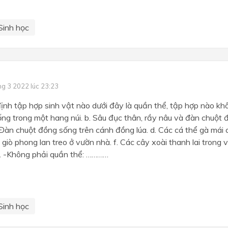
Sinh học
ng 3 2022 lúc 23:23
ịnh tập hợp sinh vật nào dưới đây là quần thể, tập hợp nào khô
ống trong một hang núi. b. Sâu đục thân, rầy nâu và đàn chuột
. Đàn chuột đồng sống trên cánh đồng lúa. d. Các cá thể gà mái 
c giò phong lan treo ở vườn nhà. f. Các cây xoài thanh lai trong 
-Không phải quần thể: …………
Sinh học