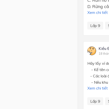
C. Rắn hổ 
D. Rừng câ
Xem chi tiết
Lớp 9
Kiều 
18 thá
Hãy lấy ví d
- Kể tên các
- Các loài đ
- Nêu khu v
Xem chi tiết
Lớp 9