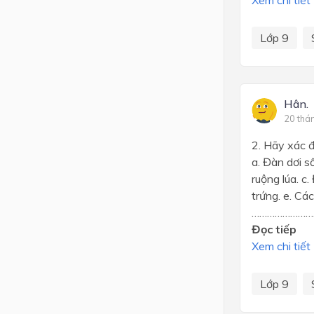
Xem chi tiết
Lớp 9
Hân.
20 thá
2. Hãy xác đ
a. Đàn dơi s
ruộng lúa. c
trứng. e. Cá
……………………. 
Đọc tiếp
Xem chi tiết
Lớp 9