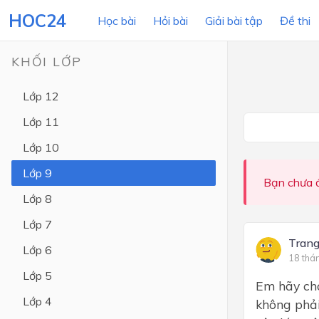
HOC24
Học bài
Hỏi bài
Giải bài tập
Đề thi
KHỐI LỚP
Lớp 12
LỚP HỌC
MÔN
Lớp 11
Lớp 12
Lớp 10
Lớp 11
Lớp 9
Bạn chưa đ
Lớp 10
Lớp 8
Lớp 9
Lớp 7
Lớp 8
Tran
Lớp 6
18 thá
Lớp 7
Lớp 5
Em hãy cho
Lớp 6
Lớp 4
không phải
Lớp 5