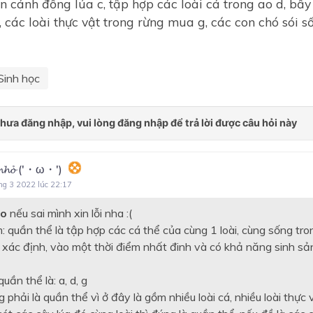
ên cánh đồng lúa c, tập hợp các loài cá trong ao d, bầ
, các loài thực vật trong rừng mua g, các con chó sói 
Sinh học
 𝓷𝓱𝓸̉ ('・ω・')
ng 3 2022 lúc 22:17
o
nếu sai mình xin lỗi nha :(
m: quần thể là tập hợp các cá thể của cùng 1 loài, cùng sống t
 xác định, vào một thời điểm nhất đinh và có khả năng sinh sả
uần thể là: a, d, g
g phải là quần thể vì ở đây là gồm nhiều loài cá, nhiều loài thực