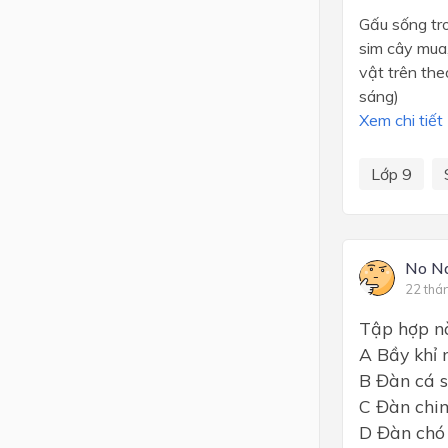
Gấu sống tro
sim cây mua, 
vật trên th
sáng)
Xem chi tiết
Lớp 9
No N
22 thá
Tập hợp nà
A Bầy khỉ 
B Đàn cá 
C Đàn chi
D Đàn chó 