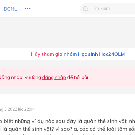
ĐGNL
Tìm kiếm câu trả lờ
Tìm kiếm câu trả lời c
 HỌC
CHỦ ĐỀ / CHƯƠNG
bạn
Hãy tham gia
nhóm Học sinh Hoc24OLM
ăng nhập. Vui lòng
đăng nhập
để hỏi bài
g
ng 3 2022 lúc 22:04
 biết những ví dụ nào sau đây là quần thể sinh vật, n
 là quần thể sinh vật? vì sao? a, các cá thể loài tôm số