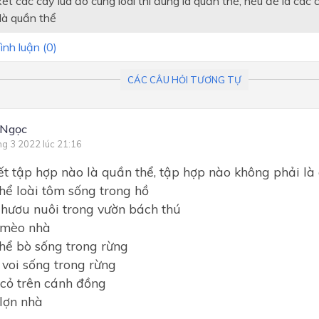
xét các cây lúa đó cùng loài thì đúng là quần thể, nếu đề là các 
 là quần thể
ình luận (
0
)
CÁC CÂU HỎI TƯƠNG TỰ
 Ngọc
ng 3 2022 lúc 21:16
ết tập hợp nào là quần thể, tập hợp nào không phải là 
thể loài tôm sống trong hồ
 hươu nuôi trong vườn bách thú
 mèo nhà
thể bò sống trong rừng
 voi sống trong rừng
 cỏ trên cánh đồng
 lợn nhà