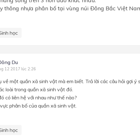
mang sống trên 3 hòn đảo khác nhau.
y thông nhựa phân bố tại vùng núi Đông Bắc Việt Na
Sinh học
Đông Du
ng 12 2017 lúc 2:26
ụ về một quần xã sinh vật mà em biết. Trả lời các câu hỏi gợi ý 
 loài trong quần xã sinh vật đó.
ó có liên hệ với nhau như thế nào?
ực phân bố của quần xã sinh vật.
Sinh học