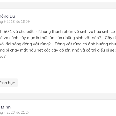
Đông Du
ng 9 2018 lúc 16:09
h 50.1 và cho biết: - Những thành phần vô sinh và hữu sinh có 
 Lá và cành cây mục là thức ăn của những sinh vật nào? - Cây 
với đời sống động vật rừng? - Động vật rừng có ảnh hưởng như 
ng bị cháy mất hầu hết các cây gỗ lớn, nhỏ và cỏ thì điểu gì sẽ x
ao?
Sinh học
 Minh
ng 4 2023 lúc 21:24