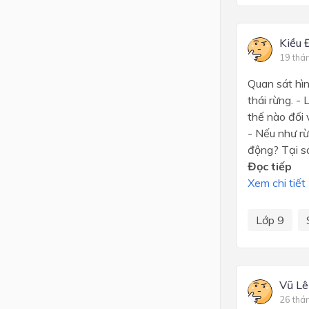
Kiều 
19 thá
Quan sát hìn
thái rừng. -
thế nào đối 
- Nếu như rừ
động? Tại s
Đọc tiếp
Xem chi tiết
Lớp 9
Vũ Lê
26 thá