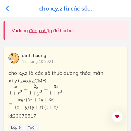
cho x,y,z là các số...
Vui lòng
đăng nhập
để hỏi bài
dinh huong
12 tháng 10 2021
cho x,y,z là các số thực dương thỏa mãn
x+y+z=xyz.CMR
x
1
+
x
2
+
2
y
1
+
y
2
+
3
z
1
+
z
2
=
x
y
z
(
5
x
+
4
y
+
3
z
)
(
x
+
y
)
(
y
+
z
)
(
z
+
x
2
3
y
x
z
+
+
2
2
2
1
+
1
+
1
+
x
z
y
(
5
+
4
+
3
)
x
y
z
x
y
z
=
(
+
)
(
+
)
(
+
)
x
y
y
z
z
x
id:23078517
Lớp 9
Toán