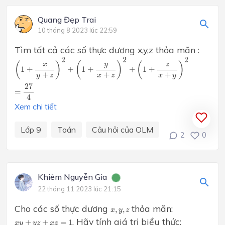
Quang Đẹp Trai
10 tháng 8 2023 lúc 22:59
Tìm tất cả các số thực dương x,y,z thỏa mãn :
(
1
+
x
y
+
z
)
2
+
(
1
+
y
x
+
z
)
2
+
(
1
+
z
x
+
y
)
2
=
27
4
2
2
2
(
)
(
)
(
)
y
x
z
1
+
+
1
+
+
1
+
+
+
+
x
z
y
z
x
y
27
=
4
Xem chi tiết
Lớp 9
Toán
Câu hỏi của OLM
2
0
Khiêm Nguyễn Gia
22 tháng 11 2023 lúc 21:15
Cho các số thực dương
thỏa mãn:
x
,
y
,
z
,
,
x
y
z
x
y
+
y
z
+
x
z
=
1
. Hãy tính giá trị biểu thức:
+
+
=
1
x
y
y
z
x
z