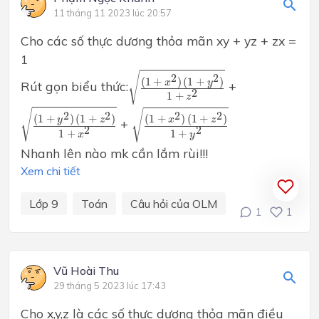
11 tháng 11 2023 lúc 20:57
Cho các số thực dương thỏa mãn xy + yz + zx =
1
(
1
+
x
2
)
(
1
+
y
2
)
1
+
z
2
√
2
2
(
1
+
)
(
1
+
)
x
y
Rút gọn biểu thức:
+
2
1
+
z
(
1
+
y
2
)
(
1
+
z
2
)
1
+
x
2
(
1
+
x
2
)
(
1
+
z
2
)
1
+
y
2
√
√
2
2
2
2
(
1
+
)
(
1
+
)
(
1
+
)
(
1
+
)
y
z
x
z
+
2
2
1
+
1
+
x
y
Nhanh lên nào mk cần lắm rùi!!!
Xem chi tiết
Lớp 9
Toán
Câu hỏi của OLM
1
1
Vũ Hoài Thu
29 tháng 5 2023 lúc 17:43
Cho x,y,z là các số thực dương thỏa mãn điều