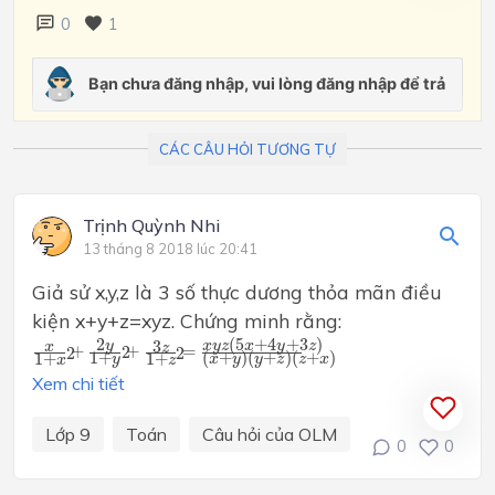
0
1
CÁC CÂU HỎI TƯƠNG TỰ
Trịnh Quỳnh Nhi
13 tháng 8 2018 lúc 20:41
Giả sử x,y,z là 3 số thực dương thỏa mãn điều
kiện x+y+z=xyz. Chứng minh rằng:
x
1
+
x
2
+
2
y
1
+
y
2
+
3
z
1
+
z
2
=
x
y
z
(
5
x
+
4
y
+
3
z
)
(
x
+
y
)
(
y
+
z
)
(
z
+
x
(
5
+
4
+
3
)
2
3
x
y
z
x
y
z
y
x
z
+
+
=
2
2
2
(
+
)
(
+
)
(
+
)
1
+
1
+
1
+
x
y
y
z
z
x
y
x
z
Xem chi tiết
Lớp 9
Toán
Câu hỏi của OLM
0
0