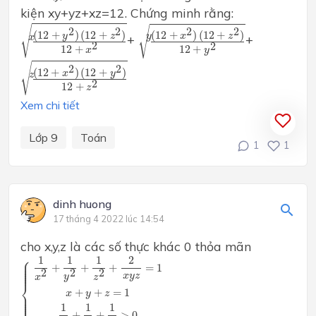
kiện xy+yz+xz=12. Chứng minh rằng:
(
12
+
y
2
)
(
12
+
z
2
)
12
+
x
2
x
(
12
+
x
2
)
(
12
+
z
2
)
12
+
y
2
y
√
√
2
2
2
2
(
12
+
)
(
12
+
)
(
12
+
)
(
12
+
)
y
z
x
z
y
+
+
x
2
2
12
+
12
+
x
y
(
12
+
x
2
)
(
12
+
y
2
)
12
+
z
2
z
√
2
2
(
12
+
)
(
12
+
)
x
y
z
2
12
+
z
Xem chi tiết
Lớp 9
Toán
1
1
dinh huong
17 tháng 4 2022 lúc 14:54
cho x,y,z là các số thực khác 0 thỏa mãn
{
1
x
2
+
1
y
2
+
1
z
2
+
2
x
y
z
=
1
x
+
y
+
z
=
1
1
x
+
1
y
+
1
z
>
0
⎧
1
1
1
2
⎪

⎪

⎪

+
+
+
=
1
⎪

⎪

⎪
2
2
2
x
y
z
y
x
z
⎨
+
+
=
1
x
y
z
⎪

⎪

⎪

⎪

⎪

⎩
1
1
1
+
+
>
0