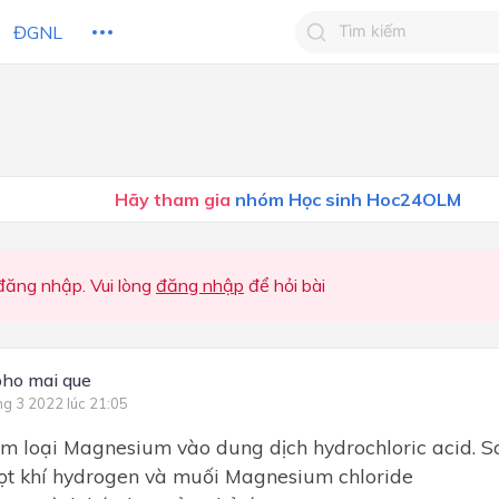
ĐGNL
Tìm kiếm câu trả lờ
Tìm kiếm câu trả lời c
 HỌC
CHỦ ĐỀ / CHƯƠNG
bạn
Hãy tham gia
nhóm Học sinh Hoc24OLM
ăng nhập. Vui lòng
đăng nhập
để hỏi bài
pho mai que
ng 3 2022 lúc 21:05
im loại Magnesium vào dung dịch hydrochloric acid. 
ọt khí hydrogen và muối Magnesium chloride