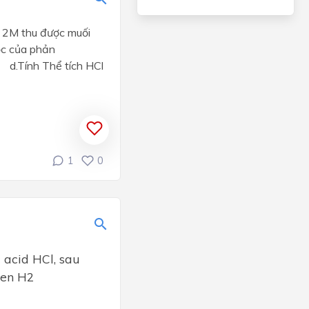
l 2M thu được muối
ọc của phản
. d.Tính Thể tích HCl
1
0
 acid HCl, sau
gen H2