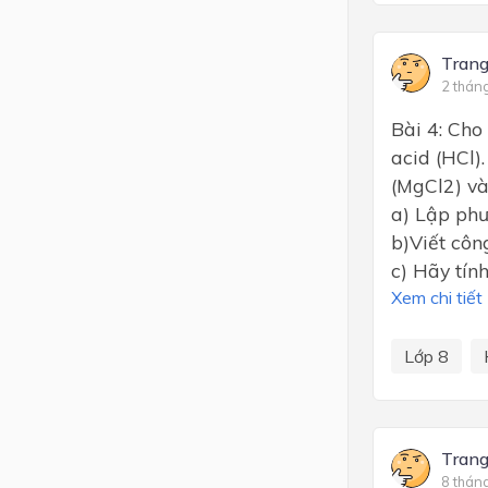
Tran
2 thán
Bài 4: Ch
acid (HCl)
(MgCl2) và
a) Lập phư
b)Viết côn
c) Hãy tín
Xem chi tiết
Lớp 8
Tran
8 thán