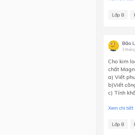
Lớp 8
Bảo 
3 thán
Cho kim lo
chất Magne
a) Viết ph
b)Viết côn
c) Tính kh
Xem chi tiết
Lớp 8