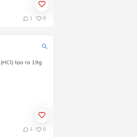
1
0
(HCl) tạo ra 19g
2
0