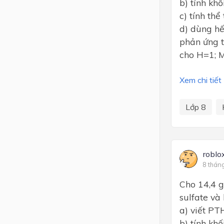
b) tính kh
c) tính thể
d) dùng hế
phản ứng 
cho H=1; 
Xem chi tiết
Lớp 8
roblo
8 thán
Cho 14,4 
sulfate và
a) viết P
b) tính kh