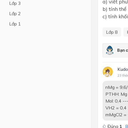
a) viết ph
Lớp 3
b) tính thể
Lớp 4
Lớp 2
c) tính kh
Lớp 3
Lớp 1
Lớp 2
Lớp 8
Lớp 1
Kudo
23 thá
nMg = 9,6/
PTHH: Mg 
Mol: 0,4 --
VH2 = 0,4 .
mMgCl2 = 0
Đúng
1
B