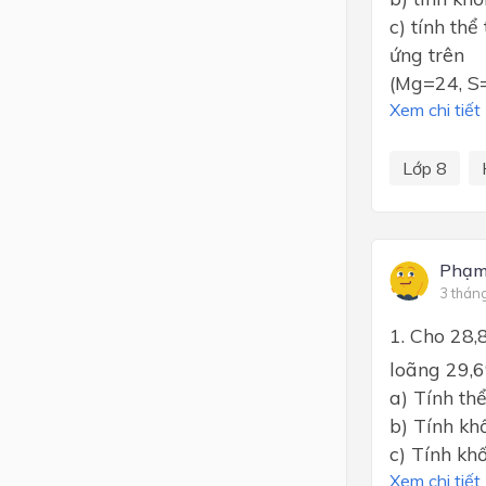
c) tính th
ứng trên
(Mg=24, S
Xem chi tiết
Lớp 8
Phạm
3 thán
1. Cho 28,
loãng 29,
a) Tính th
b) Tính kh
c) Tính kh
Xem chi tiết