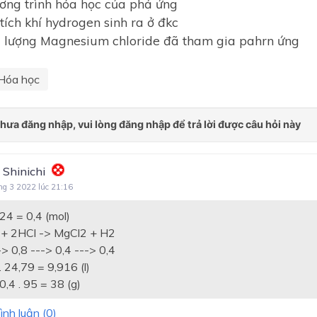
ương trình hóa học của phả ứng
 tích khí hydrogen sinh ra ở đkc
ối lượng Magnesium chloride đã tham gia pahrn ứng
Hóa học
 Shinichi
ng 3 2022 lúc 21:16
24 = 0,4 (mol)
+ 2HCl -> MgCl2 + H2
-> 0,8 ---> 0,4 ---> 0,4
 24,79 = 9,916 (l)
,4 . 95 = 38 (g)
ình luận (
0
)