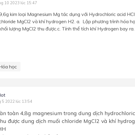
ng 10 2023 lúc 15:47
9,6g kim loại Magnesium Mg tác dụng với Hydrochloric acid HC
hloride MgCl2 và khí hydrogen H2. a. Lập phương trình hóa h
khối lượng MgCl2 thu được.c. Tính thể tích khí Hydrogen bay ra
Hóa học
Bot
g 5 2022 lúc 13:54
àn toàn 4,8g magnesium trong dung dịch hydrochloric
hu được dung dịch muối chloride MgCl2 và khí hydro
THH