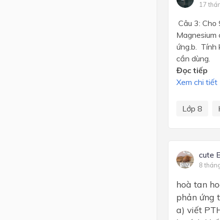
17 thá
Câu 3: Cho 
Magnesium c
ứng.b. Tính 
cần dùng.
Đọc tiếp
Xem chi tiết
Lớp 8
cute 
8 thán
hoà tan ho
phản ứng t
a) viết P