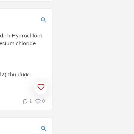
dịch Hydrochloric
esium chloride
2) thu được.
1
0