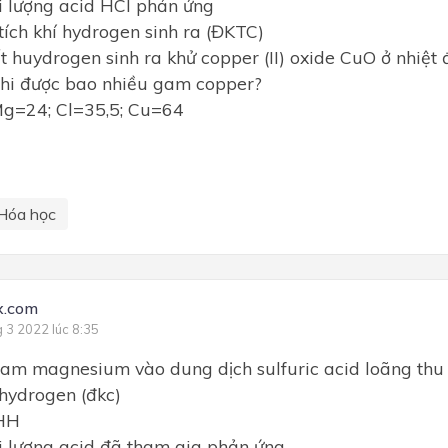
ối lượng acid HCl phản ứng
 tích khí hydrogen sinh ra (ĐKTC)
t huydrogen sinh ra khử copper (II) oxide CuO ở nhiệt đ
thi được bao nhiều gam copper?
Mg=24; Cl=35,5; Cu=64
Hóa học
x.com
g 3 2022 lúc 8:35
gam magnesium vào dung dịch sulfuric acid loãng th
 hydrogen (đkc)
THH
ối lượng acid đã tham gia phản ứng