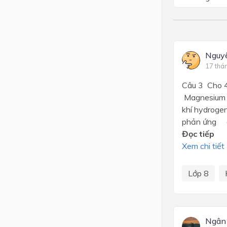
Nguy
17 thá
Câu 3 Cho 4
Magnesium c
khí hydroge
phản ứng d.
Đọc tiếp
Xem chi tiết
Lớp 8
Ngân