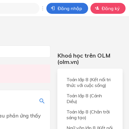
Đăng nhập
Đăng ký
i
ho câu hỏi của
BÀI HỌC
Khoá học trên OLM
(olm.vn)
Toán lớp 8 (Kết nối tri
thức với cuộc sống)
Toán lớp 8 (Cánh
Diều)
Toán lớp 8 (Chân trời
Sau phản ứng thấy
sáng tạo)
Ngữ văn lớp 8 (Kết nối