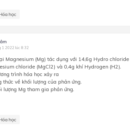
Hóa học
Lâm
g 1 2022 lúc 8:32
ại Magnesium (Mg) tác dụng với 14,6g Hydro chloride 
sium chloride (MgCl2) và 0,4g khí Hydrogen (H2).
ương trình hóa học xảy ra
g thức về khối lượng của phản ứng.
ối lượng Mg tham gia phản ứng.
Hóa học