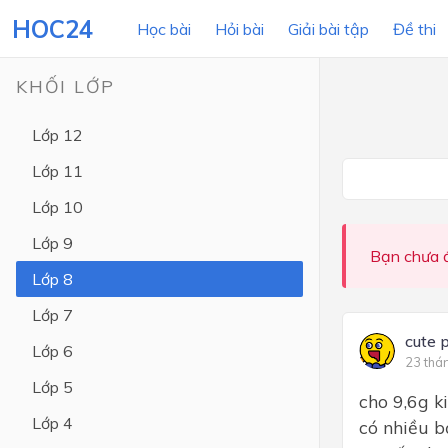
HOC24
Học bài
Hỏi bài
Giải bài tập
Đề thi
KHỐI LỚP
Lớp 12
LỚP HỌC
MÔN
Lớp 11
Lớp 12
Lớp 10
Lớp 11
Lớp 9
Bạn chưa đ
Lớp 10
Lớp 8
Lớp 9
Lớp 7
Lớp 8
cute 
Lớp 6
23 thá
Lớp 7
Lớp 5
cho 9,6g k
Lớp 6
Lớp 4
có nhiều b
Lớp 5