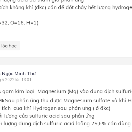
ể tích không khí (đkc) cần để đốt cháy hết lượng hydrog
=32, O=16, H=1)
Hóa học
 Ngọc Minh Thư
g 5 2022 lúc 13:01
8 gam kim loại Magnesium (Mg) vào dung dịch sulfur
6%.Sau phản ứng thu được Magnesium sulfate và khí H
ể tích của khí Hydrogen sau phản ứng ( ở đkc)
ối lượng của sulfuric acid sau phản ứng
ối lượng dung dịch sulfuric acid loãng 29,6% cần dùn