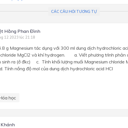
CÁC CÂU HỎI TƯƠNG TỰ
ệt Hằng Phan Đình
ng 12 2023 lúc 21:18
.8 g Magnesium tác dụng với 300 ml dung dịch hydrochloric ac
hloride MgCl2 và khí hydrogen. a. Viết phương trình phản 
n sinh ra (ở đkc) c. Tính khối lượng muối Magnesium chloride
 Tính nồng độ mol của dung dịch hydrochloric acid HCl
Hóa học
 Khánh