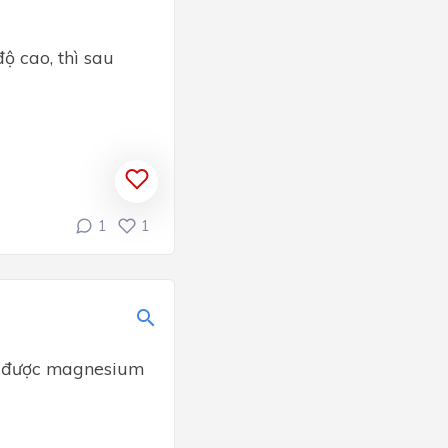
ộ cao, thì sau
1
1
u được magnesium