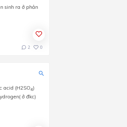
en sinh ra ở phản
2
0
ic acid (H2SO
)
4
ydrogen( ở đkc)
g