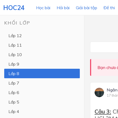
HOC24
Học bài
Hỏi bài
Giải bài tập
Đề thi
KHỐI LỚP
Lớp 12
LỚP HỌC
MÔN
Lớp 11
Lớp 12
Lớp 10
Lớp 11
Lớp 9
Bạn chưa đ
Lớp 10
Lớp 8
Lớp 9
Lớp 7
Lớp 8
Ngân
Lớp 6
17 thá
Lớp 7
Lớp 5
Lớp 6
Câu 3:
C
Lớp 4
Lớp 5