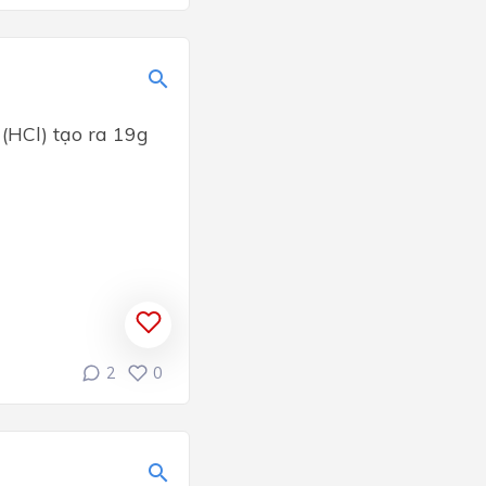
(HCl) tạo ra 19g
2
0