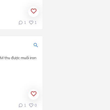
1
1
5M thu được muối iron
1
0