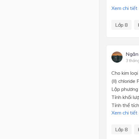
Xem chi tiết
Lớp 8
Ngân
3 thán
Cho kim loại
(II) chlorid
Lập phương 
Tính khối lư
Tính thể tíc
Xem chi tiết
Lớp 8