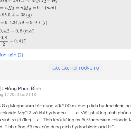
+
2
→
+
2
2
M
g
H
C
l
M
g
C
l
H
=
=
=
0
,
4
(
)
n
n
m
o
l
2
H
M
g
=
95.0
,
4
=
38
(
)
g
=
0
,
4.24
,
79
=
9
,
916
(
)
l
0
,
4.2
=
0
,
8
(
)
m
o
l
0
,
8
=
0
,
4
(
)
l
2
ình luận (
2
)
CÁC CÂU HỎI TƯƠNG TỰ
ệt Hằng Phan Đình
ng 12 2023 lúc 21:18
.8 g Magnesium tác dụng với 300 ml dung dịch hydrochloric ac
hloride MgCl2 và khí hydrogen. a. Viết phương trình phản 
n sinh ra (ở đkc) c. Tính khối lượng muối Magnesium chloride
 Tính nồng độ mol của dung dịch hydrochloric acid HCl