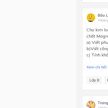
Bảo 
3 thán
Cho kim lo
chất Magne
a) Viết ph
b)Viết côn
c) Tính kh
Xem chi tiết
Lớp 8
Tran
2 thán