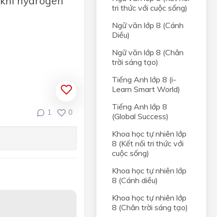
khí hydrogen
tri thức với cuộc sống)
Ngữ văn lớp 8 (Cánh
Diều)
Ngữ văn lớp 8 (Chân
trời sáng tạo)
Tiếng Anh lớp 8 (i-
Learn Smart World)
Tiếng Anh lớp 8
1
0
(Global Success)
Khoa học tự nhiên lớp
8 (Kết nối tri thức với
cuộc sống)
Khoa học tự nhiên lớp
8 (Cánh diều)
g
=
0
,
4
(
m
o
l
)
m
M
g
C
l
2
=
95.0
,
4
=
38
(
g
)
b
,
V
H
2
(
đ
k
c
)
=
0
,
4.24
,
79
=
9
,
916
Khoa học tự nhiên lớp
8 (Chân trời sáng tạo)