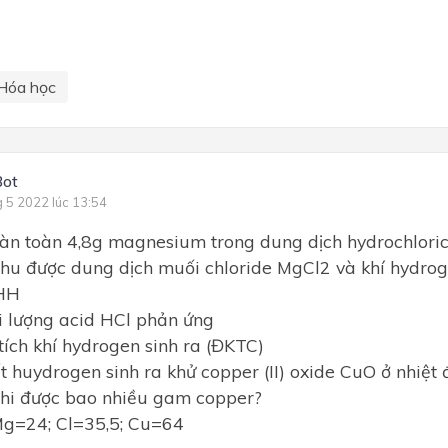
Hóa học
Bot
g 5 2022 lúc 13:54
àn toàn 4,8g magnesium trong dung dịch hydrochloric
hu được dung dịch muối chloride MgCl2 và khí hydro
THH
ối lượng acid HCl phản ứng
 tích khí hydrogen sinh ra (ĐKTC)
t huydrogen sinh ra khử copper (II) oxide CuO ở nhiệt đ
thi được bao nhiều gam copper?
Mg=24; Cl=35,5; Cu=64