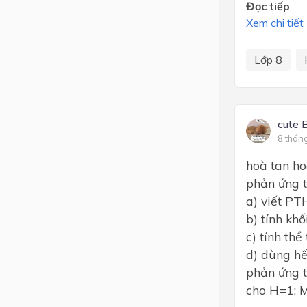
Đọc tiếp
Xem chi tiết
Lớp 8
cute 
8 thán
hoà tan ho
phản ứng t
a) viết P
b) tính kh
c) tính thể
d) dùng hế
phản ứng 
cho H=1; 