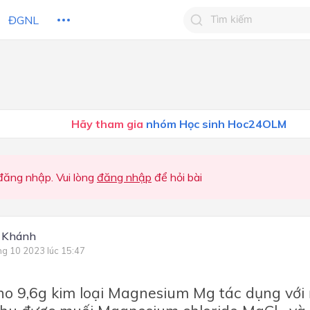
ĐGNL
Tìm kiếm câu trả lờ
Tìm kiếm câu trả lời c
 HỌC
CHỦ ĐỀ / CHƯƠNG
bạn
Hãy tham gia
nhóm Học sinh Hoc24OLM
ăng nhập. Vui lòng
đăng nhập
để hỏi bài
 Khánh
ng 10 2023 lúc 15:47
ho 9,6g kim lo
ạ
i Magnesium Mg t
á
c d
ụ
ng v
ớ
i