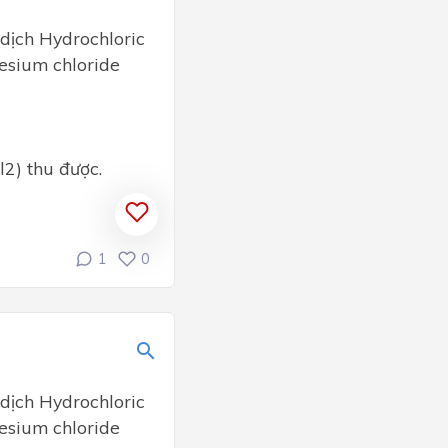
dịch Hydrochloric
esium chloride
2) thu được.
1
0
dịch Hydrochloric
esium chloride