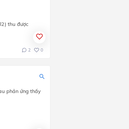
l2) thu được
2
0
Sau phản ứng thấy