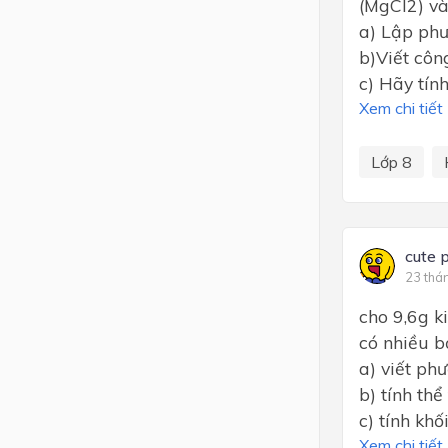
(MgCl2) và
a) Lập phư
b)Viết côn
c) Hãy tín
Xem chi tiết
Lớp 8
cute 
23 thá
cho 9,6g k
có nhiều b
a) viết ph
b) tính thể
c) tính kh
Xem chi tiết