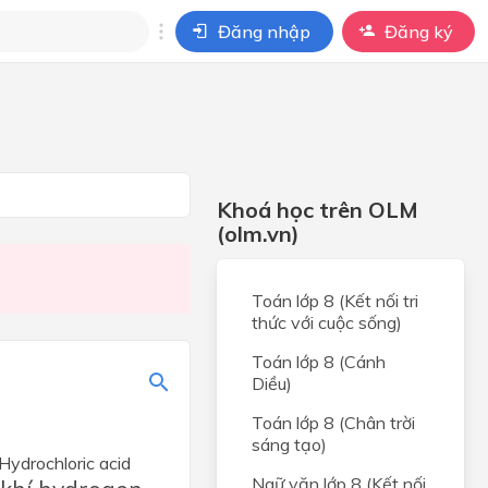
Đăng nhập
Đăng ký
i
ho câu hỏi của
BÀI HỌC
Khoá học trên OLM
(olm.vn)
Toán lớp 8 (Kết nối tri
thức với cuộc sống)
Toán lớp 8 (Cánh
Diều)
Toán lớp 8 (Chân trời
sáng tạo)
Hydrochloric acid
Ngữ văn lớp 8 (Kết nối