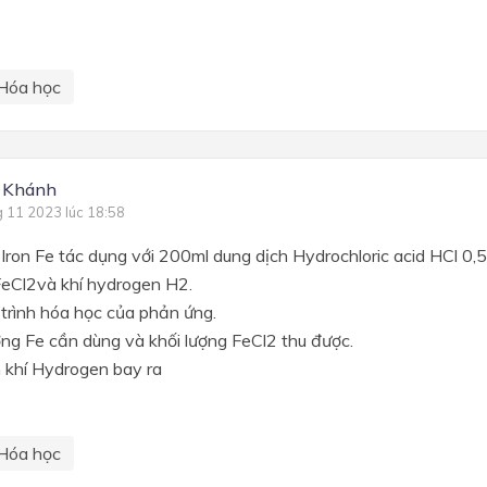
Hóa học
 Khánh
g 11 2023 lúc 18:58
 Iron Fe tác dụng với 200ml dung dịch Hydrochloric acid HCl 0,
e FeCl2và khí hydrogen H2.
trình hóa học của phản ứng.
ợng Fe cần dùng và khối lượng FeCl2 thu được.
h khí Hydrogen bay ra
Hóa học