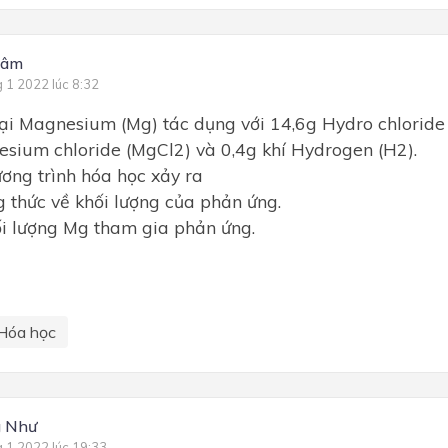
Lâm
g 1 2022 lúc 8:32
ại Magnesium (Mg) tác dụng với 14,6g Hydro chloride 
sium chloride (MgCl2) và 0,4g khí Hydrogen (H2).
ương trình hóa học xảy ra
g thức về khối lượng của phản ứng.
ối lượng Mg tham gia phản ứng.
Hóa học
g Như
g 1 2022 lúc 19:33