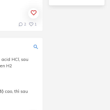
2
1
 acid HCl, sau
gen H2
ộ cao, thì sau