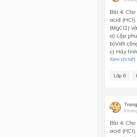
Bài 4: Ch
acid (HCl)
(MgCl2) và
a) Lập phư
b)Viết côn
c) Hãy tín
Xem chi tiết
Lớp 8
Tran
8 thán
Bài 4: Ch
acid (HCl)