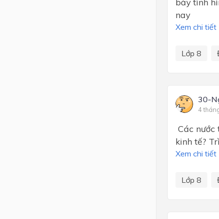
bày tình h
nay
Xem chi tiết
Lớp 8
30-N
4 thán
Các nước t
kinh tế? Tr
Xem chi tiết
Lớp 8