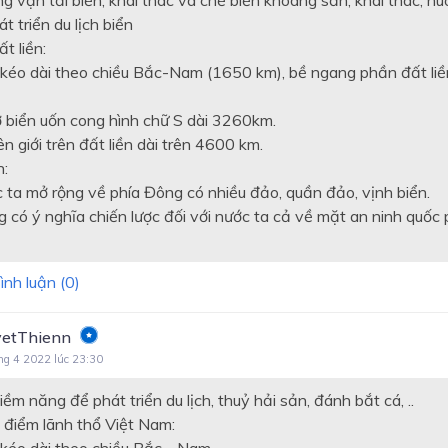
g vận tải biển; khai thác và chế biến khoáng sản; khai thác, nu
át triển du lịch biển
t liền:
 kéo dài theo chiều Bắc-Nam (1650 km), bề ngang phần đất li
 biển uốn cong hình chữ S dài 3260km.
n giới trên đất liền dài trên 4600 km.
n:
c ta mở rộng về phía Đông có nhiều đảo, quần đảo, vịnh biển.
 có ý nghĩa chiến lược đối với nước ta cả về mặt an ninh quốc 
ình luận (
0
)
etThienn
ng 4 2022 lúc 23:30
iềm năng để phát triển du lịch, thuỷ hải sản, đánh bắt cá, ..
 điểm lãnh thổ Việt Nam:
 kéo dài theo chiều Bắc - Nam