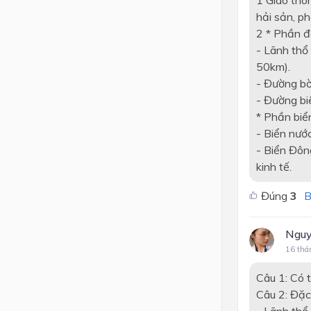
1 Giao thôn
hải sản, ph
2 * Phần đấ
- Lãnh thổ
50km).
- Đường bờ
- Đường biê
* Phần biể
- Biển nướ
- Biển Đông
kinh tế.
Đúng
3
B
Nguy
16 thá
Câu 1: Có t
Câu 2: Đặc
- Lãnh thổ