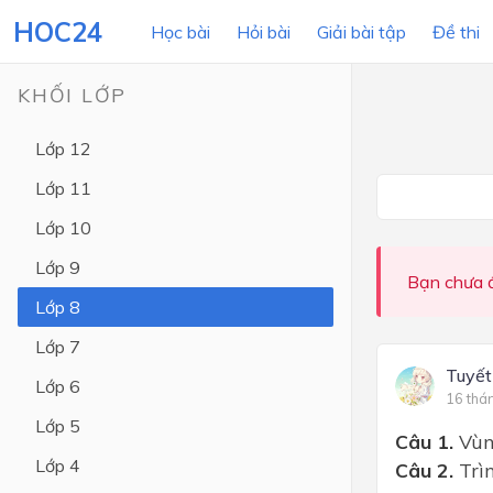
HOC24
Học bài
Hỏi bài
Giải bài tập
Đề thi
KHỐI LỚP
Lớp 12
LỚP HỌC
MÔN
Lớp 11
Lớp 12
Lớp 10
Lớp 11
Lớp 9
Bạn chưa đ
Lớp 10
Lớp 8
Lớp 9
Lớp 7
Lớp 8
Tuyết
Lớp 6
16 thá
Lớp 7
Lớp 5
Câu 1.
Vùng
Lớp 6
Lớp 4
Câu 2.
Trì
Lớp 5