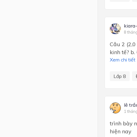
kiara
8 thán
Câu 2 (2,0
kinh tế? b
Xem chi tiết
Lớp 8
lê tr
1 thán
trình bày 
hiện nay