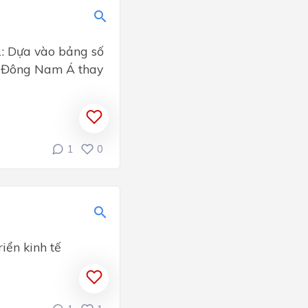
: Dựa vào bảng số
ớc Đông Nam Á thay
1
0
riển kinh tế