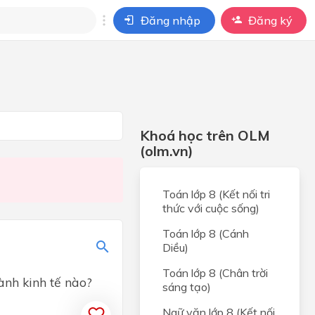
Đăng nhập
Đăng ký
i
ho câu hỏi của
BÀI HỌC
Khoá học trên OLM
(olm.vn)
Toán lớp 8 (Kết nối tri
thức với cuộc sống)
Toán lớp 8 (Cánh
Diều)
Toán lớp 8 (Chân trời
ành kinh tế nào?
sáng tạo)
Ngữ văn lớp 8 (Kết nối