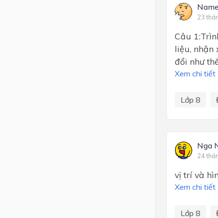
Name
23 thá
Câu 1:Trì
liệu, nhận
đổi như th
Xem chi tiết
Lớp 8
Nga 
24 thá
vị trí và h
Xem chi tiết
Lớp 8