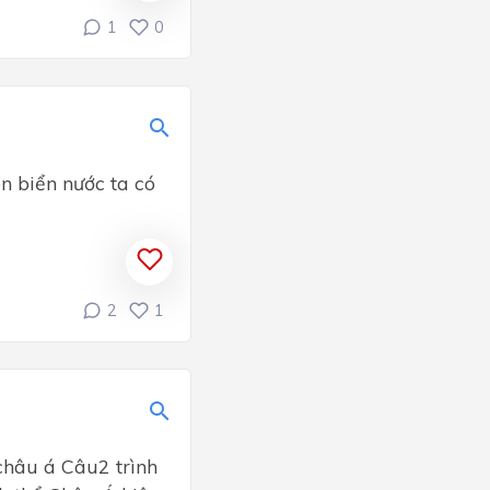
1
0
n biển nước ta có
2
1
châu á Câu2 trình