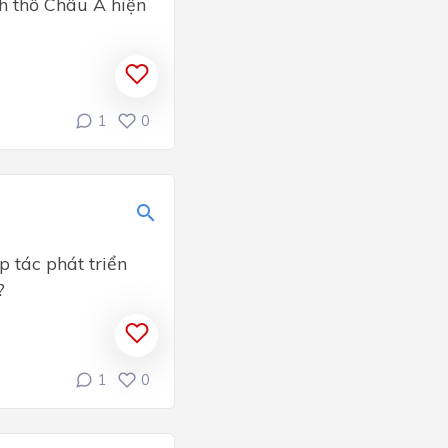
nh thổ Châu Á hiện
1
0
 tác phát triển
?
1
0