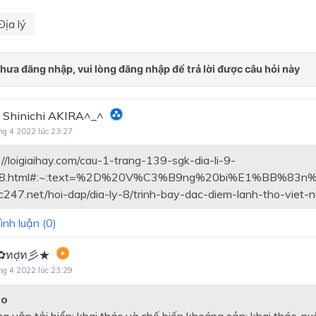
Địa lý
 Shinichi AKIRA^_^
ng 4 2022 lúc 23:27
://loigiaihay.com/cau-1-trang-139-sgk-dia-li-9-
98.html#:~:text=%2D%20V%C3%B9ng%20bi%E1%BB%8
oc247.net/hoi-dap/dia-ly-8/trinh-bay-dac-diem-lanh-tho-viet
ình luận (
0
)
✿ทợท彡★
ng 4 2022 lúc 23:29
ảo