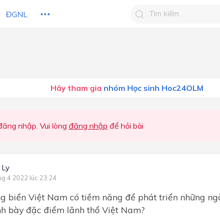
ĐGNL
Tìm kiếm câu trả lờ
Tìm kiếm câu trả lời c
 HỌC
CHỦ ĐỀ / CHƯƠNG
bạn
Hãy tham gia
nhóm Học sinh Hoc24OLM
ăng nhập. Vui lòng
đăng nhập
để hỏi bài
 Ly
ng 4 2022 lúc 23:24
 biển Việt Nam có tiềm năng để phát triển những ng
nh bày đặc điểm lãnh thổ Việt Nam?