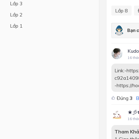
Lớp 3
Lớp 8
Lớp 4
Lớp 2
Lớp 3
Lớp 1
Lớp 2
Lớp 1
Kudo
16 thá
Link:-https
c92a140
-https://h
Đúng
3
B
★彡
16 thá
Tham Kh