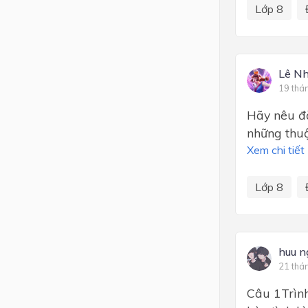
Lớp 8
Lê Nh
19 thá
Hãy nêu đặ
những thuậ
Xem chi tiết
Lớp 8
huu n
21 thá
Câu 1Trình