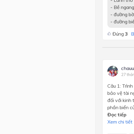
- Bề ngang
- đường bờ
- đường biê
Đúng
3
B
chauu
27 thá
Câu 1: Trình
bảo vệ tài n
đối với kinh
phần biển c
Đọc tiếp
Xem chi tiết