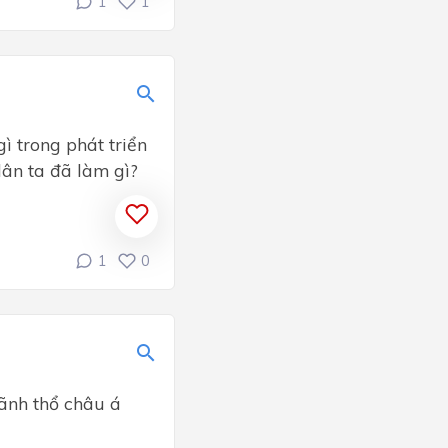
1
1
ì trong phát triển
dân ta đã làm gì?
1
0
lãnh thổ châu á