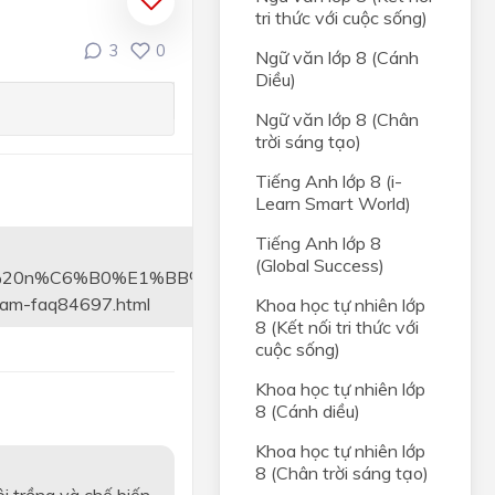
tri thức với cuộc sống)
3
0
Ngữ văn lớp 8 (Cánh
Diều)
Ngữ văn lớp 8 (Chân
trời sáng tạo)
Tiếng Anh lớp 8 (i-
Learn Smart World)
Tiếng Anh lớp 8
(Global Success)
3n%20n%C6%B0%E1%BB%9Bc%20ta%20gi%C3%A0u,giao
-nam-faq84697.html
Khoa học tự nhiên lớp
8 (Kết nối tri thức với
cuộc sống)
Khoa học tự nhiên lớp
8 (Cánh diều)
Khoa học tự nhiên lớp
8 (Chân trời sáng tạo)