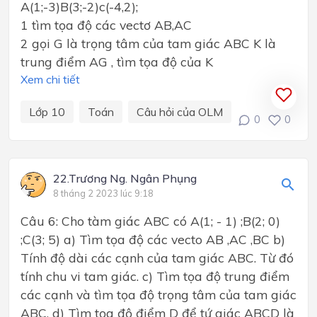
A(1;-3)B(3;-2)c(-4,2);
1 tìm tọa độ các vectơ AB,AC
2 gọi G là trọng tâm của tam giác ABC K là
trung điểm AG , tìm tọa độ của K
Xem chi tiết
Lớp 10
Toán
Câu hỏi của OLM
0
0
22.Trương Ng. Ngân Phụng
8 tháng 2 2023 lúc 9:18
Câu 6: Cho tàm giác ABC có A(1; - 1) ;B(2; 0)
;C(3; 5) a) Tìm tọa độ các vecto AB ,AC ,BC b)
Tính độ dài các cạnh của tam giác ABC. Từ đó
tính chu vi tam giác. c) Tìm tọa độ trung điểm
các cạnh và tìm tọa độ trọng tâm của tam giác
ABC. d) Tìm tọa độ điểm D để tứ giác ABCD là