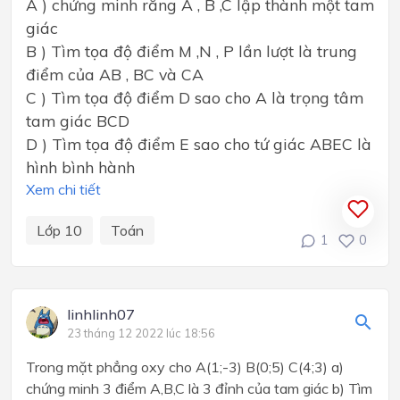
A ) chứng minh rằng A , B ,C lập thành một tam
giác
B ) Tìm tọa độ điểm M ,N , P lần lượt là trung
điểm của AB , BC và CA
C ) Tìm tọa độ điểm D sao cho A là trọng tâm
tam giác BCD
D ) Tìm tọa độ điểm E sao cho tứ giác ABEC là
hình bình hành
Xem chi tiết
Lớp 10
Toán
1
0
linhlinh07
23 tháng 12 2022 lúc 18:56
Trong mặt phẳng oxy cho A(1;-3) B(0;5) C(4;3) a)
chứng minh 3 điểm A,B,C là 3 đỉnh của tam giác b) Tìm