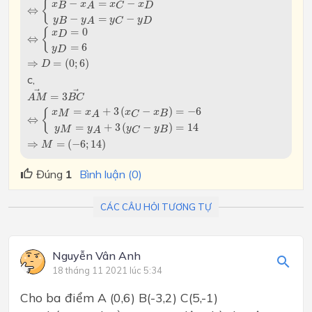
−
=
−
{
x
x
x
x
B
D
C
A
⇔
−
=
−
y
y
y
y
B
D
C
A
⇔
{
x
D
=
0
y
D
=
6
=
0
{
x
D
⇔
=
6
y
D
⇒
D
=
(
0
;
6
)
⇒
=
(
0
;
6
)
D
c,
A
M
→
=
3
B
C
→
⇔
{
x
M
=
x
A
+
3
(
x
C
−
x
B
)
=
−
6
y
M
=
y
A
+
3
(
y
C
−
y
→
→
=
3
A
M
B
C
=
+
3
(
−
)
=
−
6
{
x
x
x
x
M
B
C
A
⇔
=
+
3
(
−
)
=
14
y
y
y
y
M
B
C
A
⇒
M
=
(
−
6
;
14
)
⇒
=
(
−
6
;
14
)
M
Đúng
1
Bình luận (0)
CÁC CÂU HỎI TƯƠNG TỰ
Nguyễn Vân Anh
18 tháng 11 2021 lúc 5:34
Cho ba điểm A (0,6) B(-3,2) C(5,-1)