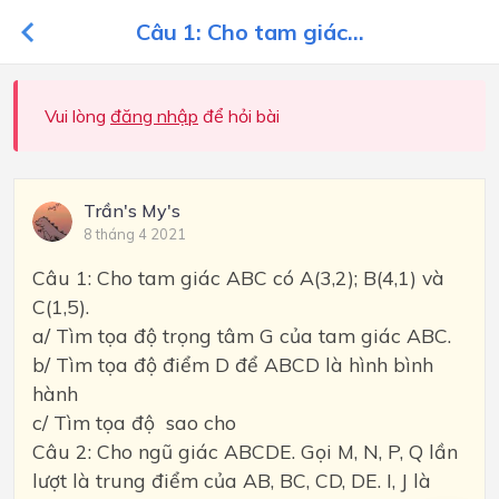
Câu 1: Cho tam giác...
Vui lòng
đăng nhập
để hỏi bài
Trần's My's
8 tháng 4 2021
Câu 1: Cho tam giác ABC có A(3,2); B(4,1) và
C(1,5).
a/ Tìm tọa độ trọng tâm G của tam giác ABC.
b/ Tìm tọa độ điểm D để ABCD là hình bình
hành
c/ Tìm tọa độ
sao cho
Câu 2: Cho ngũ giác ABCDE. Gọi M, N, P, Q lần
lượt là trung điểm của AB, BC, CD, DE. I, J là