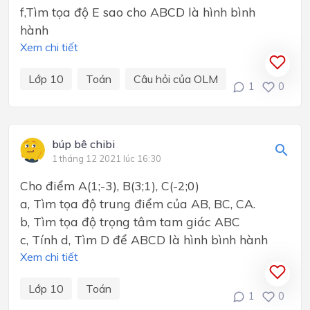
f,Tìm tọa độ E sao cho ABCD là hình bình
hành
Xem chi tiết
Lớp 10
Toán
Câu hỏi của OLM
1
0
búp bê chibi
1 tháng 12 2021 lúc 16:30
Cho điểm A(1;-3), B(3;1), C(-2;0)
a, Tìm tọa độ trung điểm của AB, BC, CA.
b, Tìm tọa độ trọng tâm tam giác ABC
c, Tính d, Tìm D để ABCD là hình bình hành
Xem chi tiết
Lớp 10
Toán
1
0