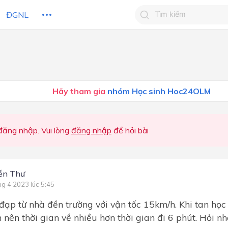
ĐGNL
Tìm kiếm câu trả lờ
Tìm kiếm câu trả lời c
 HỌC
CHỦ ĐỀ / CHƯƠNG
bạn
Hãy tham gia
nhóm Học sinh Hoc24OLM
ăng nhập. Vui lòng
đăng nhập
để hỏi bài
ễn Thư
ng 4 2023 lúc 5:45
 đạp từ nhà đền trường với vận tốc 15km/h. Khi tan học 
 nên thời gian về nhiều hơn thời gian đi 6 phút. Hỏi n