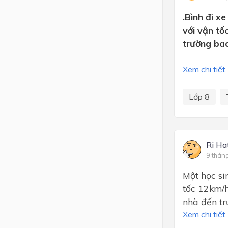
.Bình đi x
với vận tố
trường bao
Xem chi tiết
Lớp 8
Ri Ha
9 thán
Một học si
tốc 12km/h
nhà đến tr
Xem chi tiết