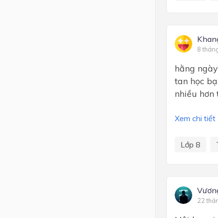
Khang
8 thán
hằng ngày 
tan học bạ
nhiều hơn 
Xem chi tiết
Lớp 8
Vươn
22 thá