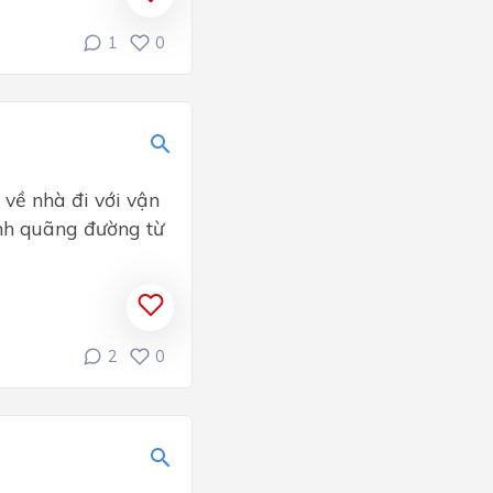
1
0
 về nhà đi với vận
ính quãng đường từ
2
0