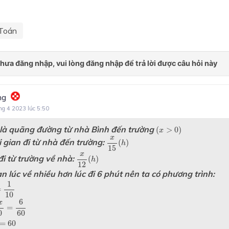
Toán
ng
ng 4 2023 lúc 5:50
(
x
>
0
)
là quãng đường từ nhà Bình đến trường
(
>
0
)
x
x
15
(
h
)
x
i gian đi từ nhà đến trường:
(
)
h
15
x
12
(
h
)
x
đi từ trường về nhà:
(
)
h
12
an lúc về nhiều hơn lúc đi 6 phút nên ta có phương trình:
1
10
1
=
10
x
50
=
6
60
6
x
=
0
60
60
=
60