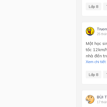
Lớp 8
Truon
25 thá
Một học si
tốc 12km/h
nhà đến tr
Xem chi tiết
Lớp 8
BÙI 
17 thá