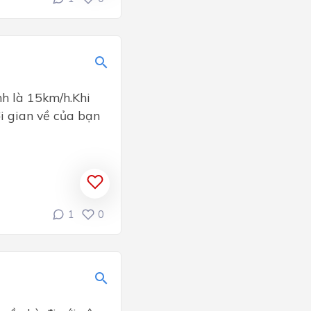
nh là 15km/h.Khi
ời gian về của bạn
1
0