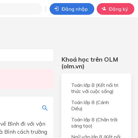
Đăng nhập
Đăng ký
i
ho câu hỏi của
BÀI HỌC
Khoá học trên OLM
(olm.vn)
Toán lớp 8 (Kết nối tri
thức với cuộc sống)
Toán lớp 8 (Cánh
Diều)
Toán lớp 8 (Chân trời
về Bình đi với vận
sáng tạo)
hà Bình cách trường
Ngữ văn lớp 8 (Kết nối