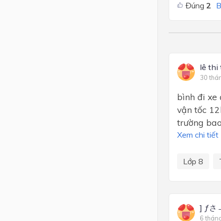
Đúng
2
B
lê thi
30 thá
bình đi xe
vận tốc 12
trường ba
Xem chi tiết
Lớp 8
] ƒさ→
6 thán