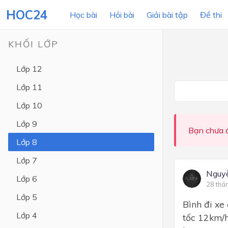
HOC24
Học bài
Hỏi bài
Giải bài tập
Đề thi
KHỐI LỚP
Lớp 12
LỚP HỌC
MÔN
Lớp 11
Lớp 12
Lớp 10
Lớp 11
Lớp 9
Bạn chưa đ
Lớp 10
Lớp 8
Lớp 9
Lớp 7
Lớp 8
Nguy
Lớp 6
28 thá
Lớp 7
Lớp 5
Bình đi xe
Lớp 6
Lớp 4
tốc 12km/h
Lớp 5