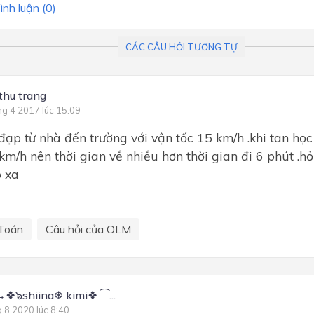
ình luận (
0
)
CÁC CÂU HỎI TƯƠNG TỰ
 thu trang
ng 4 2017 lúc 15:09
 đạp từ nhà đến trường với vận tốc 15 km/h .khi tan học
km/h nên thời gian về nhiều hơn thời gian đi 6 phút .h
o xa
Toán
Câu hỏi của OLM
❖๖shiina❄ kimi❖ ⁀...
g 8 2020 lúc 8:40