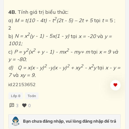
4B.
Tính giá trị biểu thức:
2
a)
M = t(10 - 4t) - t
(2t - 5) – 2t + 5
tại
t
= 5 ;
2
2
b)
N = x
(y - 1) - 5x(1 - y)
tại
x = -20
và
y =
1001;
2
2
2
c)
P = y
(x
+ y - 1) - mx
- my+ m
tại
x = 9 và
y = -80
;
2
2
2
2
d)
Q = x(x - y)
-y(x - y)
+ xy
- x
y
tại
x - y =
7
và
xy = 9.
id:22153652
Lớp 8
Toán
3
0