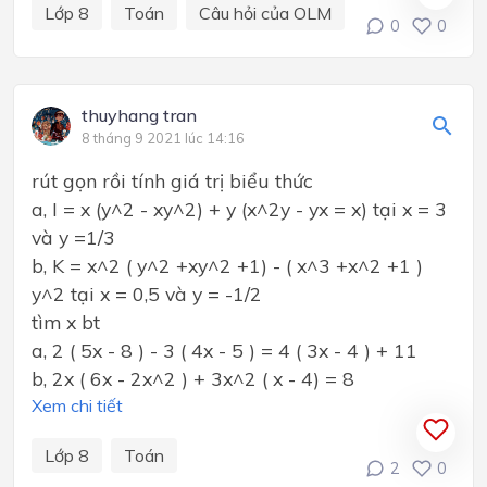
Lớp 8
Toán
Câu hỏi của OLM
0
0
thuyhang tran
8 tháng 9 2021 lúc 14:16
rút gọn rồi tính giá trị biểu thức
a, I = x (y^2 - xy^2) + y (x^2y - yx = x) tại x = 3
và y =1/3
b, K = x^2 ( y^2 +xy^2 +1) - ( x^3 +x^2 +1 )
y^2 tại x = 0,5 và y = -1/2
tìm x bt
a, 2 ( 5x - 8 ) - 3 ( 4x - 5 ) = 4 ( 3x - 4 ) + 11
b, 2x ( 6x - 2x^2 ) + 3x^2 ( x - 4) = 8
Xem chi tiết
Lớp 8
Toán
2
0