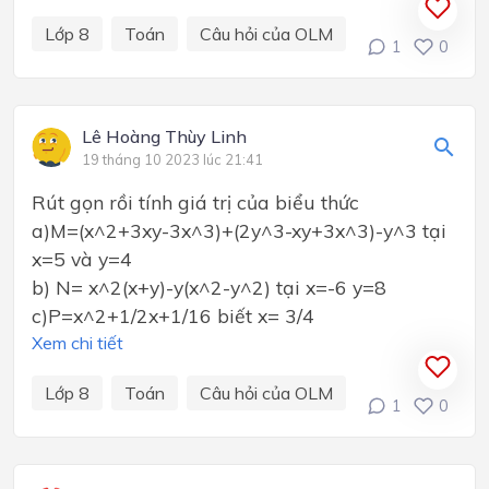
Lớp 8
Toán
Câu hỏi của OLM
1
0
Lê Hoàng Thùy Linh
19 tháng 10 2023 lúc 21:41
Rút gọn rồi tính giá trị của biểu thức
a)M=(x^2+3xy-3x^3)+(2y^3-xy+3x^3)-y^3 tại
x=5 và y=4
b) N= x^2(x+y)-y(x^2-y^2) tại x=-6 y=8
c)P=x^2+1/2x+1/16 biết x= 3/4
Xem chi tiết
Lớp 8
Toán
Câu hỏi của OLM
1
0