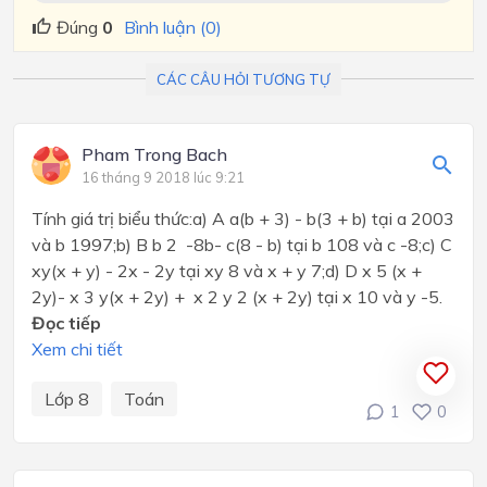
Đúng
0
Bình luận (0)
CÁC CÂU HỎI TƯƠNG TỰ
Pham Trong Bach
16 tháng 9 2018 lúc 9:21
Tính giá trị biểu thức:a) A a(b + 3) - b(3 + b) tại a 2003
và b 1997;b) B b 2 -8b- c(8 - b) tại b 108 và c -8;c) C
xy(x + y) - 2x - 2y tại xy 8 và x + y 7;d) D x 5 (x +
2y)- x 3 y(x + 2y) + x 2 y 2 (x + 2y) tại x 10 và y -5.
Đọc tiếp
Xem chi tiết
Lớp 8
Toán
1
0