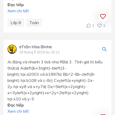
Đọc tiếp
Xem chi tiết
Lớp 8
Toán
1
1
ʚTrần Hòa Bìnhɞ
29 tháng 9 2019 lúc 20:11
Ai đúng và nhanh 3 tick nha !!!Bài 3 : Tính giá trị biểu
thứca) Aaleft(b+3right)-bleft(3-
bright) tại a2003 và b1997b) Bb^2-8b-cleft(8-
bright) tại b108 và c-8c) Cxyleft(x+yright)-2x-
2y tại xy8 và x+y7d) Dx^5left(x+2yright)-
x^3yleft(x+2yright)+x^2y^2left(x+2yright)
tại x10 và y-5
Đọc tiếp
Xem chi tiết