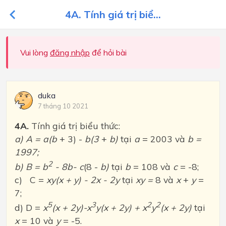
4A. Tính giá trị biể...
Vui lòng
đăng nhập
để hỏi bài
duka
7 tháng 10 2021
4A.
Tính giá trị biểu thức:
a) A = a(b
+ 3) -
b(3
+
b)
tại
a
= 2003 và
b =
1997;
2
b) B = b
- 8b- c
(8 -
b)
tại
b
= 108 và
c
= -8;
c) C =
xy(x + y) - 2x - 2y
tại
xy =
8 và
x
+
y
=
7;
5
3
2
2
d) D =
x
(x + 2y)-x
y(x + 2y) + x
y
(x + 2y)
tại
x
= 10 và
y
= -5.