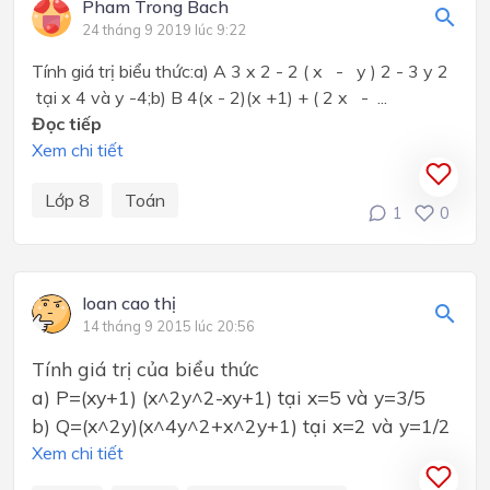
Pham Trong Bach
24 tháng 9 2019 lúc 9:22
Tính giá trị biểu thức:a) A 3 x 2 - 2 ( x - y ) 2 - 3 y 2
tại x 4 và y -4;b) B 4(x - 2)(x +1) + ( 2 x - ...
Đọc tiếp
Xem chi tiết
Lớp 8
Toán
1
0
loan cao thị
14 tháng 9 2015 lúc 20:56
Tính giá trị của biểu thức
a) P=(xy+1) (x^2y^2-xy+1) tại x=5 và y=3/5
b) Q=(x^2y)(x^4y^2+x^2y+1) tại x=2 và y=1/2
Xem chi tiết