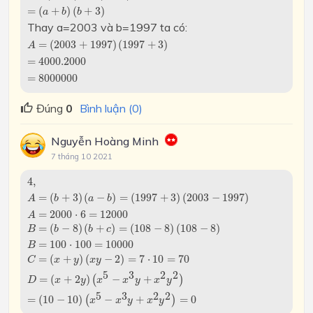
=
(
a
+
b
)
(
b
+
3
)
=
(
+
)
(
+
3
)
a
b
b
Thay a=2003 và b=1997 ta có:
A
=
(
2003
+
1997
)
(
1997
+
3
)
=
(
2003
+
1997
)
(
1997
+
3
)
A
=
4000.2000
=
4000.2000
=
8000000
=
8000000
Đúng
0
Bình luận (0)
Nguyễn Hoàng Minh
7 tháng 10 2021
4
,
A
=
(
b
+
3
)
(
a
−
b
)
=
(
1997
+
3
)
(
2003
−
1997
)
A
=
2000
⋅
6
=
120
4
,
=
(
+
3
)
(
−
)
=
(
1997
+
3
)
(
2003
−
1997
)
A
b
a
b
=
2000
⋅
6
=
12000
A
=
(
−
8
)
(
+
)
=
(
108
−
8
)
(
108
−
8
)
B
b
b
c
=
100
⋅
100
=
10000
B
=
(
+
)
(
−
2
)
=
7
⋅
10
=
70
C
x
y
x
y
5
3
2
2
=
(
+
2
)
(
−
+
)
D
x
y
x
x
y
x
y
5
3
2
2
=
(
10
−
10
)
(
−
+
)
=
0
x
x
y
x
y