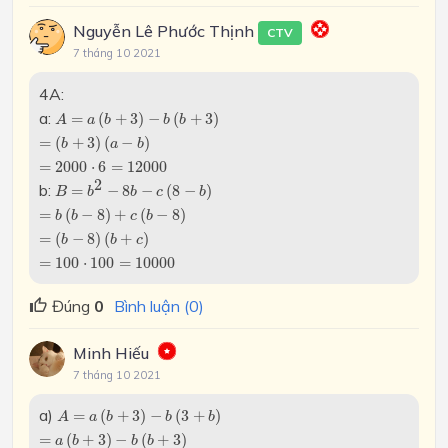
Nguyễn Lê Phước Thịnh
CTV
7 tháng 10 2021
4A:
A
=
a
(
b
+
3
)
−
b
(
b
+
3
)
a:
=
(
+
3
)
−
(
+
3
)
A
a
b
b
b
=
(
b
+
3
)
(
a
−
b
)
=
(
+
3
)
(
−
)
b
a
b
=
2000
⋅
6
=
12000
=
2000
⋅
6
=
12000
B
=
b
2
−
8
b
−
c
(
8
−
b
)
2
b:
=
−
8
−
(
8
−
)
B
b
b
c
b
=
b
(
b
−
8
)
+
c
(
b
−
8
)
=
(
−
8
)
+
(
−
8
)
b
b
c
b
=
(
b
−
8
)
(
b
+
c
)
=
(
−
8
)
(
+
)
b
b
c
=
100
⋅
100
=
10000
=
100
⋅
100
=
10000
Đúng
0
Bình luận (0)
Minh Hiếu
7 tháng 10 2021
A
=
a
(
b
+
3
)
−
b
(
3
+
b
)
a)
=
(
+
3
)
−
(
3
+
)
A
a
b
b
b
=
a
(
b
+
3
)
−
b
(
b
+
3
)
=
(
+
3
)
−
(
+
3
)
a
b
b
b