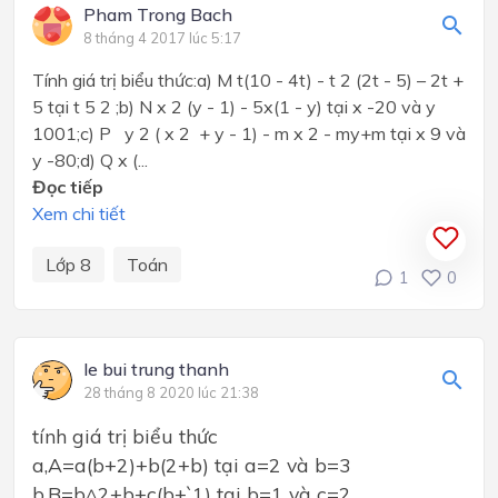
Pham Trong Bach
8 tháng 4 2017 lúc 5:17
Tính giá trị biểu thức:a) M t(10 - 4t) - t 2 (2t - 5) – 2t +
5 tại t 5 2 ;b) N x 2 (y - 1) - 5x(1 - y) tại x -20 và y
1001;c) P y 2 ( x 2 + y - 1) - m x 2 - my+m tại x 9 và
y -80;d) Q x (...
Đọc tiếp
Xem chi tiết
Lớp 8
Toán
1
0
le bui trung thanh
28 tháng 8 2020 lúc 21:38
tính giá trị biểu thức
a,A=a(b+2)+b(2+b) tại a=2 và b=3
b,B=b^2+b+c(b+`1) tại b=1 và c=2