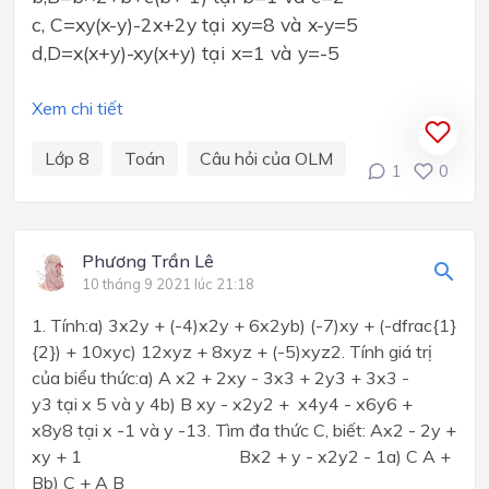
c, C=xy(x-y)-2x+2y tại xy=8 và x-y=5
d,D=x(x+y)-xy(x+y) tại x=1 và y=-5
Xem chi tiết
Lớp 8
Toán
Câu hỏi của OLM
1
0
Phương Trần Lê
10 tháng 9 2021 lúc 21:18
1. Tính:a) 3x2y + (-4)x2y + 6x2yb) (-7)xy + (-dfrac{1}
{2}) + 10xyc) 12xyz + 8xyz + (-5)xyz2. Tính giá trị
của biểu thức:a) A x2 + 2xy - 3x3 + 2y3 + 3x3 -
y3 tại x 5 và y 4b) B xy - x2y2 + x4y4 - x6y6 +
x8y8 tại x -1 và y -13. Tìm đa thức C, biết: Ax2 - 2y +
xy + 1 Bx2 + y - x2y2 - 1a) C A +
Bb) C + A B