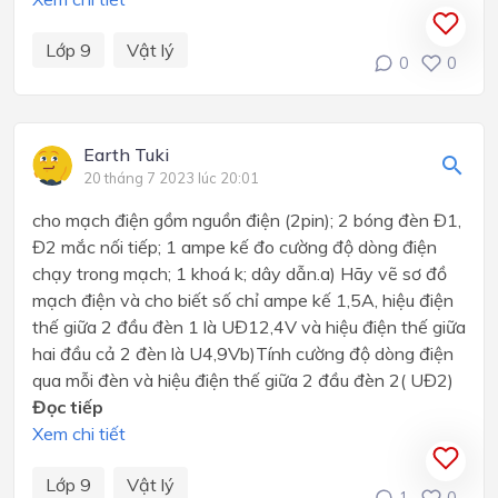
Lớp 9
Vật lý
0
0
Earth Tuki
20 tháng 7 2023 lúc 20:01
cho mạch điện gồm nguồn điện (2pin); 2 bóng đèn Đ1,
Đ2 mắc nối tiếp; 1 ampe kế đo cường độ dòng điện
chạy trong mạch; 1 khoá k; dây dẫn.a) Hãy vẽ sơ đồ
mạch điện và cho biết số chỉ ampe kế 1,5A, hiệu điện
thế giữa 2 đầu đèn 1 là UĐ12,4V và hiệu điện thế giữa
hai đầu cả 2 đèn là U4,9Vb)Tính cường độ dòng điện
qua mỗi đèn và hiệu điện thế giữa 2 đầu đèn 2( UĐ2)
Đọc tiếp
Xem chi tiết
Lớp 9
Vật lý
1
0