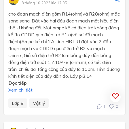
8 tháng 10 2023 lúc 17:05
cho đoạn mạch điện gồm R14(ohm)và R28(ohm) mắc
song song. Đặt vào hai đầu đoạn mạch một hiệu điện
thế U không đổi. Một ampe kế có điện trở không đáng
kể đo CDDD qua điện trở R1.a)vẽ sơ đồ mạch
điệnb)Ampe kế chỉ 2A. tính HĐT U đặt vào 2 đầu
đoạn mạch và CDDD qua điện trở R2 và mạch
chính.c)Giả sử điện trở R2 làm bằng dây dẫn bằng
đồng điện trở suất 1,7.10^-8 (ohm.m), có tiết diện
tròn, chiều dài tổng cộng của dây là 100m. Tính đường
kính tiết diện của dây dẫn đó. Lấy pi3,14
Đọc tiếp
Xem chi tiết
Lớp 9
Vật lý
1
0