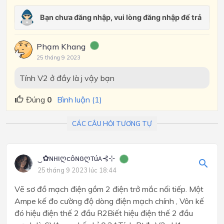
Phạm Khang
25 tháng 9 2023
Tính V2 ở đầy là j vậy bạn
Đúng
0
Bình luận (1)
CÁC CÂU HỎI TƯƠNG TỰ
‿✿ɴнιღcôɴԍღтúᴀ⊰⊹
25 tháng 9 2023 lúc 18:44
Vẽ sơ đồ mạch điện gồm 2 điện trở mắc nối tiếp. Một
Ampe kế đo cường độ dòng điện mạch chính , Vôn kế
đó hiệu điện thế 2 đầu R2Biết hiệu điện thế 2 đầu