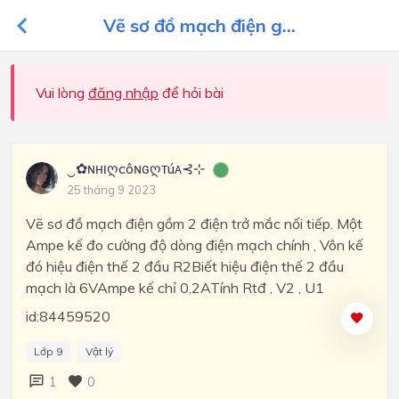
Vẽ sơ đồ mạch điện g...
Vui lòng
đăng nhập
để hỏi bài
‿✿ɴнιღcôɴԍღтúᴀ⊰⊹
25 tháng 9 2023
Vẽ sơ đồ mạch điện gồm 2 điện trở mắc nối tiếp. Một
Ampe kế đo cường độ dòng điện mạch chính , Vôn kế
đó hiệu điện thế 2 đầu R2Biết hiệu điện thế 2 đầu
mạch là 6VAmpe kế chỉ 0,2ATính Rtđ , V2 , U1
id:84459520
Lớp 9
Vật lý
1
0