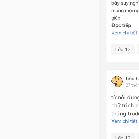
bày suy ngh
mong mọi ng
giúp
Đọc tiếp
Xem chi tiết
Lớp 12
hậu h
27 thá
từ nội dun
chữ trình 
thắng trướ
Xem chi tiết
Lớp 12