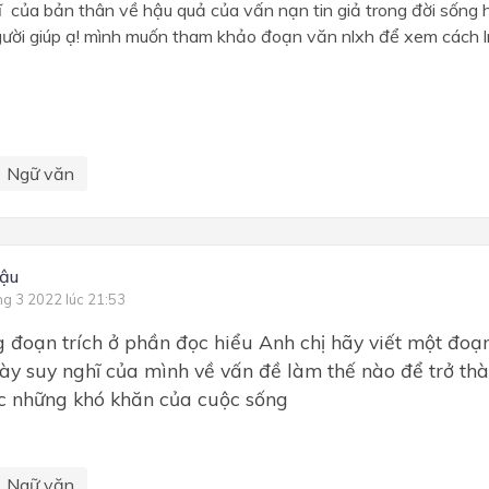
ĩ của bản thân về hậu quả của vấn nạn tin giả trong đời sống 
ười giúp ạ! mình muốn tham khảo đoạn văn nlxh để xem cách 
Ngữ văn
ậu
ng 3 2022 lúc 21:53
g đoạn trích ở phần đọc hiểu Anh chị hãy viết một đo
bày suy nghĩ của mình về vấn đề làm thế nào để trở th
c những khó khăn của cuộc sống
Ngữ văn