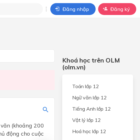
Đăng nhập
Đăng ký
i
ho câu hỏi của
BÀI HỌC
Khoá học trên OLM
(olm.vn)
Toán lớp 12
Ngữ văn lớp 12
Tiếng Anh lớp 12
Vật lý lớp 12
n văn (khoảng 200
Hoá học lớp 12
chủ động cho cuộc