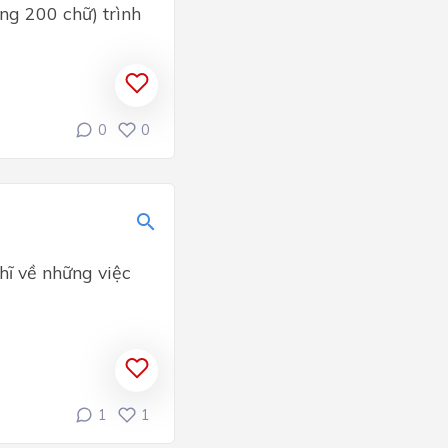
ng 200 chữ) trình
0
0
hĩ về những việc
1
1