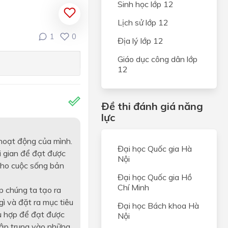
Sinh học lớp 12
Lịch sử lớp 12
1
0
Địa lý lớp 12
Giáo dục công dân lớp
12
Đề thi đánh giá năng
lực
 hoạt động của mình.
Đại học Quốc gia Hà
i gian để đạt được
Nội
cho cuộc sống bản
Đại học Quốc gia Hồ
Chí Minh
p chúng ta tạo ra
ì và đặt ra mục tiêu
Đại học Bách khoa Hà
hù hợp để đạt được
Nội
 tập trung vào những