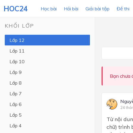
HOC24
Học bài
Hỏi bài
Giải bài tập
Đề thi
KHỐI LỚP
Lớp 12
LỚP HỌC
MÔN
Lớp 11
Lớp 12
Lớp 10
Lớp 11
Lớp 9
Bạn chưa đ
Lớp 10
Lớp 8
Lớp 9
Lớp 7
Lớp 8
Nguy
Lớp 6
24 thá
Lớp 7
Lớp 5
Từ nội dun
Lớp 6
Lớp 4
chữ) trình
Lớp 5