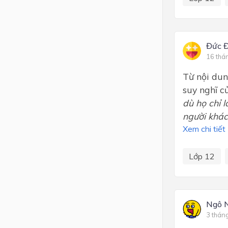
Đức Đ
16 thá
Từ nội dun
suy nghĩ củ
dù
họ chỉ 
người khác
Xem chi tiết
Lớp 12
Ngô 
3 thán