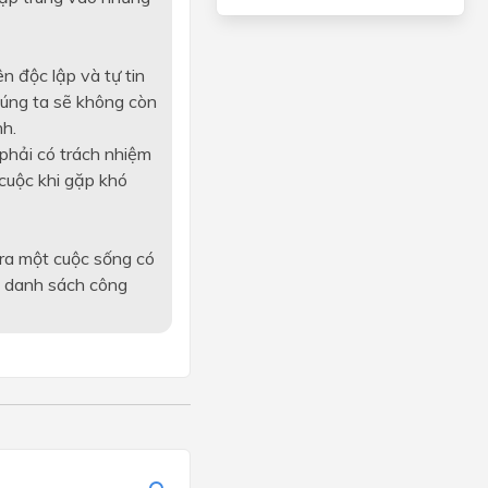
n độc lập và tự tin
húng ta sẽ không còn
nh.
phải có trách nhiệm
ỏ cuộc khi gặp khó
 ra một cuộc sống có
p danh sách công