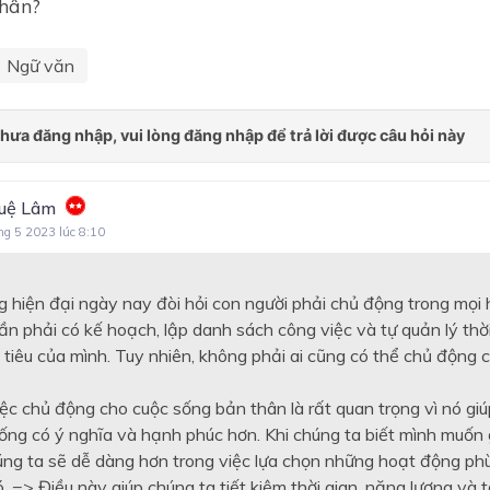
thân?
Ngữ văn
uệ Lâm
ng 5 2023 lúc 8:10
g hiện đại ngày nay đòi hỏi con người phải chủ động trong mọi
ần phải có kế hoạch, lập danh sách công việc và tự quản lý thờ
tiêu của mình. Tuy nhiên, không phải ai cũng có thể chủ động 
iệc chủ động cho cuộc sống bản thân là rất quan trọng vì nó giú
ống có ý nghĩa và hạnh phúc hơn. Khi chúng ta biết mình muốn g
húng ta sẽ dễ dàng hơn trong việc lựa chọn những hoạt động p
. => Điều này giúp chúng ta tiết kiệm thời gian, năng lượng và