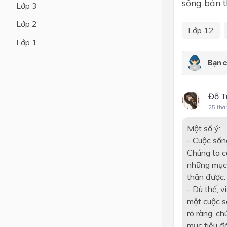
sống bản 
Lớp 3
Lớp 4
Lớp 2
Lớp 12
Lớp 3
Lớp 1
Lớp 2
Lớp 1
Đỗ T
25 thá
Một số ý:
- Cuộc sốn
Chúng ta c
những mục 
thân được.
- Dù thế, v
một cuộc s
rõ ràng, c
mục tiêu đó