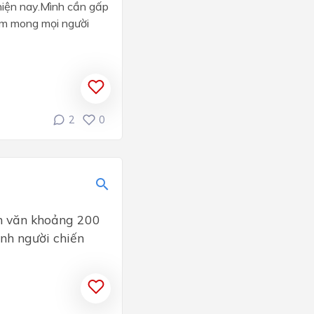
hiện nay.Mình cần gấp
lm mong mọi người
2
0
ạn văn khoảng 200
ành người chiến