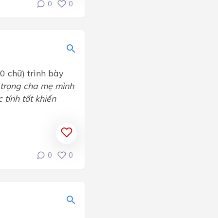
0
0
0 chữ) trình bày
 trọng cha mẹ
mình
 tính tốt khiến
0
0