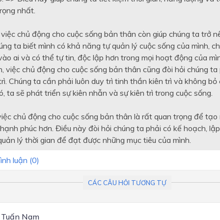
rọng nhất.
 việc chủ động cho cuộc sống bản thân còn giúp chúng ta trở nê
húng ta biết mình có khả năng tự quản lý cuộc sống của mình, c
ào ai và có thể tự tin, độc lập hơn trong mọi hoạt động của mì
n, việc chủ động cho cuộc sống bản thân cũng đòi hỏi chúng ta 
trì. Chúng ta cần phải luôn duy trì tinh thần kiên trì và không b
, ta sẽ phát triển sự kiên nhẫn và sự kiên trì trong cuộc sống.
 việc chủ động cho cuộc sống bản thân là rất quan trọng để tạo
 hạnh phúc hơn. Điều này đòi hỏi chúng ta phải có kế hoạch, lậ
 quản lý thời gian để đạt được những mục tiêu của mình.
ình luận (
0
)
CÁC CÂU HỎI TƯƠNG TỰ
ê Tuấn Nam