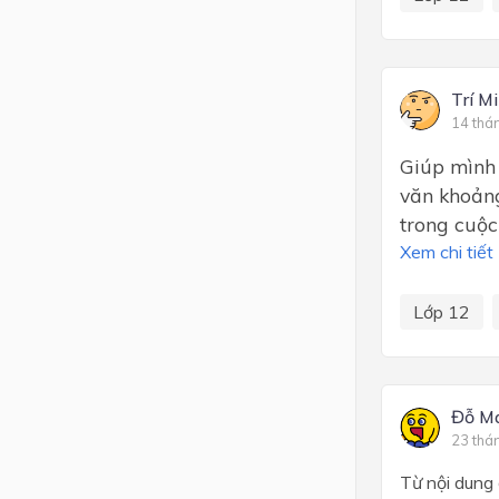
Trí M
14 thá
Giúp mình 
văn khoảng
trong cuộc
Xem chi tiết
Lớp 12
Đỗ M
23 thá
Từ nội dung 