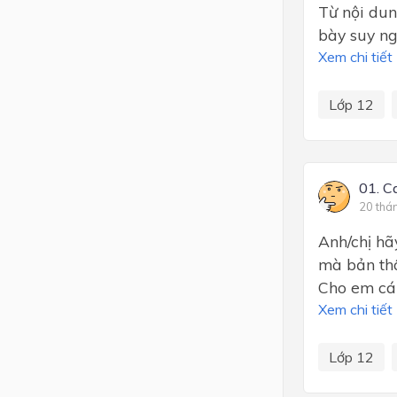
Từ nội dun
bày suy ng
Xem chi tiết
Lớp 12
01. C
20 thá
Anh/chị hã
mà bản thâ
Cho em cái
Xem chi tiết
Lớp 12