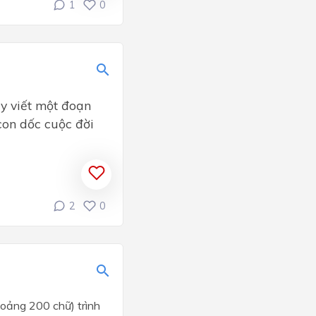
1
0
ãy viết một đoạn
con dốc cuộc đời
2
0
hoảng 200 chữ) trình