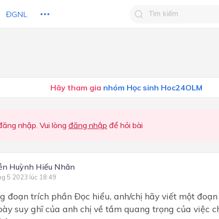
ĐGNL
Tìm kiếm câu trả lờ
Tìm kiếm câu trả lời c
 HỌC
CHỦ ĐỀ / CHƯƠNG
bạn
Hãy tham gia
nhóm Học sinh Hoc24OLM
ăng nhập. Vui lòng
đăng nhập
để hỏi bài
ễn Huỳnh Hiếu Nhân
ng 5 2023 lúc 18:49
g đoạn trích phần Đọc hiểu, anh/chị hãy viết một đoạ
 bày suy ghĩ của anh chị về tầm quang trọng của việc 