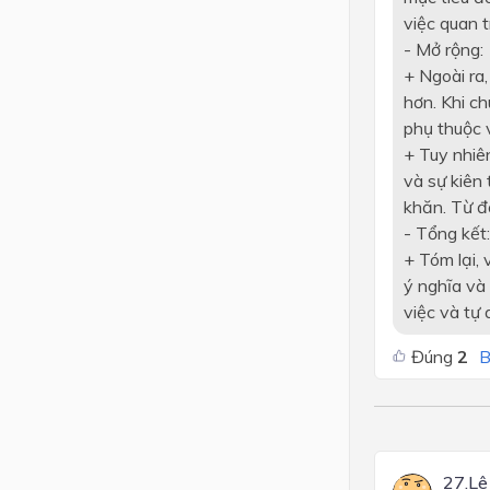
việc quan t
- Mở rộng:
+ Ngoài ra,
hơn. Khi c
phụ thuộc v
+ Tuy nhiê
và sự kiên 
khăn. Từ đó
- Tổng kết:
+ Tóm lại,
ý nghĩa và
việc và tự
Đúng
2
B
27.L