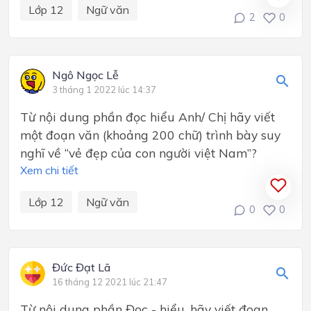
Lớp 12
Ngữ văn
2
0
Ngô Ngọc Lễ
3 tháng 1 2022 lúc 14:37
Từ nội dung phần đọc hiểu Anh/ Chị hãy viết
một đoạn văn (khoảng 200 chữ) trình bày suy
nghĩ về “vẻ đẹp của con người việt Nam”?
Xem chi tiết
Lớp 12
Ngữ văn
0
0
Đức Đạt Lã
16 tháng 12 2021 lúc 21:47
Từ nội dung phần Đọc - hiểu, hãy viết đoạn