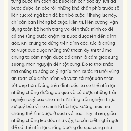
từng bước tìm cách để bước lên con dốc ấy. Khi đã
bước được lên dốc rồi, những khó khăn phía trước sẽ
liên tục xô ngã bạn để bạn bỏ cuộc. Nhưng lúc này,
chỉ cần bạn không bỏ cuộc, kiên trì, kiên cường, vận
dụng toàn bộ hành trang và kiến thức mình có để
có thể từng bước chậm rãi bước được lên đến đỉnh
dốc. Khi chúng ta đứng trên đỉnh dốc, tức là chúng
ta vượt qua được những thử thách ấy thì thứ mà
chúng ta cảm nhận được đó chính là cảm giác sung
sướng, mãn nguyện đến tột cùng. Đó là thời khắc
mà chúng ta sống có ý nghĩa hơn, bước ra khỏi vùng
an toàn của chính mình và vươn tới một bản thân
tốt đẹp hơn. Đứng trên đỉnh dốc, ta có thể nhìn lại
những chặng đường đã qua và có được những trải
nghiệm quý báu cho mình. Những trải nghiệm thực
sự quý báu vì nó chính là bài học xương máu mà
chẳng thể tìm được ở sách vở nào. Tuy nhiên, giữa
những chặng leo dốc như vậy, ta cần biết nghỉ ngơi
để có thể nhìn lại chăng đường đã qua cũng như