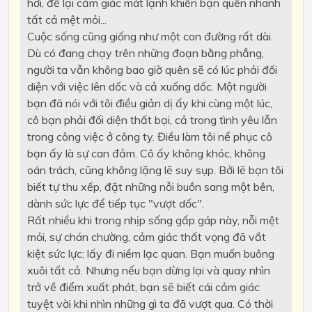
hơi, để lại cảm giác mát lạnh khiến bạn quên nhanh
tất cả mệt mỏi...
Cuộc sống cũng giống như một con đường rất dài.
Dù có đang chạy trên những đoạn bằng phẳng,
người ta vẫn không bao giờ quên sẽ có lúc phải đối
diện với việc lên dốc và cả xuống dốc. Một người
bạn đã nói với tôi điều giản dị ấy khi cùng một lúc,
cô bạn phải đối diện thất bại, cả trong tình yêu lẫn
trong công việc ở công ty. Điều làm tôi nể phục cô
bạn ấy là sự can đảm. Cô ấy không khóc, không
oán trách, cũng không lặng lẽ suy sụp. Bởi lẽ bạn tôi
biết tự thu xếp, đặt những nỗi buồn sang một bên,
dành sức lực để tiếp tục "vượt dốc".
Rất nhiều khi trong nhịp sống gấp gáp này, nỗi mệt
mỏi, sự chán chường, cảm giác thất vọng đã vắt
kiệt sức lực; lấy đi niềm lạc quan. Bạn muốn buông
xuôi tất cả. Nhưng nếu bạn dừng lại và quay nhìn
trở về điểm xuất phát, bạn sẽ biết cái cảm giác
tuyệt vời khi nhìn những gì ta đã vượt qua. Có thời