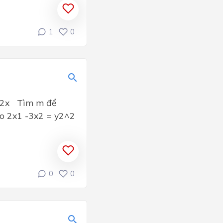
1
0
1/2x Tìm m để
cko 2x1 -3x2 = y2^2
0
0