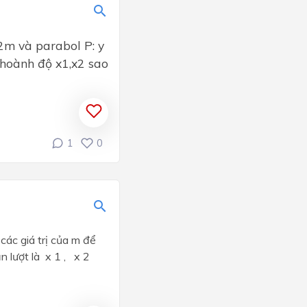
2m và parabol P: y
 hoành độ x1,x2 sao
1
0
các giá trị của m để
n lượt là x 1 , x 2