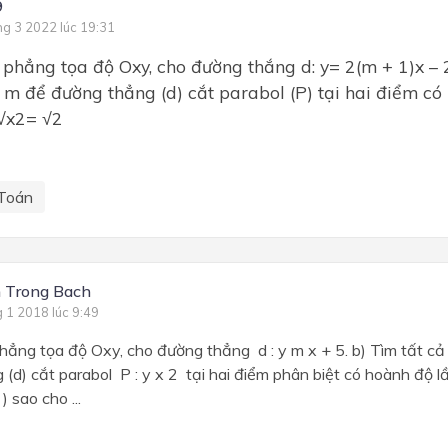
9
ng 3 2022 lúc 19:31
phẳng tọa độ Oxy, cho đường thắng d: y= 2(m + 1)x – 
 m để đường thẳng (d) cắt parabol (P) tại hai điểm có
 √x2= √2
Toán
 Trong Bach
g 1 2018 lúc 9:49
ẳng tọa độ Oxy, cho đường thẳng d : y m x + 5. b) Tìm tất cả 
(d) cắt parabol P : y x 2 tại hai điểm phân biệt có hoành độ lầ
) sao cho ...