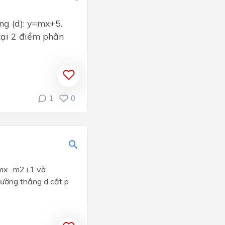
g (d): y=mx+5.
 tại 2 điểm phân
1
0
y2mx−m2+1 và
đường thẳng d cắt p