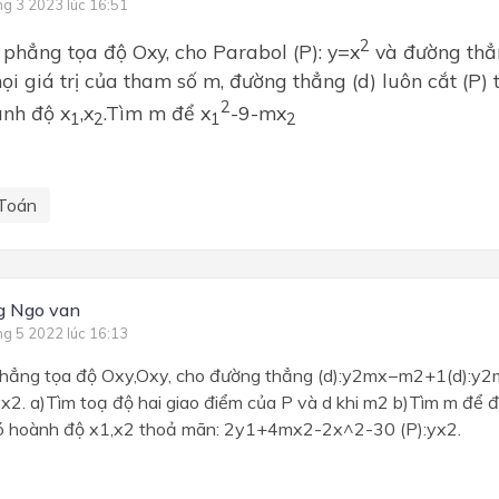
ng 3 2023 lúc 16:51
2
phẳng tọa độ Oxy, cho Parabol (P): y=x
và đường thẳn
i giá trị của tham số m, đường thẳng (d) luôn cắt (P)
2
ành độ x
,x
.Tìm m để x
-9-mx
1
2
1
2
Toán
g Ngo van
ng 5 2022 lúc 16:13
phẳng tọa độ Oxy,Oxy, cho đường thẳng (d):y2mx−m2+1(d):
yx2. a)Tìm toạ độ hai giao điểm của P và d khi m2 b)Tìm m để 
 có hoành độ x1,x2 thoả mãn: 2y1+4mx2-2x^2-30 (P):yx2.