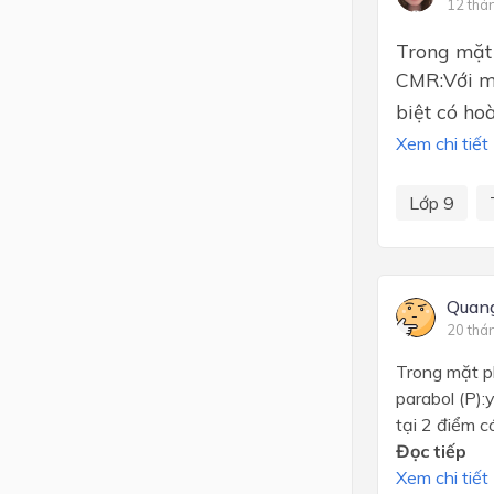
12 thá
Trong mặt 
CMR:Với mọ
biệt có ho
Xem chi tiết
Lớp 9
Quan
20 thá
Trong mặt 
parabol (P):
tại 2 điểm
Đọc tiếp
Xem chi tiết