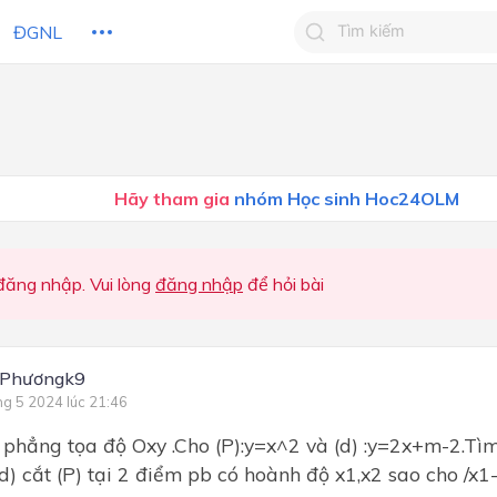
ĐGNL
Tìm kiếm câu trả lờ
Tìm kiếm câu trả lời c
 HỌC
CHỦ ĐỀ / CHƯƠNG
bạn
Hãy tham gia
nhóm Học sinh Hoc24OLM
ăng nhập. Vui lòng
đăng nhập
để hỏi bài
 Phươngk9
ng 5 2024 lúc 21:46
phẳng tọa độ Oxy .Cho (P):y=x^2 và (d) :y=2x+m-2.Tìm 
d) cắt (P) tại 2 điểm pb có hoành độ x1,x2 sao cho /x1