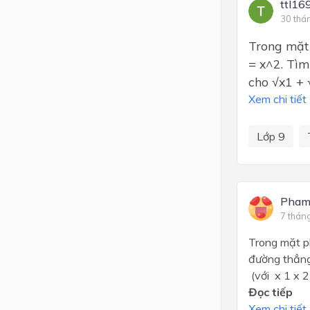
ttl16
30 thá
Trong mặt 
= x^2. Tìm
cho √x1 +
Xem chi tiết
Lớp 9
Pham
7 thán
Trong mặt ph
đường thẳng 
(với x 1 x 2 
Đọc tiếp
Xem chi tiết