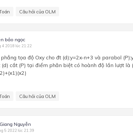
Toán
Câu hỏi của OLM
n bảo ngọc
g 4 2018 lúc 21:22
phẳng tọa độ Oxy cho đt (d):y=2x-n+3 và parabol (P):
 (d) cắt (P) tại điểm phân biệt có hoành độ lần lượt là
2)+(x1)(x2)
Toán
Câu hỏi của OLM
 Giang Nguyễn
ng 5 2022 lúc 21:39