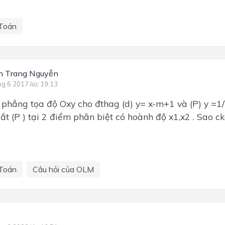
Toán
n Trang Nguyễn
ng 6 2017 lúc 19:13
 phẳng tọa độ Oxy cho đthag (d) y= x-m+1 và (P) y =
cắt (P ) tại 2 điểm phân biệt có hoành độ x1,x2 . Sao 
Toán
Câu hỏi của OLM