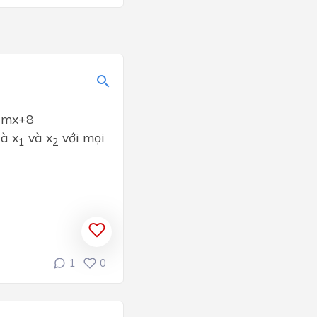
y=mx+8
là x
và x
với mọi
1
2
1
0