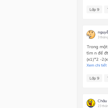
Lớp 9
nguyễ
3 thán
Trong mặt 
tìm n để đt
(x1)*2 -2(x
Xem chi tiết
Lớp 9
Châu
23 thá