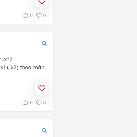
0
0
y=x*2
 (x1),(x2) thỏa mãn
0
0