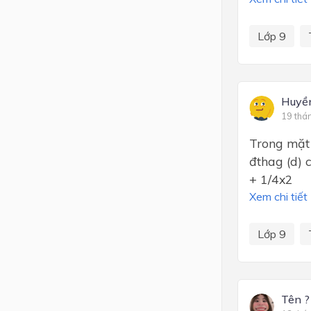
Lớp 9
Huyề
19 thá
Trong mặt
đthag (d) 
+ 1/4x2
Xem chi tiết
Lớp 9
Tên ?