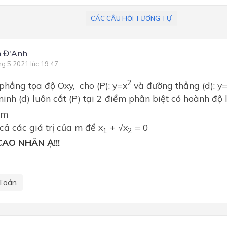
CÁC CÂU HỎI TƯƠNG TỰ
 Đ'Anh
ng 5 2021 lúc 19:47
2
phẳng tọa độ Oxy, cho (P): y=x
và đường thẳng (d): 
inh (d) luôn cắt (P) tại 2 điểm phân biệt có hoành độ 
 m
 cả các giá trị của m để x
+ √x
= 0
1
2
AO NHÂN Ạ!!!
Toán