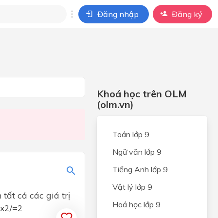
Đăng nhập
Đăng ký
i
ho câu hỏi của
BÀI HỌC
Khoá học trên OLM
(olm.vn)
Toán lớp 9
Ngữ văn lớp 9
Tiếng Anh lớp 9
Vật lý lớp 9
tất cả các giá trị
Hoá học lớp 9
-x2/=2