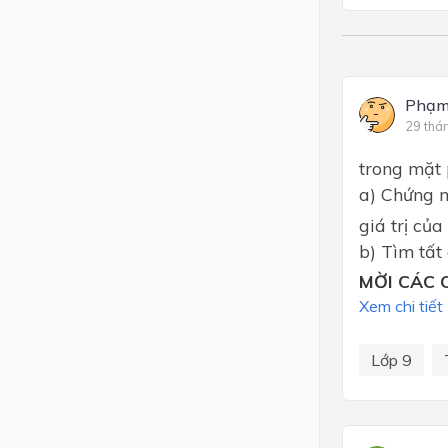
Phạm
29 thá
trong mặt 
a) Chứng m
giá trị của
b) Tìm tất
MỜI CÁC C
Xem chi tiết
Lớp 9