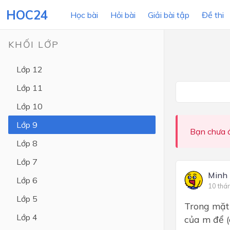
HOC24
Học bài
Hỏi bài
Giải bài tập
Đề thi
KHỐI LỚP
Lớp 12
LỚP HỌC
MÔN
Lớp 11
Lớp 12
Lớp 10
Lớp 11
Lớp 9
Bạn chưa đ
Lớp 10
Lớp 8
Lớp 9
Lớp 7
Lớp 8
Minh
Lớp 6
10 thá
Lớp 7
Lớp 5
Trong mặt 
Lớp 6
Lớp 4
của m để (
Lớp 5