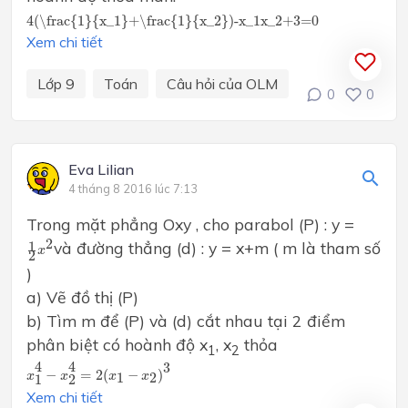
4
(\frac{1}{x_1}+\frac{1}{x_2})-x_1x_2+3=0
4
(\frac{1}{x_1}+\frac{1}{x_2})-x_1x_2+3=0
Xem chi tiết
Lớp 9
Toán
Câu hỏi của OLM
0
0
Eva Lilian
4 tháng 8 2016 lúc 7:13
Trong mặt phẳng Oxy , cho parabol (P) : y =
1
2
x
2
2
và đường thẳng (d) : y = x+m ( m là tham số
1
x
2
)
a) Vẽ đồ thị (P)
b) Tìm m để (P) và (d) cắt nhau tại 2 điểm
phân biệt có hoành độ x
, x
thỏa
1
2
x
1
4
−
x
2
4
=
2
(
x
1
−
x
2
)
3
4
4
3
−
=
2
(
−
)
1
2
x
x
x
x
1
2
Xem chi tiết