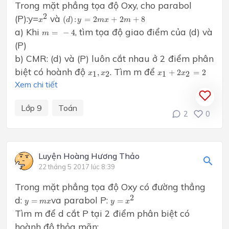
Trong mặt phẳng tọa độ Oxy, cho parabol
x
2
(
d
)
:
y
=
2
m
x
+
2
m
+
8
2
(P):y=
và
(
)
:
=
2
+
2
+
8
x
d
y
m
x
m
m
=
-
4
a) Khi
, tìm tọa độ giao điểm của (d) và
=
−
4
m
(P)
b) CMR: (d) và (P) luôn cắt nhau ở 2 điểm phân
x
1
+
2
x
2
=
2
x
1
,
x
2
biệt có hoành độ
. Tìm m để
,
+
2
=
2
1
2
1
2
x
x
x
x
Xem chi tiết
Lớp 9
Toán
2
0
Luyện Hoàng Hương Thảo
22 tháng 5 2017 lúc 8:39
Trong mặt phẳng tọa độ Oxy có đường thẳng
y
=
x
2
2
d:
va parabol P:
y
=
m
x
=
=
y
m
x
y
x
Tìm m để d cắt P tại 2 điểm phân biệt có
hoành độ thỏa mãn: