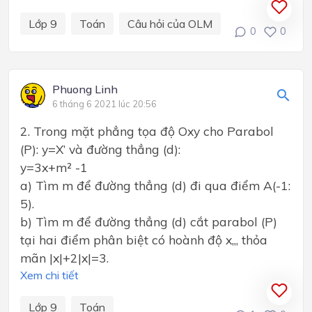
Lớp 9
Toán
Câu hỏi của OLM
0
0
Phuong Linh
6 tháng 6 2021 lúc 20:56
2. Trong mặt phẳng tọa độ Oxy cho Parabol
(P): y=X’ và đường thẳng (d):
y=3x+m² -1
a) Tìm m để đường thẳng (d) đi qua điểm A(-1:
5).
b) Tìm m để đường thẳng (d) cắt parabol (P)
tại hai điểm phân biệt có hoành độ x,,, thỏa
mãn |x|+2|x|=3.
Xem chi tiết
Lớp 9
Toán