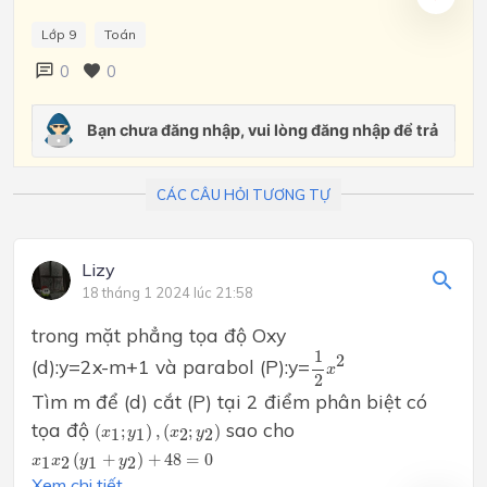
Lớp 9
Toán
0
0
CÁC CÂU HỎI TƯƠNG TỰ
Lizy
18 tháng 1 2024 lúc 21:58
trong mặt phẳng tọa độ Oxy
1
2
x
2
1
2
(d):y=2x-m+1 và parabol (P):y=
x
2
Tìm m để (d) cắt (P) tại 2 điểm phân biệt có
(
x
1
;
y
1
)
,
(
x
2
;
y
2
)
tọa độ
sao cho
(
;
)
,
(
;
)
1
1
2
2
x
y
x
y
x
1
x
2
(
y
1
+
y
2
)
+
48
=
0
(
+
)
+
48
=
0
1
2
1
2
x
x
y
y
Xem chi tiết