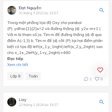
Đạt Nguyễn
31 tháng 3 2022 lúc 22:57
Trong mặt phẳng tọa độ Oxy cho parabol
(P): ydfrac{1}{2}x^2 và đường thẳng (d): y2x-m+1 (
Với m là tham số )a, Tìm m để đường thẳng (d) đi qua
điểm A(-1;3) b, Tìm m để (d) cắt (P) tại hai điểm phân
biệt có tọa độ left(x_1;y_1right):left(x_2;y_2right) sao
cho x_1x_2left(y_1+y_2right)+480
Đọc tiếp
Xem chi tiết
Lớp 9
Toán
1
0
Lizy
22 tháng 1 2024 lúc 19:27