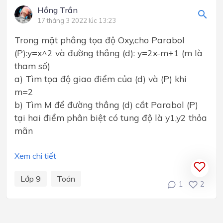
Hồng Trần
17 tháng 3 2022 lúc 13:23
Trong mặt phẳng tọa độ Oxy,cho Parabol
(P):y=x^2 và đường thẳng (d): y=2x-m+1 (m là
tham số)
a) Tìm tọa độ giao điểm của (d) và (P) khi
m=2
b) Tìm M để đường thẳng (d) cắt Parabol (P)
tại hai điểm phân biệt có tung độ là y1,y2 thỏa
mãn
Xem chi tiết
Lớp 9
Toán
1
2