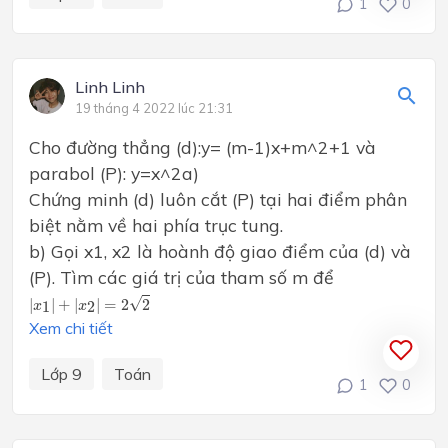
1
0
Linh Linh
19 tháng 4 2022 lúc 21:31
Cho đường thẳng (d):y= (m-1)x+m^2+1 và
parabol (P): y=x^2a)
Chứng minh (d) luôn cắt (P) tại hai điểm phân
biệt nằm về hai phía trục tung.
b) Gọi x1, x2 là hoành độ giao điểm của (d) và
(P). Tìm các giá trị của tham số m để
|
x
1
|
+
|
x
2
|
=
2
2
√
|
|
+
|
|
=
2
2
1
2
x
x
Xem chi tiết
Lớp 9
Toán
1
0