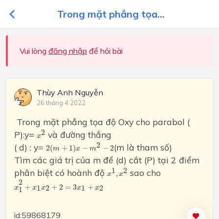
Trong mặt phẳng tọa...
Vui lòng
đăng nhập
để hỏi bài
Thùy Anh Nguyễn
26 tháng 4 2022
Trong mặt phẳng tọa độ Oxy cho parabol (
x
2
2
P):y=
và đường thẳng
x
2
(
m
+
1
)
x
−
m
2
−
2
2
( d) : y=
(m là tham số)
2
(
+
1
)
−
−
2
m
x
m
Tìm các giá trị của m để (d) cắt (P) tại 2 điểm
x
1
,
x
2
1
2
phân biệt có hoành độ
sao cho
,
x
x
x
1
2
+
x
1
x
2
+
2
=
3
x
1
+
x
2
2
+
+
2
=
3
+
1
2
1
2
x
x
x
x
x
1
id:59868179