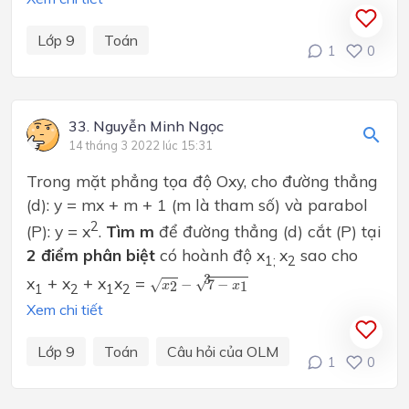
Lớp 9
Toán
1
0
33. Nguyễn Minh Ngọc
14 tháng 3 2022 lúc 15:31
Trong mặt phẳng tọa độ Oxy, cho đường thẳng
(d): y = mx + m + 1 (m là tham số) và parabol
2
(P): y = x
.
Tìm m
để đường thẳng (d) cắt (P) tại
2 điểm phân biệt
có hoành độ x
x
sao cho
1;
2
x
2
−
7
−
x
1
3
3
x
+ x
+ x
x
=
√
−
7
−
√
2
1
x
x
1
2
1
2
Xem chi tiết
Lớp 9
Toán
Câu hỏi của OLM
1
0