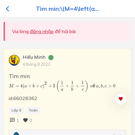
Tìm min:\(M=4\left(a...
Vui lòng
đăng nhập
để hỏi bài
Hiếu Minh
4 tháng 8 2022
Tìm min:
M
=
4
(
a
+
b
+
c
)
2
+
3
(
1
a
+
1
b
+
1
c
)
1
1
1
v
ớ
i
(
)
2
a
,
b
,
c
>
0
=
4
(
+
+
)
+
3
+
+
ớ
,
,
>
0
M
a
b
c
v
i
a
b
c
a
c
b
id:66028362
Lớp 9
Toán
1
0