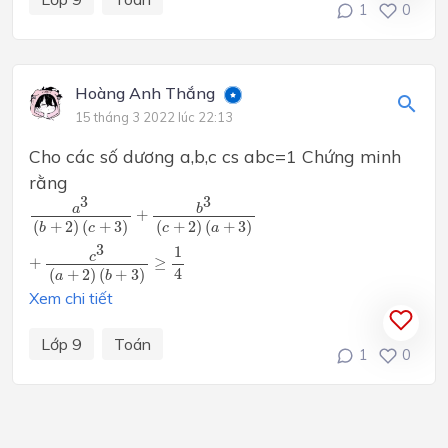
1
0
Hoàng Anh Thắng
15 tháng 3 2022 lúc 22:13
Cho các số dương a,b,c cs abc=1 Chứng minh
rằng
a
3
(
b
+
2
)
(
c
+
3
)
+
b
3
(
c
+
2
)
(
a
+
3
)
+
c
3
(
a
+
2
)
(
b
+
3
)
≥
1
4
3
3
a
b
+
(
+
2
)
(
+
3
)
(
+
2
)
(
+
3
)
b
c
c
a
3
1
c
+
≥
4
(
+
2
)
(
+
3
)
a
b
Xem chi tiết
Lớp 9
Toán
1
0