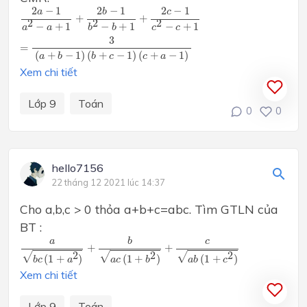
2
a
−
1
a
2
−
a
+
1
+
2
b
−
1
b
2
−
b
+
1
+
2
c
−
1
c
2
−
c
+
1
=
3
(
a
+
b
−
1
)
(
b
+
c
2
−
1
2
−
1
2
−
1
b
a
c
+
+
2
2
2
−
+
1
−
+
1
−
+
1
a
a
b
b
c
c
3
=
(
+
−
1
)
(
+
−
1
)
(
+
−
1
)
a
b
b
c
c
a
Xem chi tiết
Lớp 9
Toán
0
0
hello7156
22 tháng 12 2021 lúc 14:37
Cho a,b,c > 0 thỏa a+b+c=abc. Tìm GTLN của
BT :
a
b
c
(
1
+
a
2
)
+
b
a
c
(
1
+
b
2
)
+
c
a
b
(
1
+
c
2
)
b
c
a
+
+
2
2
2
√
√
√
(
1
+
)
(
1
+
)
(
1
+
)
b
c
a
a
c
b
a
b
c
Xem chi tiết
Lớp 9
Toán