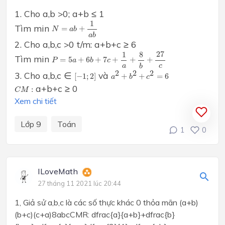
1. Cho a,b >0; a+b ≤ 1
N
=
a
b
+
1
a
b
1
Tìm min
=
+
N
a
b
a
b
2. Cho a,b,c >0 t/m: a+b+c ≥ 6
P
=
5
a
+
6
b
+
7
c
+
1
a
+
8
b
+
27
c
27
1
8
Tìm min
=
5
+
6
+
7
+
+
+
P
a
b
c
a
c
b
a
2
+
b
2
+
c
2
=
6
[
−
1
;
2
]
2
2
2
3. Cho a,b,c ∈
và
[
−
1
;
2
]
+
+
=
6
a
b
c
C
M
:
a+b+c ≥ 0
:
C
M
Xem chi tiết
Lớp 9
Toán
1
0
ILoveMath
27 tháng 11 2021 lúc 20:44
1, Giả sử a,b,c là các số thực khác 0 thỏa mãn (a+b)
(b+c)(c+a)8abcCMR: dfrac{a}{a+b}+dfrac{b}