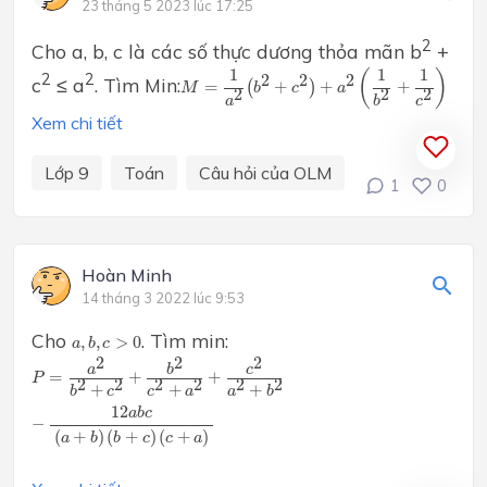
23 tháng 5 2023 lúc 17:25
2
Cho a, b, c là các số thực dương thỏa mãn b
+
M
=
1
a
2
(
b
2
+
c
2
)
+
a
2
(
1
b
2
+
1
c
2
)
1
1
1
(
)
2
2
2
2
2
c
≤ a
. Tìm Min:
=
(
+
)
+
+
M
b
c
a
2
2
2
a
b
c
Xem chi tiết
Lớp 9
Toán
Câu hỏi của OLM
1
0
Hoàn Minh
14 tháng 3 2022 lúc 9:53
a
,
b
,
c
>
0
Cho
. Tìm min:
,
,
>
0
a
b
c
P
=
a
2
b
2
+
c
2
+
b
2
c
2
+
a
2
+
c
2
a
2
+
b
2
−
12
a
b
c
(
a
+
b
)
(
b
+
c
)
(
c
+
a
)
2
2
2
a
b
c
=
+
+
P
2
2
2
2
2
2
+
+
+
b
c
c
a
a
b
12
a
b
c
−
(
+
)
(
+
)
(
+
)
a
b
b
c
c
a