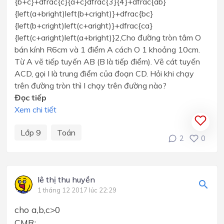
{b+c}+dfrac{c}{a+c}dfrac{3}{4}+dfrac{ab}
{left(a+bright)left(b+cright)}+dfrac{bc}
{left(b+cright)left(c+aright)}+dfrac{ca}
{left(c+aright)left(a+bright)}2,Cho đường tròn tâm O
bán kính R6cm và 1 điểm A cách O 1 khoảng 10cm.
Từ A vẽ tiếp tuyến AB (B là tiếp điểm). Vẽ cát tuyến
ACD, gọi I là trung điểm của đoạn CD. Hỏi khi chạy
trên đường tròn thì I chạy trên đường nào?
Đọc tiếp
Xem chi tiết
Lớp 9
Toán
2
0
lê thị thu huyền
1 tháng 12 2017 lúc 22:29
cho a,b,c>0
CMR: