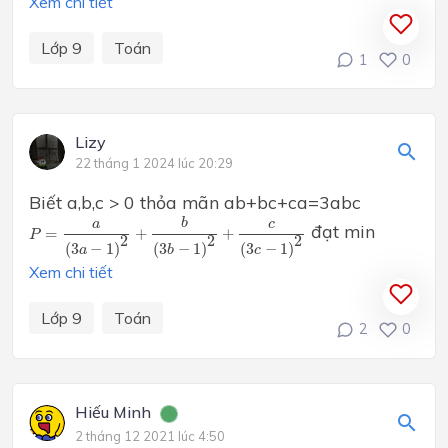
Xem chi tiết
Lớp 9
Toán
1
0
Lizy
22 tháng 1 2024 lúc 20:29
Biết a,b,c > 0 thỏa mãn ab+bc+ca=3abc
P
=
a
(
3
a
−
1
)
2
+
b
(
3
b
−
1
)
2
+
c
(
3
c
−
1
)
2
b
c
a
đạt min
=
+
+
P
2
2
2
(
3
−
1
)
(
3
−
1
)
(
3
−
1
)
a
b
c
Xem chi tiết
Lớp 9
Toán
2
0
Hiếu Minh
2 tháng 12 2021 lúc 4:50