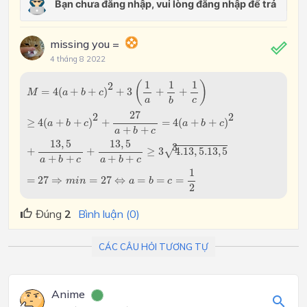
missing you =
4 tháng 8 2022
M
=
4
(
a
+
b
+
c
)
2
+
3
(
1
a
+
1
b
+
1
c
)
≥
4
(
a
+
b
+
c
)
2
+
27
a
+
b
+
c
=
4
(
a
1
1
1
(
)
2
=
4
(
+
+
)
+
3
+
+
M
a
b
c
a
c
b
27
2
2
≥
4
(
+
+
)
+
=
4
(
+
+
)
a
b
c
a
b
c
+
+
a
b
c
13
,
5
13
,
5
3
√
+
+
≥
3
4.13
,
5.13
,
5
+
+
+
+
a
b
c
a
b
c
1
=
27
⇒
=
27
⇔
=
=
=
m
i
n
a
b
c
2
Đúng
2
Bình luận (0)
CÁC CÂU HỎI TƯƠNG TỰ
Anime