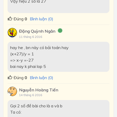
Vậy hiệu 2 số là 27
Đúng
0
Bình luận (0)
Đặng Quỳnh Ngân
11 tháng 6 2016
hay he , bn này có bải toán hay
(x+27)/y = 1
=> x-y =-27
bai nay k phai lop 5
Đúng
0
Bình luận (0)
Nguyễn Hoàng Tiến
14 tháng 6 2016
Gọi 2 số đề bài cho là a và b
Ta có: