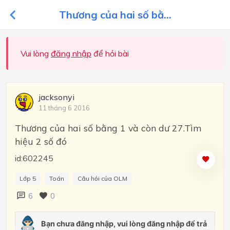
Thương của hai số bằ...
Vui lòng
đăng nhập
để hỏi bài
jacksonyi
11 tháng 6 2016
Thương của hai số bằng 1 và còn dư 27.Tìm
hiệu 2 số đó
id:602245
Lớp 5
Toán
Câu hỏi của OLM
6
0