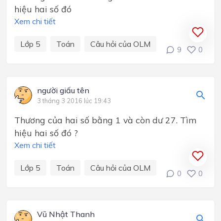
hiệu hai số đó
Xem chi tiết
Lớp 5
Toán
Câu hỏi của OLM
9
0
người giấu tên
3 tháng 3 2016 lúc 19:43
Thương của hai số bằng 1 và còn dư 27. Tìm
hiệu hai số đó ?
Xem chi tiết
Lớp 5
Toán
Câu hỏi của OLM
0
0
Vũ Nhật Thanh