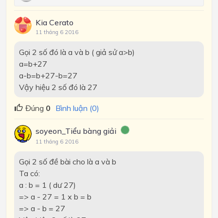
Kia Cerato
11 tháng 6 2016
Gọi 2 số đó là a và b ( giả sử a>b)
a=b+27
a-b=b+27-b=27
Vậy hiệu 2 số đó là 27
Đúng
0
Bình luận (0)
soyeon_Tiểu bàng giải
11 tháng 6 2016
Gọi 2 số đề bài cho là a và b
Ta có:
a : b = 1 ( dư 27)
=> a - 27 = 1 x b = b
=> a - b = 27