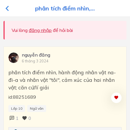
phân tích điểm nhìn,...
Vui lòng
đăng nhập
để hỏi bài
nguyễn đăng
6 tháng 3 2024
phân tích điểm nhìn, hành động nhân vật na-
đi-a và nhân vật "tôi", cảm xúc của hai nhân
vật; căn cứ/lí giải
id:88251689
Lớp 10
Ngữ văn
1
0