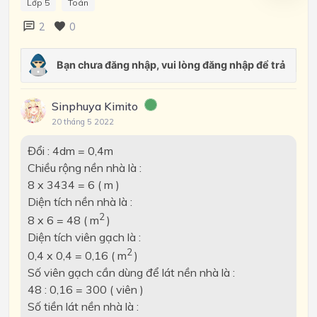
Lớp 5
Toán
2
0
Sinphuya Kimito
20 tháng 5 2022
Đổi : 4dm = 0,4m
Chiều rộng nền nhà là :
8 x 3434 = 6 ( m )
Diện tích nền nhà là :
2
8 x 6 = 48 ( m
)
Diện tích viên gạch là :
2
0,4 x 0,4 = 0,16 ( m
)
Số viên gạch cần dùng để lát nền nhà là :
48 : 0,16 = 300 ( viên )
Số tiền lát nền nhà là :