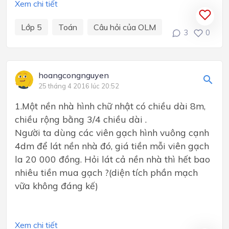
Xem chi tiết
Lớp 5
Toán
Câu hỏi của OLM
3
0
hoangcongnguyen
25 tháng 4 2016 lúc 20:52
1.Một nền nhà hình chữ nhật có chiều dài 8m,
chiều rộng bằng 3/4 chiều dài .
Người ta dùng các viên gạch hình vuông cạnh
4dm để lát nền nhà đó, giá tiền mỗi viên gạch
la 20 000 đồng. Hỏi lát cả nền nhà thì hết bao
nhiêu tiền mua gạch ?(diện tích phần mạch
vữa không đáng kế)
Xem chi tiết