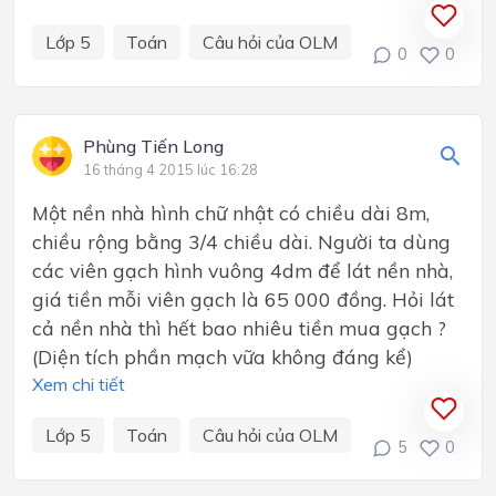
Lớp 5
Toán
Câu hỏi của OLM
0
0
Phùng Tiến Long
16 tháng 4 2015 lúc 16:28
Một nền nhà hình chữ nhật có chiều dài 8m,
chiều rộng bằng 3/4 chiều dài. Người ta dùng
các viên gạch hình vuông 4dm để lát nền nhà,
giá tiền mỗi viên gạch là 65 000 đồng. Hỏi lát
cả nền nhà thì hết bao nhiêu tiền mua gạch ?
(Diện tích phần mạch vữa không đáng kể)
Xem chi tiết
Lớp 5
Toán
Câu hỏi của OLM
5
0