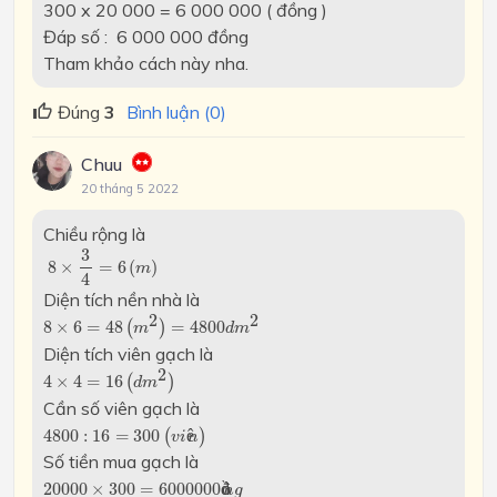
300 x 20 000 = 6 000 000 ( đồng )
Đáp số : 6 000 000 đồng
Tham khảo cách này nha.
Đúng
3
Bình luận (0)
Chuu
20 tháng 5 2022
Chiều rộng là
8
×
3
4
=
6
(
m
)
3
8
×
=
6
(
)
m
4
Diện tích nền nhà là
8
×
6
=
48
(
m
2
)
=
4800
d
m
2
2
2
8
×
6
=
48
(
)
=
4800
m
d
m
Diện tích viên gạch là
4
×
4
=
16
(
d
m
2
)
2
4
×
4
=
16
(
)
d
m
Cần số viên gạch là
4800
:
16
=
300
(
v
i
ê
n
)
4800
:
16
=
300
(
ê
)
v
i
n
Số tiền mua gạch là
20000
×
300
=
6000000
đ
ồ
n
g
20000
×
300
=
6000000
đ
ồ
n
g