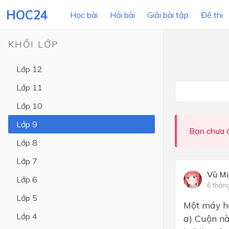
HOC24
Học bài
Hỏi bài
Giải bài tập
Đề thi
KHỐI LỚP
Lớp 12
LỚP HỌC
MÔN
Lớp 11
Lớp 12
Lớp 10
Lớp 11
Lớp 9
Bạn chưa đ
Lớp 10
Lớp 8
Lớp 9
Lớp 7
Lớp 8
Vũ M
Lớp 6
6 thán
Lớp 7
Lớp 5
Một máy hạ
Lớp 6
Lớp 4
a) Cuộn nà
Lớp 5