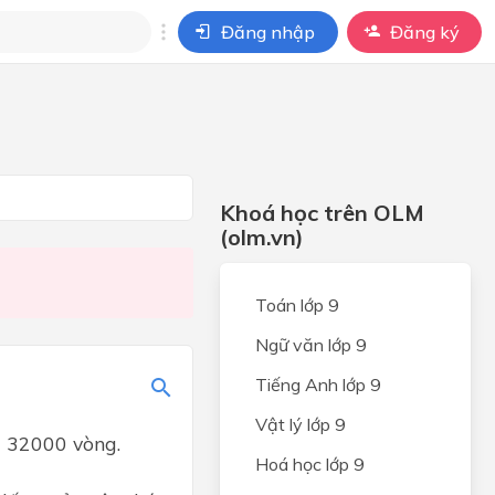
Đăng nhập
Đăng ký
i
ho câu hỏi của
BÀI HỌC
Khoá học trên OLM
(olm.vn)
Toán lớp 9
Ngữ văn lớp 9
Tiếng Anh lớp 9
Vật lý lớp 9
à 32000 vòng.
Hoá học lớp 9