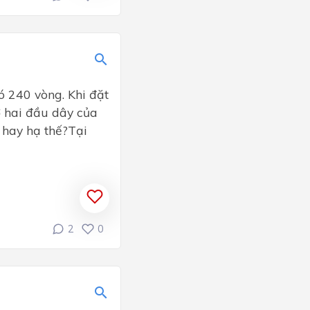
ó 240 vòng. Khi đặt
ở hai đầu dây của
 hay hạ thế?Tại
2
0