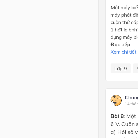
Một máy biế
máy phát điệ
cuộn thứ cấ
1 hđt là bnh
dụng máy bi
Đọc tiếp
Xem chi tiết
Lớp 9
Khan
14 thá
Bài 8
: Một
6 V. Cuộn 
a) Hỏi số 