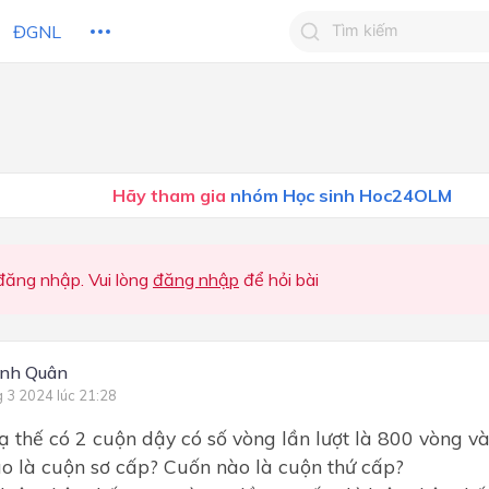
ĐGNL
Tìm kiếm câu trả lờ
Tìm kiếm câu trả lời c
 HỌC
CHỦ ĐỀ / CHƯƠNG
bạn
Hãy tham gia
nhóm Học sinh Hoc24OLM
ăng nhập. Vui lòng
đăng nhập
để hỏi bài
inh Quân
g 3 2024 lúc 21:28
 thế có 2 cuộn dậy có số vòng lần lượt là 800 vòng v
o là cuộn sơ cấp? Cuốn nào là cuộn thứ cấp?