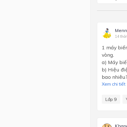
Menn
14 thá
1 máy biến
vòng.
a) Máy biế
b) Hiệu đi
bao nhiêu
Xem chi tiết
Lớp 9
Khan