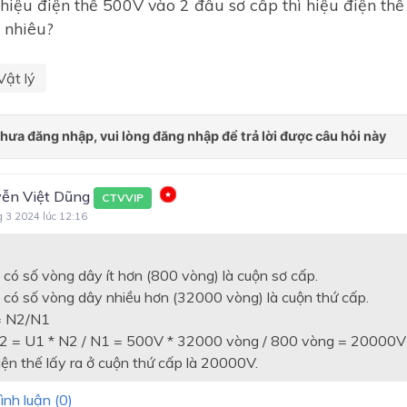
hiệu điện thế 500V vào 2 đầu sơ cấp thì hiệu điện thế 
 nhiêu?
Vật lý
ễn Việt Dũng
CTVVIP
g 3 2024 lúc 12:16
 có số vòng dây ít hơn (800 vòng) là cuộn sơ cấp.
 có số vòng dây nhiều hơn (32000 vòng) là cuộn thứ cấp.
= N2/N1
U2 = U1 * N2 / N1 = 500V * 32000 vòng / 800 vòng = 20000V
iện thế lấy ra ở cuộn thứ cấp là 20000V.
ình luận (
0
)