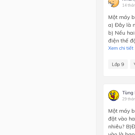
14 thá
Một máy bi
a) Đây là 
b) Nếu hai
điện thế đ
Xem chi tiết
Lớp 9
Tùng
29 thá
Một máy bi
đặt vào ha
nhiêu? B)Đ
vào là bao