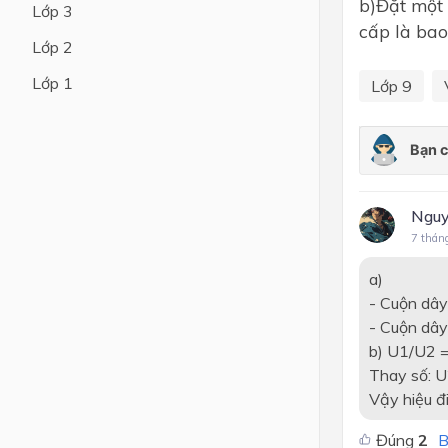
b)Đặt một 
Lớp 3
cấp là bao
Lớp 4
Lớp 2
Lớp 3
Lớp 1
Lớp 9
Lớp 2
Lớp 1
Nguy
7 thán
a)
- Cuộn dây
- Cuộn dây
b) U1/U2 
Thay số: 
Vậy hiệu đ
Đúng
2
B