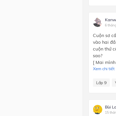
Kanw
6 thán
Cuộn sơ cấ
vào hai đầ
cuộn thứ c
sao?
[ Mai mình 
Xem chi tiết
Lớp 9
Bùi L
15 thá