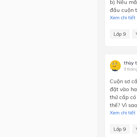
b) Nếu mắc
đầu cuộn t
Xem chi tiết
Lớp 9
thùy 
9 thán
Cuộn sơ cấ
đặt vào ha
thứ cấp có
thế? Vì sa
Xem chi tiết
Lớp 9