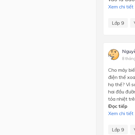
Xem chi tiết
Lớp 9
Nguy
8 thán
Cho máy biế
điện thế xo
hạ thế? Vì s
hai đầu đườn
tỏa nhiệt tr
Đọc tiếp
Xem chi tiết
Lớp 9