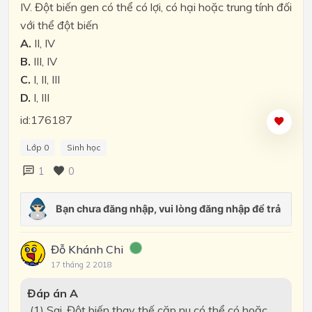
IV. Đột biến gen có thể có lợi, có hại hoặc trung tính đối
với thể đột biến
A.
II, IV
B.
III, IV
C.
I, II, III
D.
I, III
id:176187
Lớp 0
Sinh học
1
0
Đỗ Khánh Chi
17 tháng 2 2018
Đáp án A
(1) Sai. Đột biến thay thế cặp nu có thể có hoặc