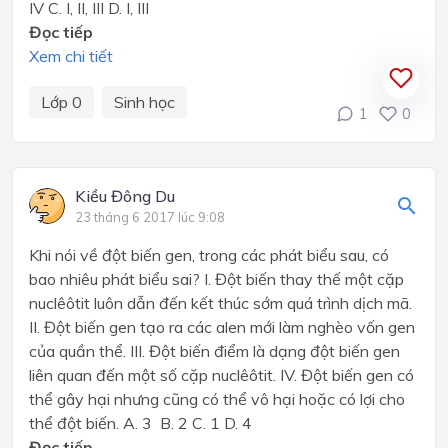
IV C. I, II, III D. I, III
Đọc tiếp
Xem chi tiết
Lớp 0
Sinh học
1
0
Kiều Đông Du
23 tháng 6 2017 lúc 9:08
Khi nói về đột biến gen, trong các phát biểu sau, có
bao nhiêu phát biểu sai? I. Đột biến thay thế một cặp
nuclêôtit luôn dẫn đến kết thúc sớm quá trình dịch mã.
II. Đột biến gen tạo ra các alen mới làm nghèo vốn gen
của quần thể. III. Đột biến điểm là dạng đột biến gen
liên quan đến một số cặp nuclêôtit. IV. Đột biến gen có
thể gây hại nhưng cũng có thể vô hại hoặc có lợi cho
thể đột biến. A. 3 B. 2 C. 1 D. 4
Đọc tiếp