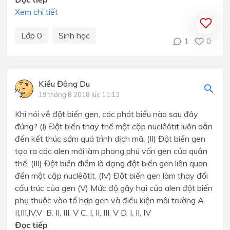
Xem chi tiết
Lớp 0
Sinh học
1
0
Kiều Đông Du
19 tháng 8 2018 lúc 11:13
Khi nói về đột biến gen, các phát biểu nào sau đây
đúng? (I) Đột biến thay thế một cặp nuclêôtit luôn dẫn
đến kết thúc sớm quá trình dịch mã. (II) Đột biến gen
tạo ra các alen mới làm phong phú vốn gen của quần
thể. (III) Đột biến điểm là dạng đột biến gen liên quan
đến một cặp nuclêôtit. (IV) Đột biến gen làm thay đổi
cấu trúc của gen (V) Mức độ gây hại của alen đột biến
phụ thuộc vào tổ hợp gen và điều kiện môi trường A.
II,III,IV,V B. II, III, V C. I, II, III, V D. I, II, IV
Đọc tiếp