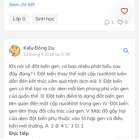
Xem chi tiết
Lớp 0
Sinh học
1
0
Kiều Đông Du
22 tháng 3 2018 lúc 5:38
Khi nói về đột biến gen, có bao nhiêu phát biểu sau
đây đúng? I. Đột biến thay thế một cặp nuclêôtit luôn
dẫn đến kết thúc sớm quá trình dịch mã. II. Đột biến
gen có thể tạo ra các alen mới làm phong phú vốn gen
của quần thể. III. Đột biến điểm là dạng đột biến gen
liên quan đến một cặp nuclêôtit trong gen. IV. Đột biến
gen làm thay đổi cấu trúc của gen. V. Mức độ gây hại
của alen đột biến phụ thuộc vào tổ hợp gen và điều
kiện môi trường. A. 2 B. 4 C. 3 D. 1
Đọc tiếp