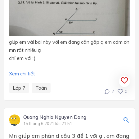
giúp em vài bài này với em đang cần gấp ạ em cảm ơn
mn rất nhiều ạ
chỉ em với :(
Xem chi tiết
Lớp 7
Toán
2
0
Quang Nghia Nguyen Dang
15 tháng 6 2021 lúc 21:51
Mn giúp em phần d câu 3 đề 1 với ạ , em đang