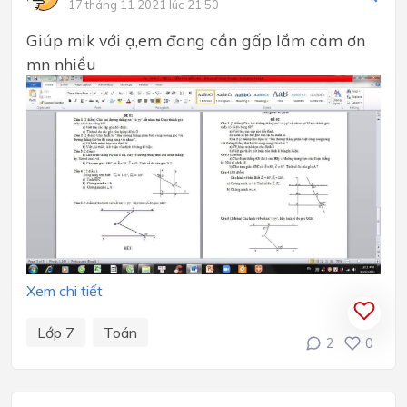
17 tháng 11 2021 lúc 21:50
Giúp mik với ạ,em đang cần gấp lắm cảm ơn
mn nhiều
Xem chi tiết
Lớp 7
Toán
2
0