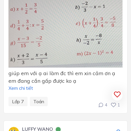
giúp em với ạ ai làm đc thì em xin cảm ơn ạ
em đang cần gấp được ko ạ
Xem chi tiết
Lớp 7
Toán
4
1
LUFFY WANO