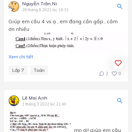
Nguyễn Trân Ni
28 tháng 8 2021 lúc 19:31
Giúp em câu 4 vs ạ , em đang cần gấp , cảm
ơn nhiều
Xem chi tiết
Lớp 7
Toán
2
0
Lê Mai Anh
1 tháng 3 2022 lúc 21:40
mn ơi! giúp em câu