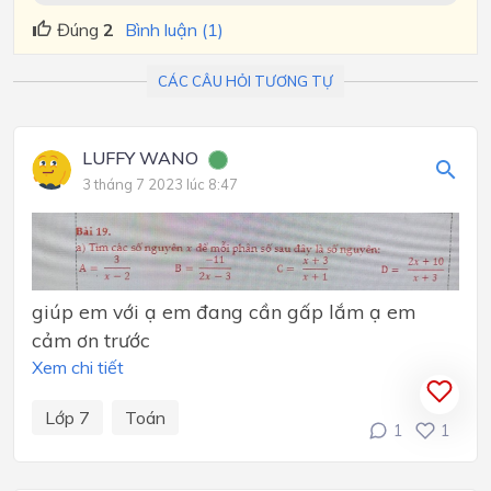
Đúng
2
Bình luận (1)
CÁC CÂU HỎI TƯƠNG TỰ
LUFFY WANO
3 tháng 7 2023 lúc 8:47
giúp em với ạ em đang cần gấp lắm ạ em
cảm ơn trước
Xem chi tiết
Lớp 7
Toán
1
1