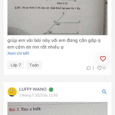
giúp em vài bài này với em đang cần gấp ạ
em cảm ơn mn rất nhiều ạ
Xem chi tiết
Lớp 7
Toán
1
0
LUFFY WANO
2 tháng 7 2023 lúc 11:50