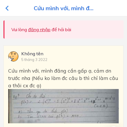
Cứu mình với, mình đ...
Vui lòng
đăng nhập
để hỏi bài
Không tên
5 tháng 3 2022
Cứu mình với, mình đăng cần gấp ạ, cảm ơn
trước nha (Nếu ko làm đc câu b thì chỉ làm câu
a thôi cx đc ạ)