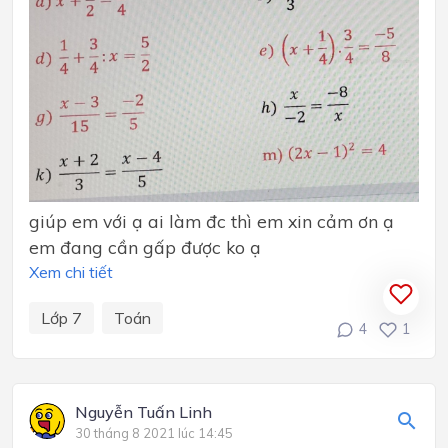
giúp em với ạ ai làm đc thì em xin cảm ơn ạ
em đang cần gấp được ko ạ
Xem chi tiết
Lớp 7
Toán
4
1
Nguyễn Tuấn Linh
30 tháng 8 2021 lúc 14:45